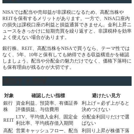
NISAでは配当や売却益が非課税になるため、高配当株や
REITを保有するメリットがあります。一方で、NISA口座内
の損失は課税口座の利益と損益通算できません。金利上昇ニ
ュースをきっかけに短期売買を繰り返すと、非課税枠を効率
よく使えない場合があります。
銀行株、REIT、高配当株をNISAで買うなら、テーマ性では
なく、5年、10年と保有しても納得できる収益構造かを確認
しましょう。配当や分配金の魅力だけでなく、価格下落時に
も保有理由が残るかが大切です。
確認する指標
対象
確認したい指標
避けたい見方
銀行
資金利益、預貸率、有価証券
利上げ＝必ず上がると
株
評価損益、与信費用
決めつけない
LTV、平均借入金利、固定金
分配金利回りだけで選
REIT
利比率、平均残存借入期間
ばない
高配
営業キャッシュフロー、配当
利回り上昇が株価下落