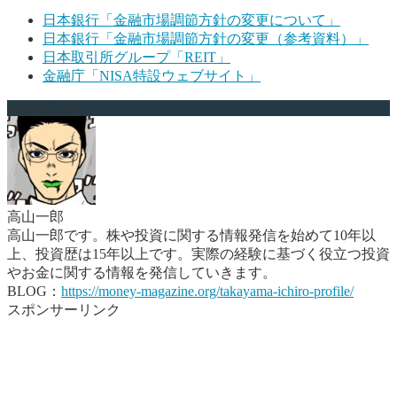
日本銀行「金融市場調節方針の変更について」
日本銀行「金融市場調節方針の変更（参考資料）」
日本取引所グループ「REIT」
金融庁「NISA特設ウェブサイト」
ABOUT ME
高山一郎
高山一郎です。株や投資に関する情報発信を始めて10年以
上、投資歴は15年以上です。実際の経験に基づく役立つ投資
やお金に関する情報を発信していきます。
BLOG：
https://money-magazine.org/takayama-ichiro-profile/
スポンサーリンク