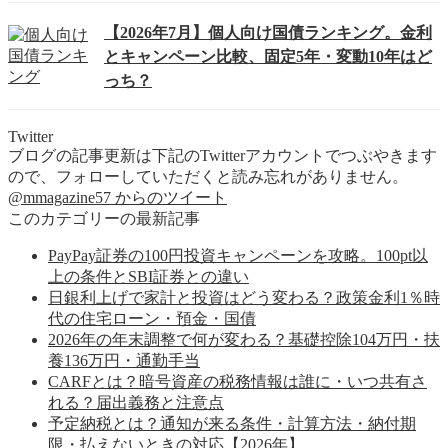
【2026年7月】個人向け国債ランキング。金利
とキャンペーン比較、固定5年・変動10年はど
っち？
Twitter
ブログの記事更新は下記のTwitterアカウントでつぶやきます
ので、フォローしていただくと読み忘れがありません。
@mmagazine57 からのツイート
このカテゴリーの最新記事
PayPay証券の100円投資キャンペーンを攻略。100pt以
上の条件とSBI証券との違い
日銀利上げで家計と投資はどう変わる？政策金利1％時
代の住宅ローン・預金・国債
2026年の年末調整で何が変わる？基礎控除104万円・扶
養136万円・通勤手当
CARFとは？暗号資産の税務情報は誰に・いつ共有さ
れる？届出義務と注意点
予定納税とは？通知が来る条件・計算方法・納付期
限・払えないときの対応【2026年】