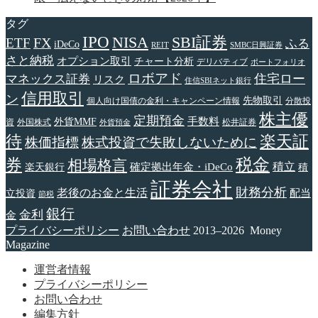
タグ
IPO
NISA
SBI証券
FX
ETF
ふる
iDeCo
REIT
SMBC日興証券
さと納税
オプション取引
チャート分析
デリバティブ
ポートフォリオ
ロボアド
住宅ロー
マネックス証券
リスク
住信SBIネット銀行
信用取引
ン
先物取引
個人向け国債の金利・キャンペーン情報
分散投
株主優
定期預金
手数料
外貨MMF
資
外国株式
松井証券
外貨預金
待
楽天証
株価指標
株式投資で失敗しないために
税金
券
相場格言
確定拠出年金・iDeCo
積立
楽天銀行
積
証券会社
財務分析
老後のお金と生活
配当
立投資
節税
銀行
金利
金
プライバシーポリシー
お問い合わせ
2013–2026 Money
Magazine
運営者情報
プライバシーポリシー
お問い合わせ
編集方針