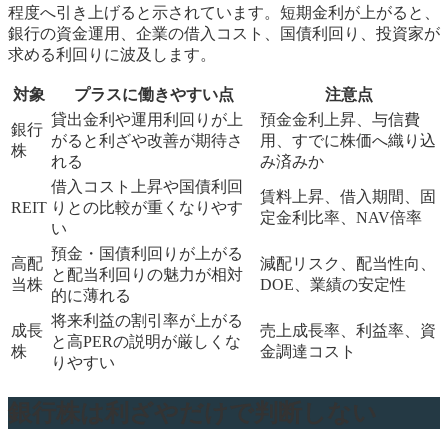
程度へ引き上げると示されています。短期金利が上がると、
銀行の資金運用、企業の借入コスト、国債利回り、投資家が
求める利回りに波及します。
対象
プラスに働きやすい点
注意点
貸出金利や運用利回りが上
預金金利上昇、与信費
銀行
がると利ざや改善が期待さ
用、すでに株価へ織り込
株
れる
み済みか
借入コスト上昇や国債利回
賃料上昇、借入期間、固
REIT
りとの比較が重くなりやす
定金利比率、NAV倍率
い
預金・国債利回りが上がる
高配
減配リスク、配当性向、
と配当利回りの魅力が相対
当株
DOE、業績の安定性
的に薄れる
将来利益の割引率が上がる
成長
売上成長率、利益率、資
と高PERの説明が厳しくな
株
金調達コスト
りやすい
銀行株は利ざやだけで判断しない