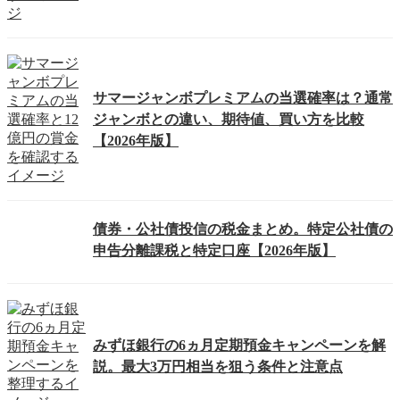
サマージャンボプレミアムの当選確率は？通常
ジャンボとの違い、期待値、買い方を比較
【2026年版】
債券・公社債投信の税金まとめ。特定公社債の
申告分離課税と特定口座【2026年版】
みずほ銀行の6ヵ月定期預金キャンペーンを解
説。最大3万円相当を狙う条件と注意点