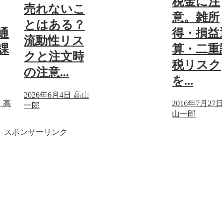
税金に注
売れないこ
意。雑所
とはある？
通
得・損益
流動性リス
課
算・二重
クと注文時
税リスク
の注意...
を...
2026年6月4日
高山
日
高
2016年7月27
一郎
山一郎
スポンサーリンク