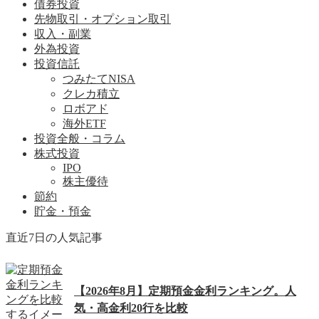
債券投資
先物取引・オプション取引
収入・副業
外為投資
投資信託
つみたてNISA
クレカ積立
ロボアド
海外ETF
投資全般・コラム
株式投資
IPO
株主優待
節約
貯金・預金
直近7日の人気記事
【2026年8月】定期預金金利ランキング。人
気・高金利20行を比較