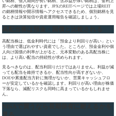
い銘柄、借入期間が長い銘柄、含み益が厚い銘柄は、金利上
昇への耐性が異なります。JPXのREITページでは上場REIT
の銘柄情報や開示情報へアクセスできるため、個別銘柄を見
るときは決算短信や資産運用報告を確認しましょう。
高配当株は預金・国債と比較される
高配当株は、低金利時代には「預金より利回りが高い」とい
う理由で選ばれやすい資産でした。ところが、預金金利や個
人向け国債の利率が上がると、元本変動のある高配当株に
は、より高い配当の持続性が求められます。
見るべきなのは、配当利回りだけではありません。利益が減
っても配当を維持できるか、配当性向が高すぎないか、
DOEや累進配当方針に無理がないか、営業キャッシュフロ
ーが安定しているかを確認します。利回りが高い理由が株価
下落なら、減配リスクも同時に高まっているかもしれませ
ん。
NISAで買うなら長期保有に耐えるかを
見る