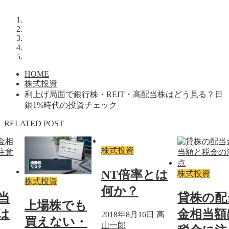
HOME
株式投資
利上げ局面で銀行株・REIT・高配当株はどう見る？日
銀1%時代の投資チェック
RELATED POST
株式投資
NT倍率とは
株式投資
株式投資
何か？
当
貸株の配
上場株でも
は
金相当額
2018年8月16日
高
買えない・
山一郎