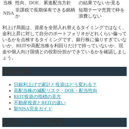
当株
性向、DOE、累進配当方針
の結果でないか見る
非課税で長期保有できる銘柄
短期テーマ売買で枠を
NISA
か
浪費しない
利上げ局面は、資産を全部入れ替えるタイミングではなく、
金利上昇に対して自分のポートフォリオがどれくらい偏って
いるかを点検するタイミングです。銀行株に偏りすぎていな
いか、REITや高配当株を利回りだけで持っていないか、現
金や個人向け国債との役割分担ができているかを確認しまし
ょう。
関連記事
日銀利上げで家計と投資はどう変わる？
高配当株の減配リスク・DOE・配当性向
REIT投資の指標の見方
不動産投資とREITの違い
新NISA完全ガイド
参考にした公式情報