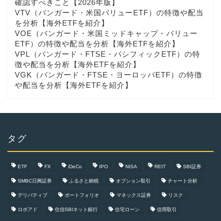
確認すべきこと【2026年版】
VTV（バンガード・米国バリューETF）の特徴や配当
を分析【海外ETFを紹介】
VOE（バンガード・米国ミッドキャップ・バリュー
ETF）の特徴や配当を分析【海外ETFを紹介】
VPL（バンガード・FTSE・パシフィックETF）の特
徴や配当を分析【海外ETFを紹介】
VGK（バンガード・FTSE・ヨーロッパETF）の特徴
や配当を分析【海外ETFを紹介】
タグ
ETF
FX
iDeCo
IPO
NISA
REIT
SBI証券
SMBC日興証券
ふるさと納税
オプション取引
チャート分析
デリバティブ
ポートフォリオ
マネックス証券
リスク
ロボアド
住信SBIネット銀行
住宅ローン
信用取引