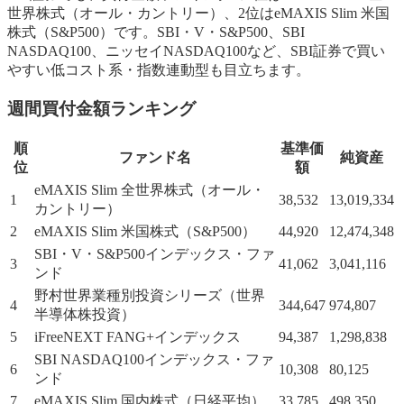
世界株式（オール・カントリー）、2位はeMAXIS Slim 米国
株式（S&P500）です。SBI・V・S&P500、SBI
NASDAQ100、ニッセイNASDAQ100など、SBI証券で買い
やすい低コスト系・指数連動型も目立ちます。
週間買付金額ランキング
順
基準価
ファンド名
純資産
位
額
eMAXIS Slim 全世界株式（オール・
1
38,532
13,019,334
カントリー）
2
eMAXIS Slim 米国株式（S&P500）
44,920
12,474,348
SBI・V・S&P500インデックス・ファ
3
41,062
3,041,116
ンド
野村世界業種別投資シリーズ（世界
4
344,647
974,807
半導体株投資）
5
iFreeNEXT FANG+インデックス
94,387
1,298,838
SBI NASDAQ100インデックス・ファ
6
10,308
80,125
ンド
7
eMAXIS Slim 国内株式（日経平均）
33,785
498,350