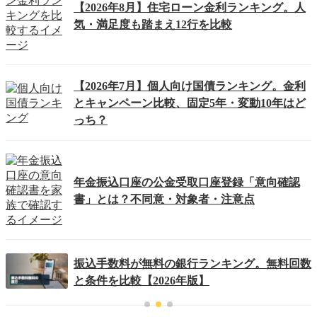
【2026年8月】住宅ローン金利ランキング。人
気・満足度も踏まえ12行を比較
【2026年7月】個人向け国債ランキング。金利
とキャンペーン比較、固定5年・変動10年はど
っち？
年金振込口座の公金受取口座登録「意向確認
書」とは？不同意・対象者・注意点
振込手数料が無料の銀行ランキング。無料回数
と条件を比較【2026年版】