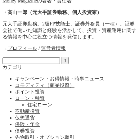
Money Magazineの著者・責任者
・高山一郎（元大手証券勤務、個人投資家）
元大手証券勤務。2級FP技能士、証券外務員（一種）。証券
会社で働いた知識と経験を活かして、投資・資産運用に関す
る情報を中心に役立つ情報を発信します。
→
プロフィール
/
運営者情報
カテゴリー
キャンペーン・お得情報・時事ニュース
コモディティ（商品投資）
ポイント投資
ローン・融資
住宅ローン
不動産投資
仮想通貨
保険・年金
債券投資
先物取引・オプション取引