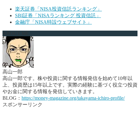
楽天証券「NISA投資信託ランキング」
SBI証券「NISAランキング 投資信託」
金融庁「NISA特設ウェブサイト」
ABOUT ME
高山一郎
高山一郎です。株や投資に関する情報発信を始めて10年以
上、投資歴は15年以上です。実際の経験に基づく役立つ投資
やお金に関する情報を発信していきます。
BLOG：
https://money-magazine.org/takayama-ichiro-profile/
スポンサーリンク