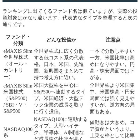
ランキングに出てくるファンド名は似ていますが、実際の投
資対象はかなり違います。代表的なタイプを整理すると次の
通りです。
ファンド・
どんな投信か
注意点
分類
eMAXIS Slim
全世界株式に広く分散
一本で分散しやすい
全世界株式
する低コスト系の代表
一方、米国比率は高
（オール・
格。日本、米国、先進
めになりやすい。円
カントリ
国、新興国をまとめて
高・株安局面では下
ー）
持つ考え方に近い。
がる。
米国大型株を中心に
全世界株より米国集
eMAXIS Slim
米国株式
S&P500へ連動するタイ
中。米国株高・円安
（S&P500）
プ。米国経済・大型テ
局面では強く見えや
/ SBI・V・
ック企業の成長を取り
すいが、逆方向の局
S&P500
に行く投信。
面もある。
NASDAQ100に連動する
値動きは大きめ。コ
タイプ。大型ハイテ
ア資産というより、
NASDAQ100
ク、半導体、AI関連な
系
上乗せ枠として比率
ど成長株の比率が高く