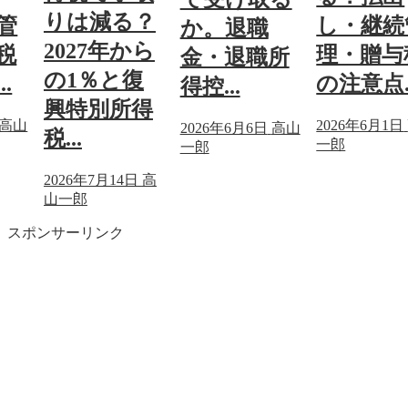
りは減る？
管
し・継続
か。退職
2027年から
税
理・贈与
金・退職所
の1％と復
.
の注意点..
得控...
興特別所得
高山
2026年6月1日
2026年6月6日
高山
税...
一郎
一郎
2026年7月14日
高
山一郎
スポンサーリンク