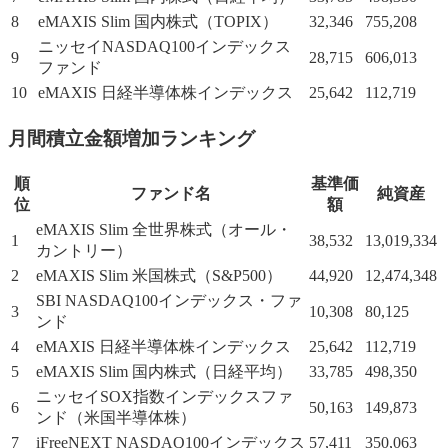
8
eMAXIS Slim 国内株式（TOPIX）
32,346
755,208
ニッセイNASDAQ100インデックス
9
28,715
606,013
ファンド
10
eMAXIS 日経半導体株インデックス
25,642
112,719
月間積立金額増加ランキング
順
基準価
ファンド名
純資産
位
額
eMAXIS Slim 全世界株式（オール・
1
38,532
13,019,334
カントリー）
2
eMAXIS Slim 米国株式（S&P500）
44,920
12,474,348
SBI NASDAQ100インデックス・ファ
3
10,308
80,125
ンド
4
eMAXIS 日経半導体株インデックス
25,642
112,719
5
eMAXIS Slim 国内株式（日経平均）
33,785
498,350
ニッセイSOX指数インデックスファ
6
50,163
149,873
ンド（米国半導体株）
7
iFreeNEXT NASDAQ100インデックス
57,411
350,063