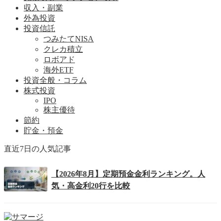
収入・副業
外為投資
投資信託
つみたてNISA
クレカ積立
ロボアド
海外ETF
投資全般・コラム
株式投資
IPO
株主優待
節約
貯金・預金
直近7日の人気記事
【2026年8月】定期預金金利ランキング。人
気・高金利20行を比較