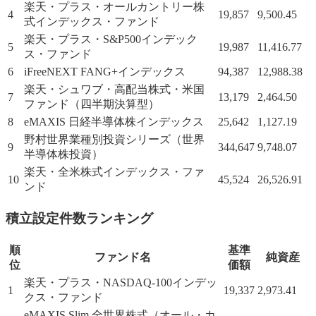
楽天・プラス・オールカントリー株
4
19,857
9,500.45
式インデックス・ファンド
楽天・プラス・S&P500インデック
5
19,987
11,416.77
ス・ファンド
6
iFreeNEXT FANG+インデックス
94,387
12,988.38
楽天・シュワブ・高配当株式・米国
7
13,179
2,464.50
ファンド（四半期決算型）
8
eMAXIS 日経半導体株インデックス
25,642
1,127.19
野村世界業種別投資シリーズ（世界
9
344,647
9,748.07
半導体株投資）
楽天・全米株式インデックス・ファ
10
45,524
26,526.91
ンド
積立設定件数ランキング
順
基準
ファンド名
純資産
位
価額
楽天・プラス・NASDAQ-100インデッ
1
19,337
2,973.41
クス・ファンド
eMAXIS Slim 全世界株式（オール・カ