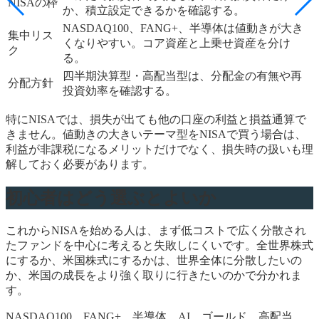
NISAの枠
か、積立設定できるかを確認する。
NASDAQ100、FANG+、半導体は値動きが大き
集中リス
くなりやすい。コア資産と上乗せ資産を分け
ク
る。
四半期決算型・高配当型は、分配金の有無や再
分配方針
投資効率を確認する。
特にNISAでは、損失が出ても他の口座の利益と損益通算で
きません。値動きの大きいテーマ型をNISAで買う場合は、
利益が非課税になるメリットだけでなく、損失時の扱いも理
解しておく必要があります。
初心者はどう選ぶとよいか
これからNISAを始める人は、まず低コストで広く分散され
たファンドを中心に考えると失敗しにくいです。全世界株式
にするか、米国株式にするかは、世界全体に分散したいの
か、米国の成長をより強く取りに行きたいのかで分かれま
す。
NASDAQ100、FANG+、半導体、AI、ゴールド、高配当