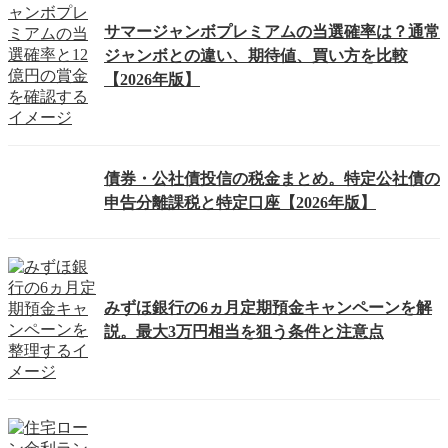
サマージャンボプレミアムの当選確率は？通常
ジャンボとの違い、期待値、買い方を比較
【2026年版】
債券・公社債投信の税金まとめ。特定公社債の
申告分離課税と特定口座【2026年版】
みずほ銀行の6ヵ月定期預金キャンペーンを解
説。最大3万円相当を狙う条件と注意点