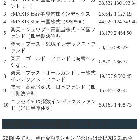
2
38,532
130,193.34
ントリー）
3
eMAXIS 日経半導体株インデックス
25,642
1,127.19
4
eMAXIS Slim 米国株式（S&P500）
44,920
124,743.48
楽天・シュワブ・高配当株式・米国フ
5
13,179
2,464.50
ァンド（四半期決算型）
楽天・プラス・SOXインデックス・フ
6
33,416
595.29
ァンド
楽天・ゴールド・ファンド（為替ヘッ
7
8,820
266.77
ジなし）
楽天・プラス・オールカントリー株式
8
19,857
9,500.45
インデックス・ファンド
楽天・高配当株式・日本ファンド（四
9
15,069
239.92
半期決算型）
ニッセイSOX指数インデックスファン
10
50,163
1,498.73
ド（米国半導体株）
SBI証券のNISA投信ランキング
SBI証券でも、買付金額ランキングの1位はeMAXIS Slim 全