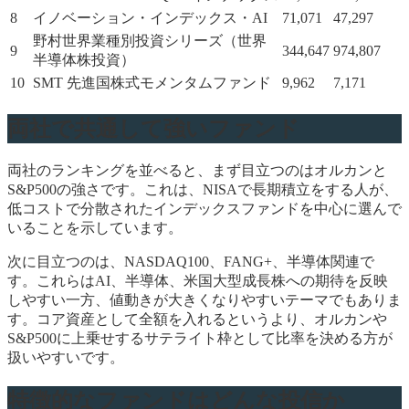
8
イノベーション・インデックス・AI
71,071
47,297
野村世界業種別投資シリーズ（世界
9
344,647
974,807
半導体株投資）
10
SMT 先進国株式モメンタムファンド
9,962
7,171
両社で共通して強いファンド
両社のランキングを並べると、まず目立つのはオルカンと
S&P500の強さです。これは、NISAで長期積立をする人が、
低コストで分散されたインデックスファンドを中心に選んで
いることを示しています。
次に目立つのは、NASDAQ100、FANG+、半導体関連で
す。これらはAI、半導体、米国大型成長株への期待を反映
しやすい一方、値動きが大きくなりやすいテーマでもありま
す。コア資産として全額を入れるというより、オルカンや
S&P500に上乗せするサテライト枠として比率を決める方が
扱いやすいです。
特徴的なファンドはどんな投信か