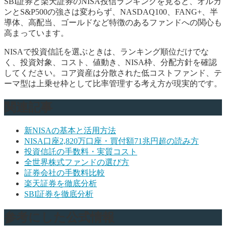
SBI証券と楽天証券のNISA投信ランキングを見ると、オルカ
ンとS&P500の強さは変わらず、NASDAQ100、FANG+、半
導体、高配当、ゴールドなど特徴のあるファンドへの関心も
高まっています。
NISAで投資信託を選ぶときは、ランキング順位だけでな
く、投資対象、コスト、値動き、NISA枠、分配方針を確認
してください。コア資産は分散された低コストファンド、テ
ーマ型は上乗せ枠として比率管理する考え方が現実的です。
関連記事
新NISAの基本と活用方法
NISA口座2,820万口座・買付額71兆円超の読み方
投資信託の手数料・実質コスト
全世界株式ファンドの選び方
証券会社の手数料比較
楽天証券を徹底分析
SBI証券を徹底分析
参考にした公式情報