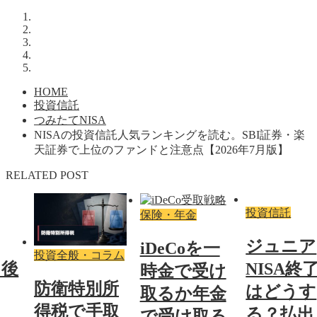
HOME
投資信託
つみたてNISA
NISAの投資信託人気ランキングを読む。SBI証券・楽
天証券で上位のファンドと注意点【2026年7月版】
RELATED POST
投資信託
保険・年金
ジュニア
iDeCoを一
投資全般・コラム
了後
NISA終
時金で受け
防衛特別所
はどうす
取るか年金
得税で手取
る？払出
で受け取る