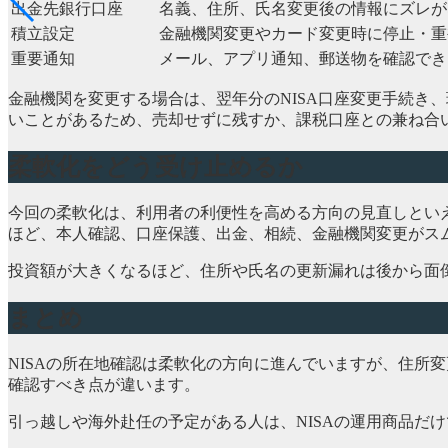
出金先銀行口座
名義、住所、氏名変更後の情報にズレが
積立設定
金融機関変更やカード変更時に停止・重
重要通知
メール、アプリ通知、郵送物を確認でき
金融機関を変更する場合は、翌年分のNISA口座変更手続き
いことがあるため、売却せずに残すか、課税口座との兼ね合
柔軟化をどう受け止めるか
今回の柔軟化は、利用者の利便性を高める方向の見直しとい
ほど、本人確認、口座保護、出金、相続、金融機関変更がス
投資額が大きくなるほど、住所や氏名の更新漏れは後から面倒
まとめ
NISAの所在地確認は柔軟化の方向に進んでいますが、住所
確認すべき点が違います。
引っ越しや海外赴任の予定がある人は、NISAの運用商品だ