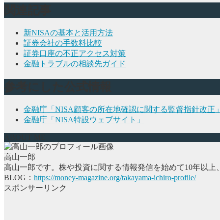
関連記事
新NISAの基本と活用方法
証券会社の手数料比較
証券口座の不正アクセス対策
金融トラブルの相談先ガイド
参考にした公式情報
金融庁「NISA顧客の所在地確認に関する監督指針改正
金融庁「NISA特設ウェブサイト」
ABOUT ME
高山一郎
高山一郎です。株や投資に関する情報発信を始めて10年以上
BLOG：
https://money-magazine.org/takayama-ichiro-profile/
スポンサーリンク