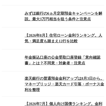
みずほ銀行の6ヵ月定期預金キャンペーンを解
説。最大3万円相当を狙う条件と注意点
【2026年8月】住宅ローン金利ランキング。人
気・満足度も踏まえ12行を比較
年金振込口座の公金受取口座登録「意向確認
書」とは？不同意・対象者・注意点
楽天銀行の普通預金金利アップは8月3日から。
マネーブリッジ・楽天カード引落・ボーナス金
利を整理
【2026年7月】個人向け国債ランキング。金利