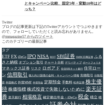
とキャンペーン比較、固定5年・変動10年はど
っち？
Twitter
ブログの記事更新は下記のTwitterアカウントでつぶやきます
ので、フォローしていただくと読み忘れがありません。
@mmagazine57 からのツイート
このカテゴリーの最新記事
タグ
IPO
NISA
SBI証券
FX
ETF
ふる
iDeCo
REIT
SMBC日興証券
さと納税
オプション取引
チャート分析
デリバティブ
ポートフォリオ
ロボアド
住宅ロー
マネックス証券
リスク
住信SBIネット銀行
信用取引
ン
先物取引
個人向け国債の金利・キャンペーン情報
分散投
株主優
定期預金
手数料
外貨MMF
資
外国株式
松井証券
外貨預金
待
楽天証
株価指標
株式投資で失敗しないために
税金
券
相場格言
確定拠出年金・iDeCo
積立
楽天銀行
積
証券会社