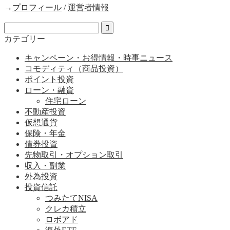
→
プロフィール
/
運営者情報
カテゴリー
キャンペーン・お得情報・時事ニュース
コモディティ（商品投資）
ポイント投資
ローン・融資
住宅ローン
不動産投資
仮想通貨
保険・年金
債券投資
先物取引・オプション取引
収入・副業
外為投資
投資信託
つみたてNISA
クレカ積立
ロボアド