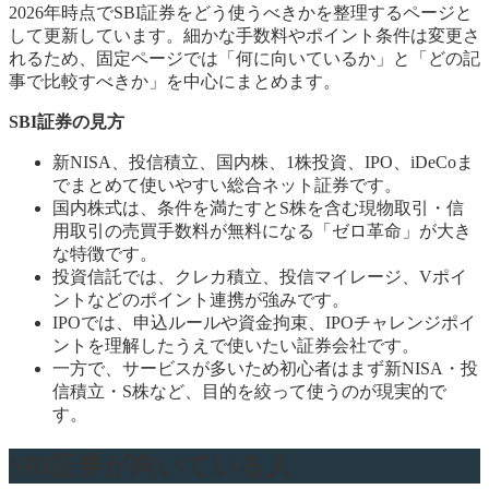
2026年時点でSBI証券をどう使うべきかを整理するページと
して更新しています。細かな手数料やポイント条件は変更さ
れるため、固定ページでは「何に向いているか」と「どの記
事で比較すべきか」を中心にまとめます。
SBI証券の見方
新NISA、投信積立、国内株、1株投資、IPO、iDeCoま
でまとめて使いやすい総合ネット証券です。
国内株式は、条件を満たすとS株を含む現物取引・信
用取引の売買手数料が無料になる「ゼロ革命」が大き
な特徴です。
投資信託では、クレカ積立、投信マイレージ、Vポイ
ントなどのポイント連携が強みです。
IPOでは、申込ルールや資金拘束、IPOチャレンジポイ
ントを理解したうえで使いたい証券会社です。
一方で、サービスが多いため初心者はまず新NISA・投
信積立・S株など、目的を絞って使うのが現実的で
す。
SBI証券が向いている人