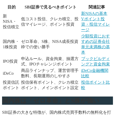
目的
SBI証券で見るべきポイント
関連記事
新NISAの基本
新
低コスト投信、クレカ積立、投
Vポイント投
NISA・
信マイレージ、ポイント投資
資・投信マイレ
投信積立
ージ
少額投資におす
国内株・
ゼロ革命、S株、NISA成長投資
すめの証券会社
1株投資
枠での使い勝手
単元未満株の基
本
申込ルール、資金拘束、抽選方
ブックビルディ
IPO投資
式、IPOチャレンジポイント
ングと資金拘束
商品ラインナップ、運営管理手
iDeCo金融機関
iDeCo
数料、長期運用のしやすさ
比較
投資信託
投信保有ポイント、クレカ積立
投信ポイント比
ポイント
ポイント、メインポイント設定
較
国内株は「ゼロ革命」とS株が強い
SBI証券の大きな特徴が、国内株式売買手数料の無料化を打