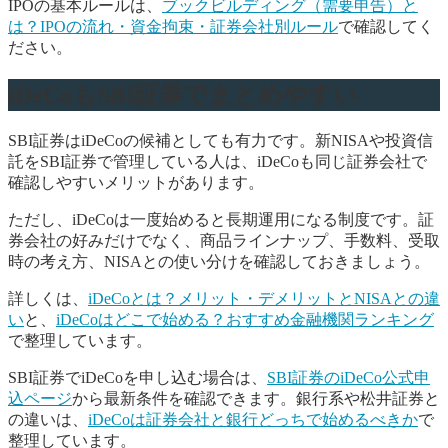
IPOの基本ルールは、
ブックビルディング（需要申告）と
は？IPOの流れ・資金拘束・証券会社別ルール
で確認してく
ださい。
iDeCoもSBI証券でまとめやすい
SBI証券はiDeCoの候補としても有力です。新NISAや投資信
託をSBI証券で管理している人は、iDeCoも同じ証券会社で
確認しやすいメリットがあります。
ただし、iDeCoは一度始めると長期運用になる制度です。証
券会社の好みだけでなく、商品ラインナップ、手数料、受取
時の考え方、NISAとの使い分けを確認しておきましょう。
詳しくは、
iDeCoとは？メリット・デメリットとNISAとの違
い
と、
iDeCoはどこで始める？おすすめ金融機関ランキング
で整理しています。
SBI証券でiDeCoを申し込む場合は、
SBI証券のiDeCo公式申
込ページ
から最新条件を確認できます。銀行系や松井証券と
の違いは、
iDeCoは証券会社と銀行どっちで始めるべきか
で
整理しています。