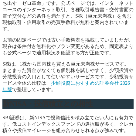
ち出す「ゼロ革命」です。公式ページでは、インターネット
コースのインターネット取引、各種取引報告書・交付書面の
電子交付などの条件を満たすと、S株（単元未満株）を含む
現物取引・信用取引の売買手数料が無料と案内されていま
す。
以前の固定ページでは古い手数料表を掲載していましたが、
現在は条件付き無料化やプラン変更があるため、固定表より
も公式ページで適用状況を確認する方が正確です。
S株は、1株から国内株を買える単元未満株サービスです。
まとまった資金がなくても個別株を試しやすく、少額投資や
分散投資の入口として使いやすいサービスです。少額投資サ
ービス全体の比較は、
少額投資におすすめの証券会社 2026
年版
で整理しています。
新NISA・投信積立との相性
SBI証券は、新NISAで投資信託を積み立てたい人にも有力で
す。低コストインデックスファンドの選択肢が多く、クレカ
積立や投信マイレージを組み合わせられる点が強みです。