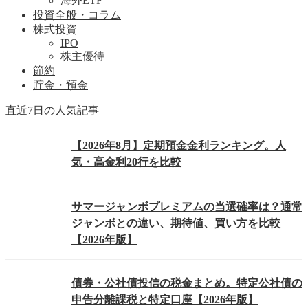
海外ETF
投資全般・コラム
株式投資
IPO
株主優待
節約
貯金・預金
直近7日の人気記事
【2026年8月】定期預金金利ランキング。人
気・高金利20行を比較
サマージャンボプレミアムの当選確率は？通常
ジャンボとの違い、期待値、買い方を比較
【2026年版】
債券・公社債投信の税金まとめ。特定公社債の
申告分離課税と特定口座【2026年版】