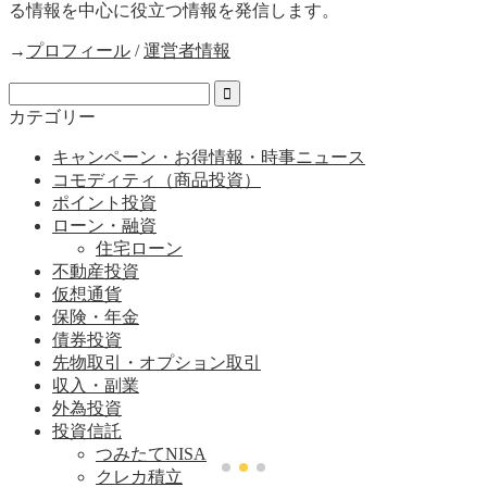
る情報を中心に役立つ情報を発信します。
→
プロフィール
/
運営者情報
カテゴリー
キャンペーン・お得情報・時事ニュース
コモディティ（商品投資）
ポイント投資
ローン・融資
住宅ローン
不動産投資
仮想通貨
保険・年金
債券投資
先物取引・オプション取引
収入・副業
外為投資
投資信託
つみたてNISA
クレカ積立