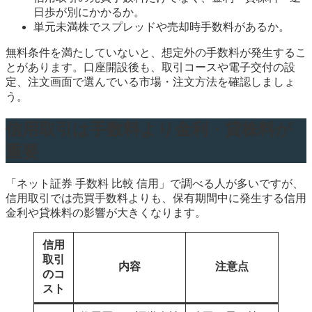
日歩が別にかかるか。
単元未満株でスプレッドや売却時手数料があるか。
無料条件を満たしていないと、想定外の手数料が発生するこ
とがあります。口座開設後も、取引コースや電子交付の設
定、注文画面で選んでいる市場・注文方法を確認しましょ
う。
信用取引は手数料より金利・貸株料が
重要
「ネット証券 手数料 比較 信用」で調べる人が多いですが、
信用取引では売買手数料よりも、保有期間中に発生する信用
金利や貸株料の影響が大きくなります。
信用
取引
内容
注意点
のコ
スト