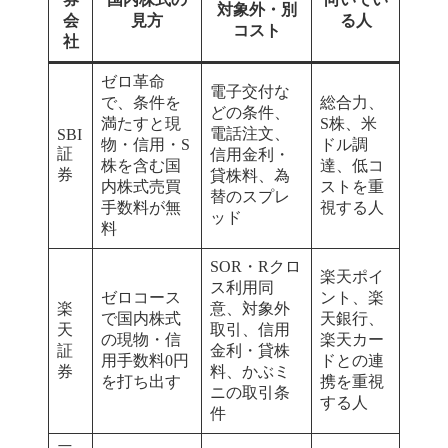
対象外・別
会
見方
る人
コスト
社
ゼロ革命
電子交付な
で、条件を
総合力、
どの条件、
満たすと現
S株、米
電話注文、
SBI
物・信用・S
ドル調
証
信用金利・
株を含む国
達、低コ
券
貸株料、為
内株式売買
ストを重
替のスプレ
手数料が無
視する人
ッド
料
SOR・Rクロ
楽天ポイ
ス利用同
ゼロコース
ント、楽
楽
意、対象外
で国内株式
天銀行、
天
取引、信用
の現物・信
楽天カー
証
金利・貸株
用手数料0円
ドとの連
券
料、かぶミ
を打ち出す
携を重視
ニの取引条
する人
件