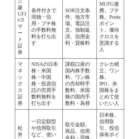
三
MUFG連
菱
条件付きで
SOR注文条
携、プチ
UFJ
現物・信
件、地方市
株、Ponta
eス
用・プチ株
場、電話注
ポイン
マ
の手数料無
文、強制返
ト、優待
ー
料を打ち出
済、信用金
クロスを
ト
す
利・貸株料
意識する
証
人
券
マ
NISAの日本
課税口座の
クレカ積
ネ
株・米国
国内株手数
立、ワン
ッ
株・中国
料、ワン株
株、
ク
株・投資信
の売却時手
IPO、米
ス
託の売買手
数料、米国
国株をま
証
数料無料を
株の国内手
とめて使
券
打ち出す
数料・為替
いたい人
日本株、
一日定額型
信用取
取引金額、
松
や信用取引
引、投信
商品、信用
井
など、使い
保有ポイ
金利・貸株