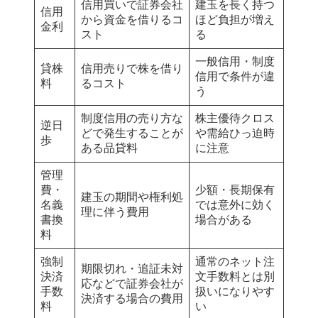
信用買いで証券会社
建玉を長く持つ
信用
から資金を借りるコ
ほど負担が増え
金利
スト
る
一般信用・制度
貸株
信用売りで株を借り
信用で条件が違
料
るコスト
う
制度信用の売り方な
株主優待クロス
逆日
どで発生することが
や需給ひっ迫時
歩
ある品貸料
に注意
管理
費・
少額・長期保有
建玉の期間や権利処
名義
では意外に効く
理に伴う費用
書換
場合がある
料
強制
通常のネット注
期限切れ・追証未対
決済
文手数料とは別
応などで証券会社が
手数
扱いになりやす
決済する場合の費用
料
い