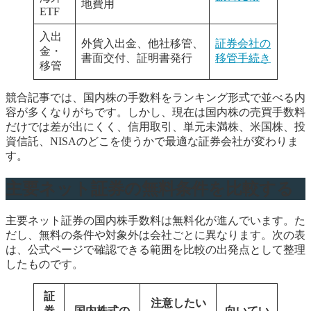
地費用
ETF
入出
外貨入出金、他社移管、
証券会社の
金・
書面交付、証明書発行
移管手続き
移管
競合記事では、国内株の手数料をランキング形式で並べる内
容が多くなりがちです。しかし、現在は国内株の売買手数料
だけでは差が出にくく、信用取引、単元未満株、米国株、投
資信託、NISAのどこを使うかで最適な証券会社が変わりま
す。
主要ネット証券の無料条件を比較する
主要ネット証券の国内株手数料は無料化が進んでいます。た
だし、無料の条件や対象外は会社ごとに異なります。次の表
は、公式ページで確認できる範囲を比較の出発点として整理
したものです。
証
注意したい
券
国内株式の
向いてい