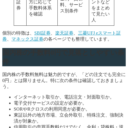
証
方に応じて
ントなど
料、サービ
券
手数料体系
をまとめ
ス別条件
を確認
て見たい
人
個別の特徴は、
SBI証券
、
楽天証券
、
三菱UFJ eスマート証
券
、
マネックス証券
の各ページでも整理しています。
国内株の手数料0円で見落としやすい条
件
国内株の手数料無料は魅力的ですが、「どの注文でも完全に
0円」とは限りません。特に次の条件は確認しておきましょ
う。
インターネット取引か、電話注文・対面取引か。
電子交付サービスの設定が必要か。
SORやRクロスの利用同意が必要か。
東証以外の地方市場、立会外取引、特殊注文、強制決
済が対象か。
信用取引の売買手数料だけでなく、金利・貸株料・逆