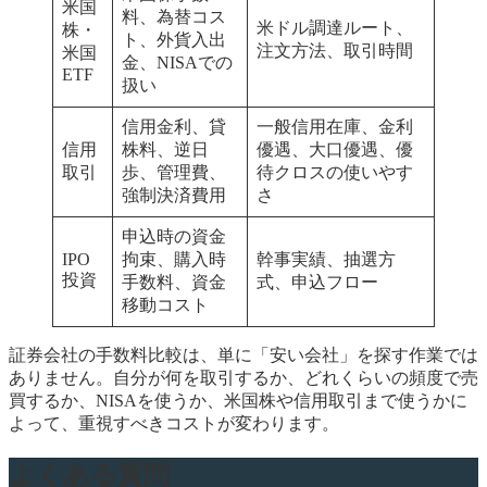
米国
料、為替コス
米ドル調達ルート、
株・
ト、外貨入出
注文方法、取引時間
米国
金、NISAでの
ETF
扱い
信用金利、貸
一般信用在庫、金利
信用
株料、逆日
優遇、大口優遇、優
取引
歩、管理費、
待クロスの使いやす
強制決済費用
さ
申込時の資金
IPO
拘束、購入時
幹事実績、抽選方
投資
手数料、資金
式、申込フロー
移動コスト
証券会社の手数料比較は、単に「安い会社」を探す作業では
ありません。自分が何を取引するか、どれくらいの頻度で売
買するか、NISAを使うか、米国株や信用取引まで使うかに
よって、重視すべきコストが変わります。
よくある質問