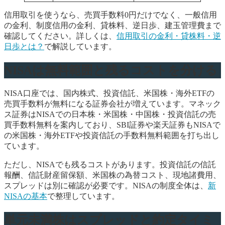
信用取引を使うなら、売買手数料0円だけでなく、一般信用
の金利、制度信用の金利、貸株料、逆日歩、建玉管理費まで
確認してください。詳しくは、
信用取引の金利・貸株料・逆
日歩とは？
で解説しています。
NISAは無料範囲と残るコストを分ける
NISA口座では、国内株式、投資信託、米国株・海外ETFの
売買手数料が無料になる証券会社が増えています。マネック
ス証券はNISAでの日本株・米国株・中国株・投資信託の売
買手数料無料を案内しており、SBI証券や楽天証券もNISAで
の米国株・海外ETFや投資信託の手数料無料範囲を打ち出し
ています。
ただし、NISAでも残るコストがあります。投資信託の信託
報酬、信託財産留保額、米国株の為替コスト、現地諸費用、
スプレッドは別に確認が必要です。NISAの制度全体は、
新
NISAの基本
で整理しています。
単元未満株はスプレッドと約定タイミ