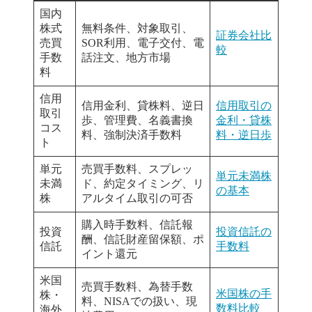
国内
株式
無料条件、対象取引、
証券会社比
売買
SOR利用、電子交付、電
較
手数
話注文、地方市場
料
信用
信用金利、貸株料、逆日
信用取引の
取引
歩、管理費、名義書換
金利・貸株
コス
料、強制決済手数料
料・逆日歩
ト
単元
売買手数料、スプレッ
単元未満株
未満
ド、約定タイミング、リ
の基本
株
アルタイム取引の可否
購入時手数料、信託報
投資
投資信託の
酬、信託財産留保額、ポ
信託
手数料
イント還元
米国
売買手数料、為替手数
米国株の手
株・
料、NISAでの扱い、現
数料比較
海外