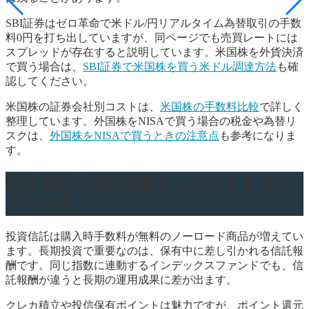
SBI証券はゼロ革命で米ドル/円リアルタイム為替取引の手数
料0円を打ち出していますが、同ページでも売買レートには
スプレッドが存在すると説明しています。米国株を外貨決済
で買う場合は、
SBI証券で米国株を買う米ドル調達方法
も確
認してください。
米国株の証券会社別コストは、
米国株の手数料比較
で詳しく
整理しています。外国株をNISAで買う場合の税金や為替リ
スクは、
外国株をNISAで買うときの注意点
も参考になりま
す。
投資信託は信託報酬とポイントをセッ
トで見る
投資信託は購入時手数料が無料のノーロード商品が増えてい
ます。長期投資で重要なのは、保有中に差し引かれる信託報
酬です。同じ指数に連動するインデックスファンドでも、信
託報酬が違うと長期の運用成果に差が出ます。
クレカ積立や投信保有ポイントは魅力ですが、ポイント還元