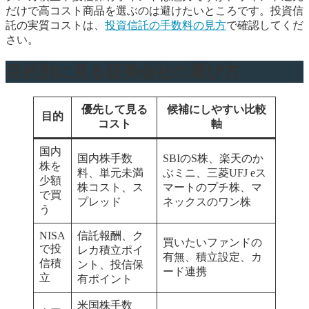
だけで高コスト商品を選ぶのは避けたいところです。投資信
託の実質コストは、
投資信託の手数料の見方
で確認してくだ
さい。
目的別に見る証券会社の選び方
優先して見る
候補にしやすい比較
目的
コスト
軸
国内
国内株手数
SBIのS株、楽天のか
株を
料、単元未満
ぶミニ、三菱UFJ eス
少額
株コスト、ス
マートのプチ株、マ
で買
プレッド
ネックスのワン株
う
NISA
信託報酬、ク
買いたいファンドの
で投
レカ積立ポイ
有無、積立設定、カ
信積
ント、投信保
ード連携
立
有ポイント
米国株手数