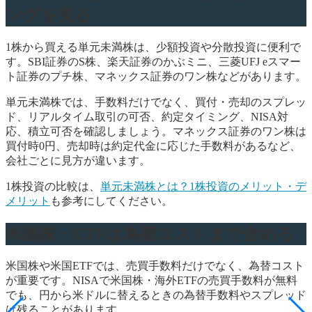
ングを見る
1株から買える単元未満株は、少額投資や分散投資に便利で
す。SBI証券のS株、楽天証券のかぶミニ、三菱UFJ eスマー
ト証券のプチ株、マネックス証券のワン株などがあります。
単元未満株では、手数料だけでなく、買付・売却のスプレッ
ド、リアルタイム取引の可否、約定タイミング、NISA対
応、積立可否を確認しましょう。マネックス証券のワン株は
買付時0円、売却時は約定代金に応じた手数料があるなど、
会社ごとに見方が違います。
1株投資の比較は、
単元未満株とは？1株投資のメリット・デ
メリット
も参考にしてください。
米国株・ETFは為替コストまで含める
米国株や米国ETFでは、売買手数料だけでなく、為替コスト
が重要です。NISAで米国株・海外ETFの売買手数料が無料
でも、円から米ドルに替えるときの為替手数料やスプレッド
は残ることがあります。