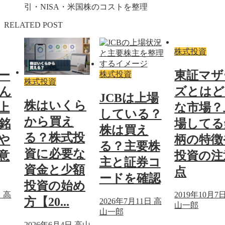
引・NISA・米国株のコストを整理
RELATED POST
株式投資
ー
東証マザ
株式投資
株式投資
ん
ズとはど
JCBは上場
株はいくら
上
な市場？
している？
から買え
銘
場してる
株は買え
る？株式投
や
柄の特徴
る？主要株
資に必要な
意
投資の注
主と証券コ
資金と少額
点
ードを確認
投資の始め
日
高
2019年10月7
方【20...
2026年7月11日
高
山一郎
山一郎
2026年6月4日
高山