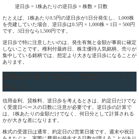
逆日歩 = 1株あたりの逆日歩 × 株数 × 日数
たとえば、1株あたり0.5円の逆日歩が1日分発生し、1,000株
を売建していた場合、逆日歩は0.5円 × 1,000株 × 1日 = 500円
です。3日分なら1,500円です。
逆日歩で特に注意したいのは、発生有無と金額が事前に確定
しないことです。権利付最終日、株主優待人気銘柄、売りが
集中している銘柄では、想定より大きな逆日歩になることが
あります。
日数は約定日ではなく受渡日ベースで
考える
信用金利、貸株料、逆日歩を考えるときは、約定日だけでな
く受渡日ベースの日数に注意が必要です。逆日歩の計算で
は、1株あたりの金額だけでなく、何日分として計算される
かが大きな差になります。
株式の受渡日は通常、約定日の2営業日後です。週末や祝日
をまたぐと、実際に費用が発生する日数が増えることがあり