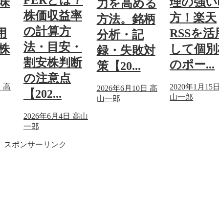
PERとは？
味
理の強い
力を高める
株価収益率
方！楽天
方法。銘柄
の計算方
用
RSSを活
分析・記
法・目安・
株
して個別
録・失敗対
割安株判断
のポー...
策【20...
の注意点
日
高
2020年1月15
2026年6月10日
高
【202...
山一郎
山一郎
2026年6月4日
高山
一郎
スポンサーリンク