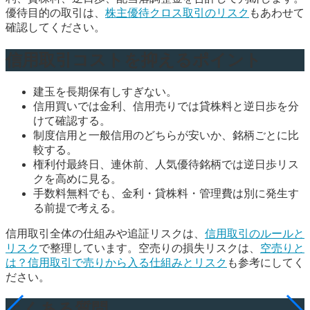
優待目的の取引は、
株主優待クロス取引のリスク
もあわせて
確認してください。
信用取引コストを抑えるポイント
建玉を長期保有しすぎない。
信用買いでは金利、信用売りでは貸株料と逆日歩を分
けて確認する。
制度信用と一般信用のどちらが安いか、銘柄ごとに比
較する。
権利付最終日、連休前、人気優待銘柄では逆日歩リス
クを高めに見る。
手数料無料でも、金利・貸株料・管理費は別に発生す
る前提で考える。
信用取引全体の仕組みや追証リスクは、
信用取引のルールと
リスク
で整理しています。空売りの損失リスクは、
空売りと
は？信用取引で売りから入る仕組みとリスク
も参考にしてく
ださい。
よくある質問