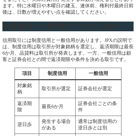
ます。特に水曜日や木曜日の建玉、連休前、権利付最終日前
後は、日数が増えやすい点を確認してください。
制度信用と一般信用でコストは違う
信用取引には制度信用と一般信用があります。JPXの説明で
は、制度信用は取引所が対象銘柄を選定し、返済期限は最長
6か月、品貸料は取引所が発表します。一方、一般信用は顧
客と証券会社との間で返済期限や条件を決める取引です。
項目
制度信用
一般信用
対象銘
取引所が選定
証券会社が選定
柄
返済期
証券会社ごとの条
最長6か月
限
件
発生する場合
通常は制度信用の
逆日歩
がある
逆日歩とは別