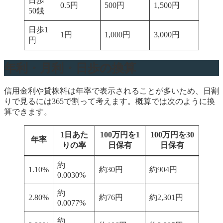
日歩
0.5円
500円
1,500円
50銭
日歩1
1円
1,000円
3,000円
円
年利・月利・日歩の換算
信用金利や貸株料は年率で表示されることが多いため、日割
りで見るには365で割って考えます。概算では次のように換
算できます。
1日あた
100万円を1
100万円を30
年率
りの率
日保有
日保有
約
1.10%
約30円
約904円
0.0030%
約
2.80%
約76円
約2,301円
0.0077%
約