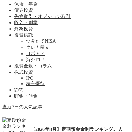
保険・年金
債券投資
先物取引・オプション取引
収入・副業
外為投資
投資信託
つみたてNISA
クレカ積立
ロボアド
海外ETF
投資全般・コラム
株式投資
IPO
株主優待
節約
貯金・預金
直近7日の人気記事
【2026年8月】定期預金金利ランキング。人