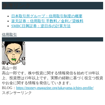
参考リンク
日本取引所グループ：信用取引制度の概要
楽天証券：信用取引 手数料／金利／貸株料
SMBC日興証券：逆日歩の計算方法
信用取引
ABOUT ME
高山一郎
高山一郎です。株や投資に関する情報発信を始めて10年以
上、投資歴は15年以上です。実際の経験に基づく役立つ投資
やお金に関する情報を発信していきます。
BLOG：
https://money-magazine.org/takayama-ichiro-profile/
スポンサーリンク