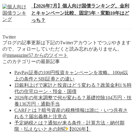
【2026年7月】個人向け国債ランキング。金利
とキャンペーン比較、固定5年・変動10年はど
っち？
Twitter
ブログの記事更新は下記のTwitterアカウントでつぶやきます
ので、フォローしていただくと読み忘れがありません。
@mmagazine57 からのツイート
このカテゴリーの最新記事
PayPay証券の100円投資キャンペーンを攻略。100pt以
上の条件とSBI証券との違い
日銀利上げで家計と投資はどう変わる？政策金利1％時
代の住宅ローン・預金・国債
2026年の年末調整で何が変わる？基礎控除104万円・扶
養136万円・通勤手当
CARFとは？暗号資産の税務情報は誰に・いつ共有さ
れる？届出義務と注意点
予定納税とは？通知が来る条件・計算方法・納付期
限・払えないときの対応【2026年】