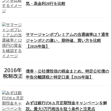
気・高金利20行を比較
サマージャンボプレミアムの当選確率は？通常
ジャンボとの違い、期待値、買い方を比較
【2026年版】
債券・公社債投信の税金まとめ。特定公社債の
申告分離課税と特定口座【2026年版】
みずほ銀行の6ヵ月定期預金キャンペーンを解
説。最大3万円相当を狙う条件と注意点