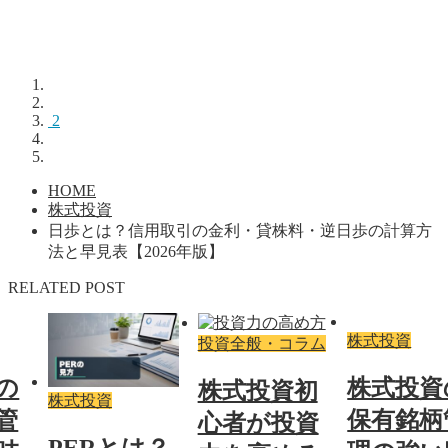
2
HOME
株式投資
日歩とは？信用取引の金利・貸株料・逆日歩の計算方
法と早見表【2026年版】
RELATED POST
株式投資
投資全般・コラム
の
株式投資
株式投資初
株式投資
管
保有銘柄
心者が投資