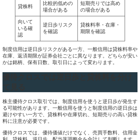
比較的低めの
短期売りでは高め
貸株料
場合がある
の場合がある
向いて
逆日歩リスク
貸株料率・在庫・
いる確
を確認
期限を確認
認
制度信用は逆日歩リスクがある一方、一般信用は貸株料率や
在庫、返済期限が証券会社ごとに異なります。どちらが安い
かは銘柄、保有日数、取引日によって変わります。
優待クロスでは逆日歩と貸株料を分け
て見る
株主優待クロス取引では、制度信用を使うと逆日歩が発生す
る可能性があります。一般信用を使うと制度信用の逆日歩は
避けやすい一方で、貸株料や在庫切れ、短期売りの高い貸株
料に注意が必要です。
優待クロスでは、優待価値だけでなく、売買手数料、信用金
利、貸株料、逆日歩、配当落調整金を合計して判断します。