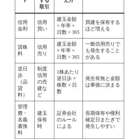
ト
する
え方
取引
建玉金額
信用
信用
買建を保有する
× 年率 ×
金利
買い
ほど増える
日数 ÷ 365
建玉金額
一般信用売りで
貸株
信用
× 年率 ×
も発生すること
料
売り
日数 ÷ 365
がある
逆日
制度
1株あたり
歩
信用
逆日歩 ×
発生有無と金額
（品
の売
株数 × 日
は事後に決まる
貸
建な
数
料）
ど
管理
費・
建玉
証券会社
長期保有や権利
名義
保有
のルール
確定日またぎで
書換
時
による
発生しやすい
料