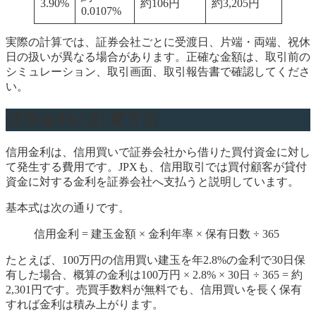
3.90%
約106円
約3,205円
0.0107%
実際の計算では、証券会社ごとに受渡日、片端・両端、祝休
日の扱いが異なる場合があります。正確な金額は、取引前の
シミュレーション、取引画面、取引報告書で確認してくださ
い。
信用金利の計算方法
信用金利は、信用買いで証券会社から借りた買付資金に対し
て発生する費用です。JPXも、信用取引では買付顧客が貸付
資金に対する金利を証券会社へ支払うと説明しています。
基本式は次の通りです。
信用金利 = 建玉金額 × 金利年率 × 保有日数 ÷ 365
たとえば、100万円の信用買い建玉を年2.8%の金利で30日保
有した場合、概算の金利は100万円 × 2.8% × 30日 ÷ 365 = 約
2,301円です。売買手数料が無料でも、信用買いを長く保有
すれば金利は積み上がります。