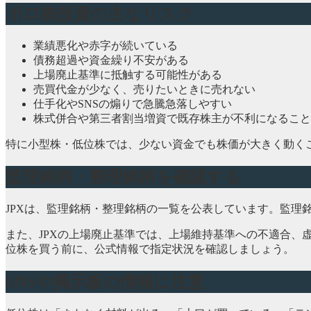
ボロ株投資の主なリスク
業績悪化や赤字が続いている
債務超過や資金繰り不安がある
上場廃止基準に抵触する可能性がある
売買代金が少なく、売りたいときに売れない
仕手化やSNSの煽りで急騰急落しやすい
株式併合や第三者割当増資で既存株主が不利になること
特に小型株・低位株では、少ない資金でも株価が大きく動く
監理銘柄・整理銘柄を確認する
JPXは、監理銘柄・整理銘柄の一覧を公表しています。監
また、JPXの上場廃止基準では、上場維持基準への不適合
位株を買う前に、公式情報で指定状況を確認しましょう。
SNSや掲示板の情報に注意