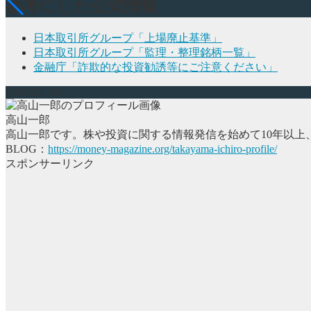
参考にした公式情報
日本取引所グループ「上場廃止基準」
日本取引所グループ「監理・整理銘柄一覧」
金融庁「詐欺的な投資勧誘等にご注意ください」
ABOUT ME
高山一郎
高山一郎です。株や投資に関する情報発信を始めて10年以上
BLOG：
https://money-magazine.org/takayama-ichiro-profile/
スポンサーリンク