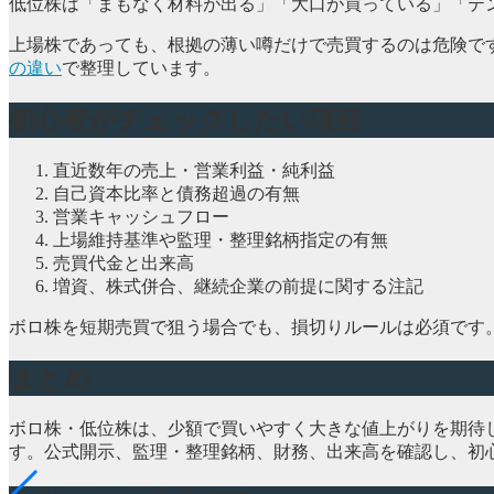
低位株は「まもなく材料が出る」「大口が買っている」「テ
上場株であっても、根拠の薄い噂だけで売買するのは危険で
の違い
で整理しています。
初心者がチェックしたい項目
直近数年の売上・営業利益・純利益
自己資本比率と債務超過の有無
営業キャッシュフロー
上場維持基準や監理・整理銘柄指定の有無
売買代金と出来高
増資、株式併合、継続企業の前提に関する注記
ボロ株を短期売買で狙う場合でも、損切りルールは必須です
まとめ
ボロ株・低位株は、少額で買いやすく大きな値上がりを期待
す。公式開示、監理・整理銘柄、財務、出来高を確認し、初