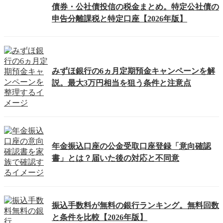
債券・公社債投信の税金まとめ。特定公社債の
申告分離課税と特定口座【2026年版】
みずほ銀行の6ヵ月定期預金キャンペーンを解
説。最大3万円相当を狙う条件と注意点
年金振込口座の公金受取口座登録「意向確認
書」とは？届いた後の対応と不同意
振込手数料が無料の銀行ランキング。無料回数
と条件を比較【2026年版】