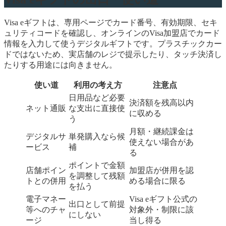
Visa eギフトは、専用ページでカード番号、有効期限、セキ
ュリティコードを確認し、オンラインのVisa加盟店でカード
情報を入力して使うデジタルギフトです。プラスチックカー
ドではないため、実店舗のレジで提示したり、タッチ決済し
たりする用途には向きません。
使い道
利用の考え方
注意点
日用品など必要
決済額を残高以内
ネット通販
な支出に直接使
に収める
う
月額・継続課金は
デジタルサ
単発購入なら候
使えない場合があ
ービス
補
る
ポイントで金額
店舗ポイン
加盟店が併用を認
を調整して残額
トとの併用
める場合に限る
を払う
電子マネー
Visa eギフト公式の
出口として前提
等へのチャ
対象外・制限に該
にしない
ージ
当し得る