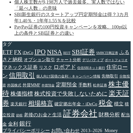
個人株主数が9,198万人で過去最多。実人数ではない
「延べ人数」の意味
SBI新生銀行のスタートアップ円定期預金は得？3カ月
年1.40％・1年年1.55％を比較
PayPay証券の100円投資キャンペーンを攻略。100pt以
上の条件とSBI証券との違い
タグ
IPO
NISA
SBI証券
FX
ETF
ふる
iDeCo
REIT
SMBC日興証券
さと納税
オプション取引
チャート分析
デリバティブ
ポートフォリオ
ロボアド
住宅ロー
マネックス証券
リスク
住信SBIネット銀行
信用取引
ン
先物取引
個人向け国債の金利・キャンペーン情報
分散投
株主優
定期預金
手数料
外貨MMF
資
外国株式
松井証券
外貨預金
待
楽天証
株価指標
株式投資で失敗しないために
税金
券
相場格言
確定拠出年金・iDeCo
積立
楽天銀行
積
証券会社
財務分析
老後のお金と生活
配当
立投資
節税
銀行
金利
金
プライバシーポリシー
お問い合わせ
2013–2026 Money