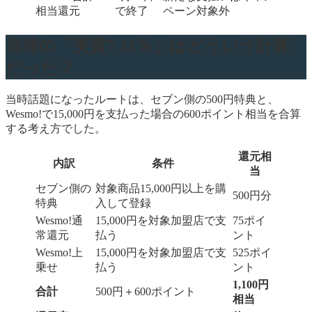
相当還元
で終了
ペーン対象外
当時の「実質7.33％」はどういう計算
だった？
当時話題になったルートは、セブン側の500円特典と、
Wesmo!で15,000円を支払った場合の600ポイント相当を合算
する考え方でした。
還元相
内訳
条件
当
セブン側の
対象商品15,000円以上を購
500円分
特典
入して登録
Wesmo!通
15,000円を対象加盟店で支
75ポイ
常還元
払う
ント
Wesmo!上
15,000円を対象加盟店で支
525ポイ
乗せ
払う
ント
1,100円
合計
500円＋600ポイント
相当