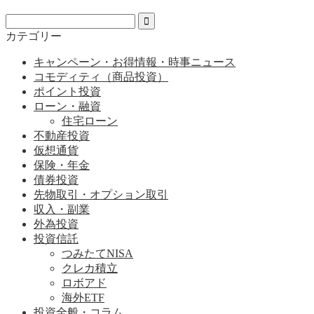
カテゴリー
キャンペーン・お得情報・時事ニュース
コモディティ（商品投資）
ポイント投資
ローン・融資
住宅ローン
不動産投資
仮想通貨
保険・年金
債券投資
先物取引・オプション取引
収入・副業
外為投資
投資信託
つみたてNISA
クレカ積立
ロボアド
海外ETF
投資全般・コラム