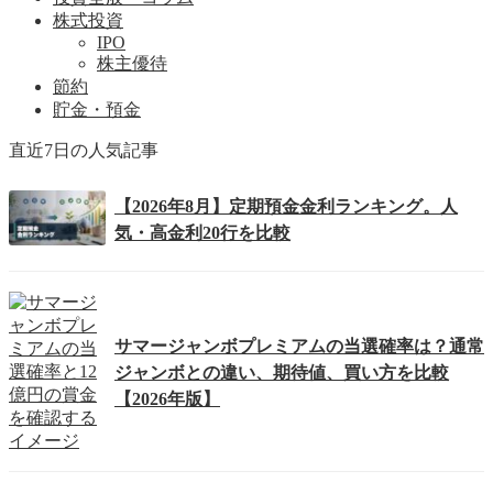
株式投資
IPO
株主優待
節約
貯金・預金
直近7日の人気記事
【2026年8月】定期預金金利ランキング。人
気・高金利20行を比較
サマージャンボプレミアムの当選確率は？通常
ジャンボとの違い、期待値、買い方を比較
【2026年版】