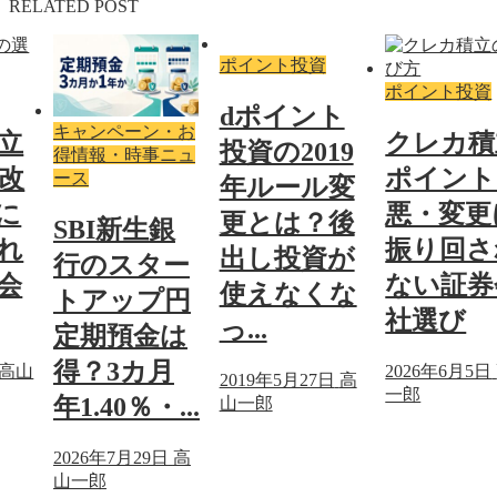
RELATED POST
ポイント投資
ポイント投資
dポイント
キャンペーン・お
立
クレカ積
投資の2019
得情報・時事ニュ
改
ポイント
ース
年ルール変
に
悪・変更
更とは？後
SBI新生銀
れ
振り回さ
出し投資が
行のスター
会
ない証券
使えなくな
トアップ円
社選び
っ...
定期預金は
得？3カ月
高山
2026年6月5日
2019年5月27日
高
一郎
年1.40％・...
山一郎
2026年7月29日
高
山一郎