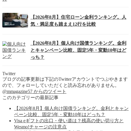
【2026年8月】住宅ローン金利ランキング。人
気・満足度も踏まえ12行を比較
【2026年8月】個人向け国債ランキング。金利
とキャンペーン比較、固定5年・変動10年はど
っち？
Twitter
ブログの記事更新は下記のTwitterアカウントでつぶやきます
ので、フォローしていただくと読み忘れがありません。
@mmagazine57 からのツイート
このカテゴリーの最新記事
【2026年8月】個人向け国債ランキング。金利とキャン
ペーン比較、固定5年・変動10年はどっち？
Visa eギフトの出口・使い道は？残高の使い切り方と
Wesmo!チャージの注意点