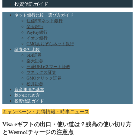
投資信託ガイド
ネット銀行比較・選び方ガイド
住信SBIネット銀行
楽天銀行
PayPay銀行
イオン銀行
GMOあおぞらネット銀行
証券会社比較
SBI証券
楽天証券
三菱UFJ eスマート証券
マネックス証券
GMOクリック証券
松井証券
資産運用の基本
株のはじめ方
投資信託ガイド
キャンペーン・お得情報・時事ニュース
Visa eギフトの出口・使い道は？残高の使い切り方
とWesmo!チャージの注意点