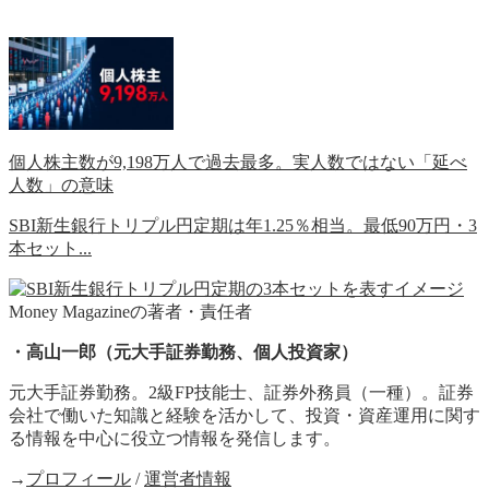
個人株主数が9,198万人で過去最多。実人数ではない「延べ
人数」の意味
SBI新生銀行トリプル円定期は年1.25％相当。最低90万円・3
本セット...
Money Magazineの著者・責任者
・高山一郎（元大手証券勤務、個人投資家）
元大手証券勤務。2級FP技能士、証券外務員（一種）。証券
会社で働いた知識と経験を活かして、投資・資産運用に関す
る情報を中心に役立つ情報を発信します。
→
プロフィール
/
運営者情報