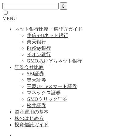
MENU
ネット銀行比較・選び方ガイド
住信SBIネット銀行
楽天銀行
PayPay銀行
イオン銀行
GMOあおぞらネット銀行
証券会社比較
SBI証券
楽天証券
三菱UFJ eスマート証券
マネックス証券
GMOクリック証券
松井証券
資産運用の基本
株のはじめ方
投資信託ガイド