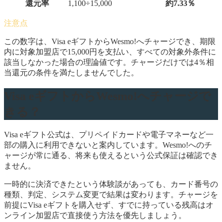
還元率
1,100÷15,000
約7.33％
この数字は、Visa eギフトからWesmo!へチャージでき、期限
内に対象加盟店で15,000円を支払い、すべての対象外条件に
該当しなかった場合の理論値です。チャージだけでは4％相
当還元の条件を満たしませんでした。
Visa eギフトからWesmo!へチャージで
きる？
Visa eギフト公式は、プリペイドカードや電子マネーなど一
部の購入に利用できないと案内しています。Wesmo!へのチ
ャージが常に通る、将来も使えるという公式保証は確認でき
ません。
一時的に決済できたという体験談があっても、カード番号の
種類、判定、システム変更で結果は変わります。チャージを
前提にVisa eギフトを購入せず、すでに持っている残高はオ
ンライン加盟店で直接使う方法を優先しましょう。