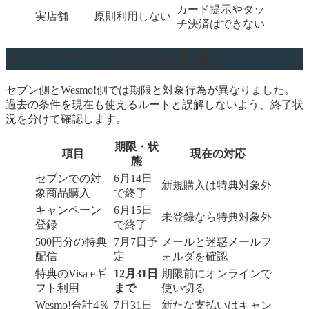
カード提示やタッ
実店舗
原則利用しない
チ決済はできない
キャンペーンはどちらも終了
セブン側とWesmo!側では期限と対象行為が異なりました。
過去の条件を現在も使えるルートと誤解しないよう、終了状
況を分けて確認します。
期限・状
項目
現在の対応
態
セブンでの対
6月14日
新規購入は特典対象外
象商品購入
で終了
キャンペーン
6月15日
未登録なら特典対象外
登録
で終了
500円分の特典
7月7日予
メールと迷惑メールフ
配信
定
ォルダを確認
特典のVisa eギ
12月31日
期限前にオンラインで
フト利用
まで
使い切る
Wesmo!合計4％
7月31日
新たな支払いはキャン