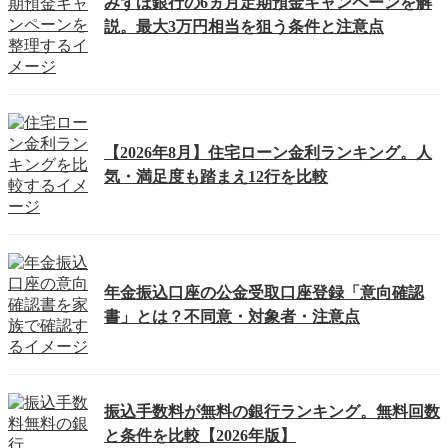
みずほ銀行の6ヵ月定期預金キャンペーンを解
説。最大3万円相当を狙う条件と注意点
【2026年8月】住宅ローン金利ランキング。人
気・満足度も踏まえ12行を比較
年金振込口座の公金受取口座登録「意向確認
書」とは？不同意・対象者・注意点
振込手数料が無料の銀行ランキング。無料回数
と条件を比較【2026年版】