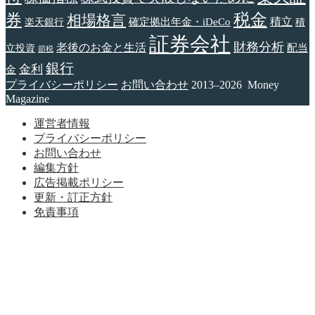
税金
券
相場格言
確定拠出年金・iDeCo
積立
楽天銀行
積
証券会社
財務分析
老後のお金と生活
配当
立投資
節税
銀行
金利
金
プライバシーポリシー
お問い合わせ
2013–2026 Money
Magazine
運営者情報
プライバシーポリシー
お問い合わせ
編集方針
広告掲載ポリシー
更新・訂正方針
免責事項