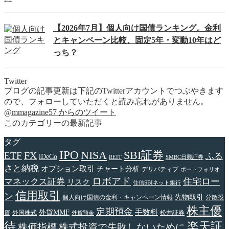
【2026年7月】個人向け国債ランキング。金利
とキャンペーン比較、固定5年・変動10年はど
っち？
Twitter
ブログの記事更新は下記のTwitterアカウントでつぶやきます
ので、フォローしていただくと読み忘れがありません。
@mmagazine57 からのツイート
このカテゴリーの最新記事
タグ
IPO
NISA
SBI証券
FX
ETF
ふる
iDeCo
REIT
SMBC日興証券
さと納税
オプション取引
チャート分析
デリバティブ
ポートフォリオ
ロボアド
住宅ロー
マネックス証券
リスク
住信SBIネット銀行
信用取引
ン
先物取引
個人向け国債の金利・キャンペーン情報
分散投
株主優
定期預金
手数料
外貨MMF
資
外国株式
松井証券
外貨預金
待
楽天証
株価指標
株式投資で失敗しないために