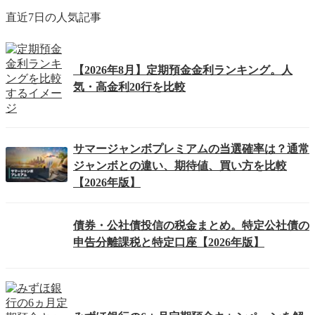
直近7日の人気記事
【2026年8月】定期預金金利ランキング。人
気・高金利20行を比較
サマージャンボプレミアムの当選確率は？通常
ジャンボとの違い、期待値、買い方を比較
【2026年版】
債券・公社債投信の税金まとめ。特定公社債の
申告分離課税と特定口座【2026年版】