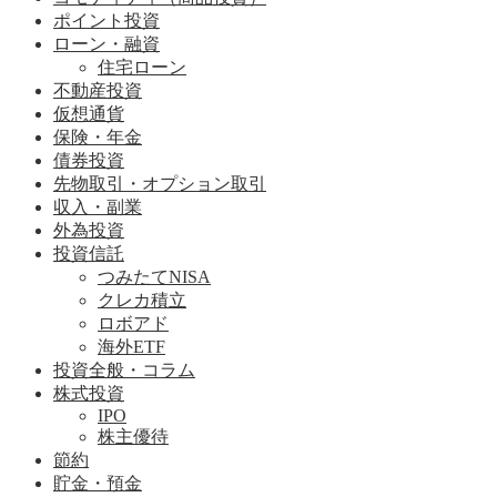
ポイント投資
ローン・融資
住宅ローン
不動産投資
仮想通貨
保険・年金
債券投資
先物取引・オプション取引
収入・副業
外為投資
投資信託
つみたてNISA
クレカ積立
ロボアド
海外ETF
投資全般・コラム
株式投資
IPO
株主優待
節約
貯金・預金