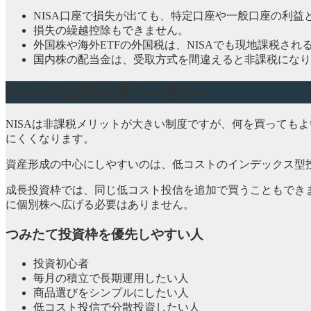
NISA口座で損失が出ても、特定口座や一般口座の利益
損失の繰越控除もできません。
外国株や海外ETFの外国税は、NISAでも現地課税され
国内株の配当金は、受取方式を間違えると非課税になり
NISAでは何を買うべきか
NISAは非課税メリットが大きい制度ですが、何を買っても
にくくなります。
資産形成の中心にしやすいのは、低コストのインデックス型
成長投資枠では、同じ低コスト投信を追加で買うこともできま
に個別株へ広げる必要はありません。
つみたて投資枠を優先しやすい人
投資初心者
毎月の積立で長期運用したい人
商品選びをシンプルにしたい人
低コスト投信で分散投資したい人