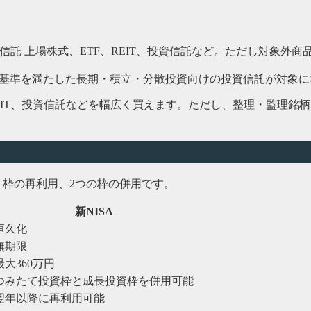
信託
上場株式、ETF、REIT、投資信託など。ただし対象外商
の基準を満たした長期・積立・分散投資向けの投資信託が対象
REIT、投資信託などを幅広く買えます。ただし、整理・監理銘
枠、枠の再利用、2つの枠の併用です。
新NISA
恒久化
無期限
最大360万円
つみたて投資枠と成長投資枠を併用可能
翌年以降に再利用可能