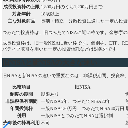
成長投資枠の上限
1,800万円のうち1,200万円まで
対象年齢
18歳以上
主な対象商品
長期・積立・分散投資に適した一定の投資
つみたて投資枠は、旧つみたてNISAに近い枠です。金融庁
成長投資枠は、旧一般NISAに近い枠です。個別株、ETF、
バティブ取引を用いた一定の投資信託などは対象外です。
旧NISAと新NISAの大きな違い
旧NISAと新NISAの違いで重要なのは、非課税期間、投資
比較項目
旧NISA
制度の期間
期限あり
非課税保有期間
一般NISA5年、つみたてNISA20年
年間投資枠
一般NISA120万円、つみたてNISA40万円
併用
一般NISAとつみたてNISAは選択制
売却後の枠再利用
不可