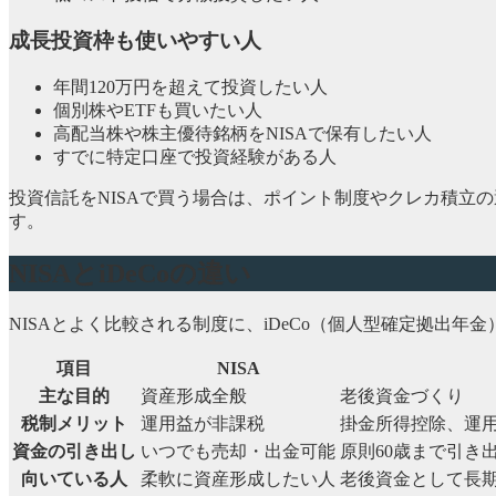
成長投資枠も使いやすい人
年間120万円を超えて投資したい人
個別株やETFも買いたい人
高配当株や株主優待銘柄をNISAで保有したい人
すでに特定口座で投資経験がある人
投資信託をNISAで買う場合は、ポイント制度やクレカ積立
す。
NISAとiDeCoの違い
NISAとよく比較される制度に、iDeCo（個人型確定拠出
項目
NISA
主な目的
資産形成全般
老後資金づくり
税制メリット
運用益が非課税
掛金所得控除、運
資金の引き出し
いつでも売却・出金可能
原則60歳まで引き
向いている人
柔軟に資産形成したい人
老後資金として長