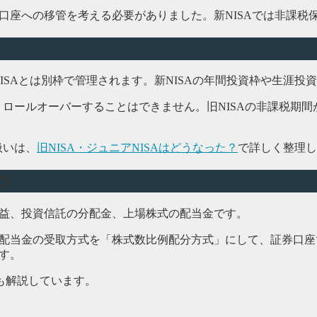
税口座への移管を考える必要がありました。新NISAでは非課
、新NISAとは別枠で管理されます。新NISAの年間投資枠や生涯
まりロールオーバーすることはできません。旧NISAの非課税
扱いは、
旧NISA・ジュニアNISAはどうなった？
で詳しく整理し
の
却益、投資信託の分配金、上場株式の配当金です。
、配当金の受取方式を「株式数比例配分方式」にして、証券口
す。
も解説しています。