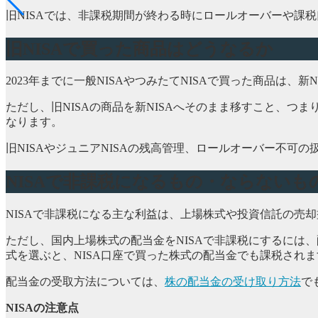
旧NISAでは、非課税期間が終わる時にロールオーバーや課
旧NISAで買った商品はどうなるか
2023年までに一般NISAやつみたてNISAで買った商品は
ただし、旧NISAの商品を新NISAへそのまま移すこと、つ
なります。
旧NISAやジュニアNISAの残高管理、ロールオーバー不可の
NISAで非課税になるもの・ならないも
NISAで非課税になる主な利益は、上場株式や投資信託の売
ただし、国内上場株式の配当金をNISAで非課税にするには
式を選ぶと、NISA口座で買った株式の配当金でも課税されま
配当金の受取方法については、
株の配当金の受け取り方法
で
NISAの注意点