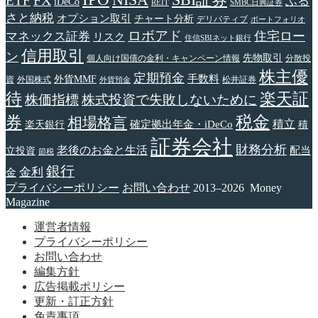
ETF
ふる
iDeCo
REIT
SMBC日興証券
さと納税
オプション取引
チャート分析
デリバティブ
ポートフォリオ
ロボアド
住宅ロー
マネックス証券
リスク
住信SBIネット銀行
信用取引
ン
先物取引
個人向け国債の金利・キャンペーン情報
分散投
株主優
定期預金
手数料
外貨MMF
資
外国株式
松井証券
外貨預金
待
楽天証
株価指標
株式投資で失敗しないために
税金
券
相場格言
確定拠出年金・iDeCo
積立
楽天銀行
積
証券会社
財務分析
老後のお金と生活
配当
立投資
節税
銀行
金利
金
プライバシーポリシー
お問い合わせ
2013–2026 Money
Magazine
運営者情報
プライバシーポリシー
お問い合わせ
編集方針
広告掲載ポリシー
更新・訂正方針
免責事項