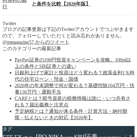
と条件を比較【2026年版】
Twitter
ブログの記事更新は下記のTwitterアカウントでつぶやきます
ので、フォローしていただくと読み忘れがありません。
@mmagazine57 からのツイート
このカテゴリーの最新記事
PayPay証券の100円投資キャンペーンを攻略。100pt以
上の条件とSBI証券との違い
日銀利上げで家計と投資はどう変わる？政策金利1％時
代の住宅ローン・預金・国債
2026年の年末調整で何が変わる？基礎控除104万円・扶
養136万円・通勤手当
CARFとは？暗号資産の税務情報は誰に・いつ共有さ
れる？届出義務と注意点
予定納税とは？通知が来る条件・計算方法・納付期
限・払えないときの対応【2026年】
タグ
IPO
NISA
SBI証券
FX