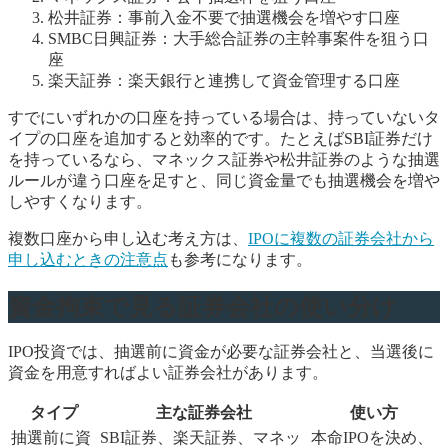
松井証券：事前入金不要で抽選機会を増やす口座
SMBC日興証券：大手総合証券の主幹事案件を狙う口
座
楽天証券：楽天銀行と連携して資金管理する口座
すでにいずれかの口座を持っている場合は、持っていないタ
イプの口座を追加すると効率的です。たとえばSBI証券だけ
を持っているなら、マネックス証券や松井証券のような抽選
ルールが違う口座を足すと、同じ資金量でも抽選機会を増や
しやすくなります。
複数口座から申し込む考え方は、
IPOに複数の証券会社から
申し込むときの注意点
も参考になります。
資金拘束で見る証券会社の使い分け
IPO投資では、抽選前に資金が必要な証券会社と、当選後に
資金を用意すればよい証券会社があります。
タイプ
主な証券会社
使い方
抽選前に資
SBI証券、楽天証券、マネッ
本命IPOを決め、