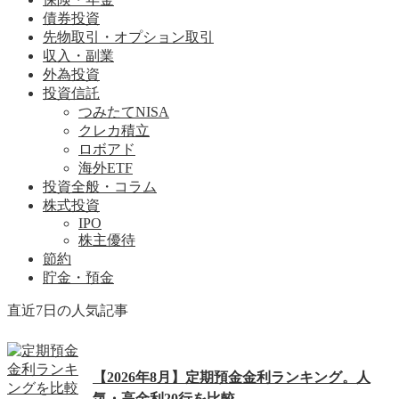
債券投資
先物取引・オプション取引
収入・副業
外為投資
投資信託
つみたてNISA
クレカ積立
ロボアド
海外ETF
投資全般・コラム
株式投資
IPO
株主優待
節約
貯金・預金
直近7日の人気記事
【2026年8月】定期預金金利ランキング。人
気・高金利20行を比較