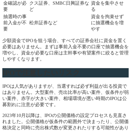
金確認が必
クス証券、SMBC日興証券な
資金を集中させ
要
ど
る
抽選時の事
資金を拘束せず
前入金が不
松井証券など
に抽選機会を増
要
やす
少額資金でIPOを狙う場合、すべての証券会社に資金を置く
必要はありません。まずは事前入金不要の口座で抽選機会を
増やし、資金が必要な口座は主幹事や有望案件に絞ると管理
しやすくなります。
IPOで注意したいリスク
IPOは人気がありますが、当選すれば必ず利益が出る投資で
はありません。大型案件、売出比率が高い案件、仮条件が弱
い案件、赤字が大きい案件、相場環境が悪い時期のIPOは公
募割れに注意が必要です。
2023年10月以降は、IPOの公開価格の設定プロセスも見直さ
れました。公開価格が仮条件の範囲外で決まったり、公開価
格決定と同時に売出株式数が変更されたりする可能性があり