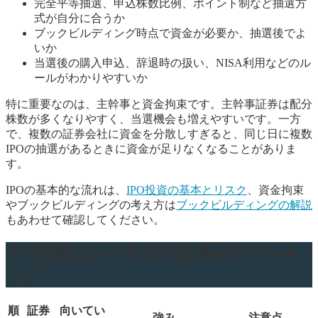
完全平等抽選、申込株数比例、ポイント制など抽選方
式が自分に合うか
ブックビルディング時点で資金が必要か、抽選後でよ
いか
当選後の購入申込、辞退時の扱い、NISA利用などのル
ールがわかりやすいか
特に重要なのは、主幹事と資金拘束です。主幹事証券は配分
株数が多くなりやすく、当選機会も増えやすいです。一方
で、複数の証券会社に資金を分散しすぎると、同じ日に複数
IPOの抽選があるときに資金が足りなくなることがありま
す。
IPOの基本的な流れは、
IPO投資の基本とリスク
、資金拘束
やブックビルディングの考え方は
ブックビルディングの解説
もあわせて確認してください。
IPO投資におすすめの証券会社ランキ
ング
順
証券
向いてい
強み
注意点