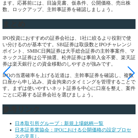
ます。応募前には、目論見書、仮条件、公開価格、売出株
数、ロックアップ、主幹事証券を確認しましょう。
まとめ
IPO投資におすすめの証券会社は、1社に絞るより役割で使
い分けるのが基本です。SBI証券は取扱数とIPOチャレンジ
ポイント、SMBC日興証券は大手総合証券の主幹事案件、マ
ネックス証券は公平抽選、松井証券は事前入金不要、楽天証
券は楽天銀行との資金移動のしやすさが強みです。
IPOの当選確率を上げる近道は、主幹事証券を確認し、複数
口座から申し込み、資金拘束のタイミングを管理することで
す。まずは使いやすいネット証券を中心に口座を整え、案件
ごとに応募する証券会社を選びましょう。
参考リンク
日本取引所グループ：新規上場銘柄一覧
日本証券業協会：IPOにおける公開価格の設定プロセ
スの見直し