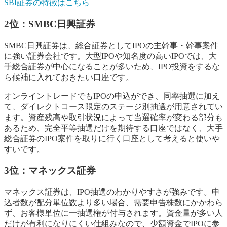
SBI証券の特徴はこちら
2位：SMBC日興証券
SMBC日興証券は、総合証券としてIPOの主幹事・幹事案件
に強い証券会社です。大型IPOや知名度の高いIPOでは、大
手総合証券が中心になることが多いため、IPO投資をするな
ら候補に入れておきたい口座です。
オンライントレードでもIPOの申込ができ、同率抽選に加え
て、ダイレクトコース限定のステージ別抽選が用意されてい
ます。資産残高や取引状況によって当選確率が変わる部分も
あるため、完全平等抽選だけを期待する口座ではなく、大手
総合証券のIPO案件を取りに行く口座として考えると使いや
すいです。
3位：マネックス証券
マネックス証券は、IPO抽選のわかりやすさが強みです。申
込者数が配分単位数より多い場合、需要申告株数にかかわら
ず、お客様単位に一抽選権が付与されます。資金量が多い人
だけが有利になりにくい仕組みなので、少額資金でIPOに参