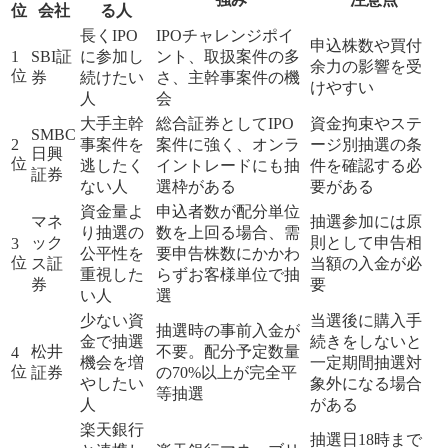
位
会社
る人
長くIPO
IPOチャレンジポイ
申込株数や買付
1
SBI証
に参加し
ント、取扱案件の多
余力の影響を受
位
券
続けたい
さ、主幹事案件の機
けやすい
人
会
大手主幹
総合証券としてIPO
資金拘束やステ
SMBC
2
事案件を
案件に強く、オンラ
ージ別抽選の条
日興
位
逃したく
イントレードにも抽
件を確認する必
証券
ない人
選枠がある
要がある
資金量よ
申込者数が配分単位
マネ
抽選参加には原
り抽選の
数を上回る場合、需
ック
則として申告相
3
公平性を
要申告株数にかかわ
位
ス証
当額の入金が必
重視した
らずお客様単位で抽
券
要
い人
選
少ない資
当選後に購入手
抽選時の事前入金が
金で抽選
続きをしないと
松井
不要。配分予定数量
4
機会を増
一定期間抽選対
位
証券
の70%以上が完全平
やしたい
象外になる場合
等抽選
人
がある
楽天銀行
抽選日18時まで