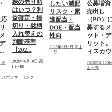
株の売り時
・
公募増資
したい減配
はいつ？利
売出し
リスク・累
益確定・損
に応
（PO）
進配当・
切り・銘柄
リ
募するメ
DOE・配当
入れ替えの
メ
ット・デ
性向
判断基準
デ
リット。
2026年6月6日
高山
【202...
.
ィスカウ.
一郎
2026年6月10日
高
日
高
2026年6月20
山一郎
山一郎
スポンサーリンク