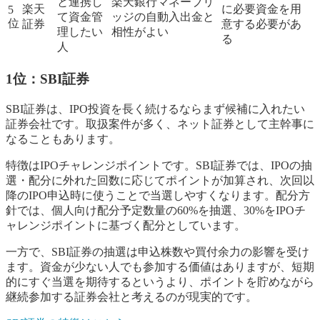
と連携し
楽天銀行マネーブリ
楽天
に必要資金を用
5
て資金管
ッジの自動入出金と
位
証券
意する必要があ
理したい
相性がよい
る
人
1位：SBI証券
SBI証券は、IPO投資を長く続けるならまず候補に入れたい
証券会社です。取扱案件が多く、ネット証券として主幹事に
なることもあります。
特徴はIPOチャレンジポイントです。SBI証券では、IPOの抽
選・配分に外れた回数に応じてポイントが加算され、次回以
降のIPO申込時に使うことで当選しやすくなります。配分方
針では、個人向け配分予定数量の60%を抽選、30%をIPOチ
ャレンジポイントに基づく配分としています。
一方で、SBI証券の抽選は申込株数や買付余力の影響を受け
ます。資金が少ない人でも参加する価値はありますが、短期
的にすぐ当選を期待するというより、ポイントを貯めながら
継続参加する証券会社と考えるのが現実的です。