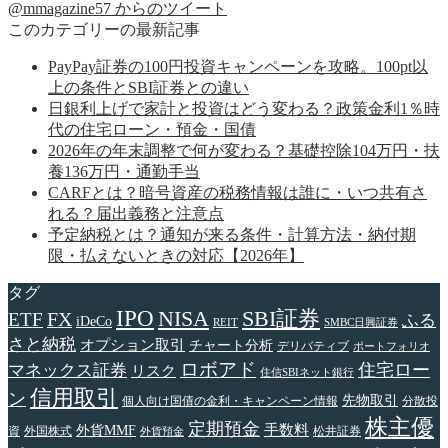
@mmagazine57 からのツイート
このカテゴリーの最新記事
PayPay証券の100円投資キャンペーンを攻略。100pt以
上の条件とSBI証券との違い
日銀利上げで家計と投資はどう変わる？政策金利1％時
代の住宅ローン・預金・国債
2026年の年末調整で何が変わる？基礎控除104万円・扶
養136万円・通勤手当
CARFとは？暗号資産の税務情報は誰に・いつ共有さ
れる？届出義務と注意点
予定納税とは？通知が来る条件・計算方法・納付期
限・払えないときの対応【2026年】
タグ
IPO
NISA
SBI証券
FX
ETF
ふる
iDeCo
REIT
SMBC日興証券
さと納税
オプション取引
チャート分析
デリバティブ
ポートフォリオ
ロボアド
住宅ロー
マネックス証券
リスク
住信SBIネット銀行
信用取引
ン
先物取引
個人向け国債の金利・キャンペーン情報
分散投
株主優
定期預金
手数料
外貨MMF
資
外国株式
松井証券
外貨預金