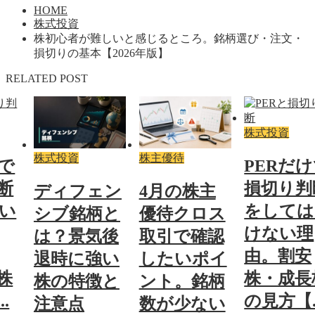
HOME
株式投資
株初心者が難しいと感じるところ。銘柄選び・注文・
損切りの基本【2026年版】
RELATED POST
株式投資
株式投資
株主優待
けで
PERだ
断
損切り判
ディフェン
4月の株主
い
をしては
シブ銘柄と
優待クロス
けない理
は？景気後
取引で確認
由。割安
退時に強い
したいポイ
株
株・成長
株の特徴と
ント。銘柄
.
の見方【..
注意点
数が少ない