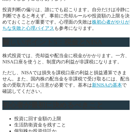
投資判断の偏りは、誰にでも起こります。自分だけは冷静に
判断できると考えず、事前に売却ルールや投資額の上限を決
めておくことが重要です。心理面の失敗は
株初心者がやりが
ちな失敗と心理バイアス
も参考になります。
難しいポイント5：税金とNISA
株式投資では、売却益や配当金に税金がかかります。一方、
NISA口座を使うと、制度内の利益が非課税になります。
ただし、NISAでは損失を課税口座の利益と損益通算できま
せん。また、国内株の配当金を非課税で受け取るには、配当
金の受取方式にも注意が必要です。基本は
新NISAの基本
で
確認してください。
初心者が最初に決めるべきこと
投資に回す金額の上限
生活防衛資金を残すこと
個別株か投資信託か