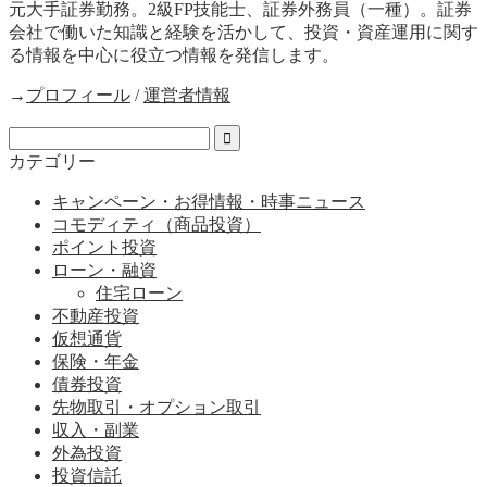
元大手証券勤務。2級FP技能士、証券外務員（一種）。証券
会社で働いた知識と経験を活かして、投資・資産運用に関す
る情報を中心に役立つ情報を発信します。
→
プロフィール
/
運営者情報
カテゴリー
キャンペーン・お得情報・時事ニュース
コモディティ（商品投資）
ポイント投資
ローン・融資
住宅ローン
不動産投資
仮想通貨
保険・年金
債券投資
先物取引・オプション取引
収入・副業
外為投資
投資信託