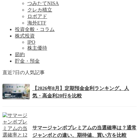
つみたてNISA
クレカ積立
ロボアド
海外ETF
投資全般・コラム
株式投資
IPO
株主優待
節約
貯金・預金
直近7日の人気記事
【2026年8月】定期預金金利ランキング。人
気・高金利20行を比較
サマージャンボプレミアムの当選確率は？通常
ジャンボとの違い、期待値、買い方を比較