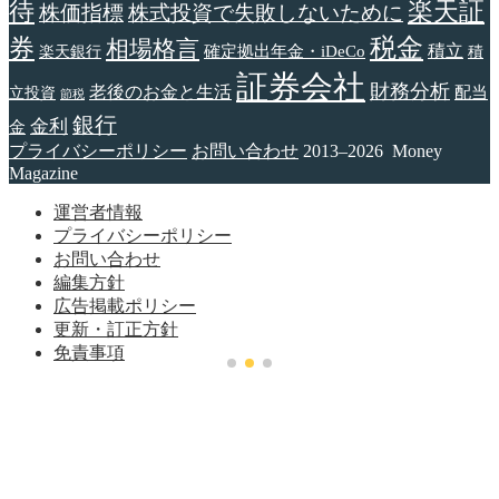
待
楽天証
株価指標
株式投資で失敗しないために
税金
券
相場格言
確定拠出年金・iDeCo
積立
楽天銀行
積
証券会社
財務分析
老後のお金と生活
配当
立投資
節税
銀行
金利
金
プライバシーポリシー
お問い合わせ
2013–2026 Money
Magazine
運営者情報
プライバシーポリシー
お問い合わせ
編集方針
広告掲載ポリシー
更新・訂正方針
免責事項