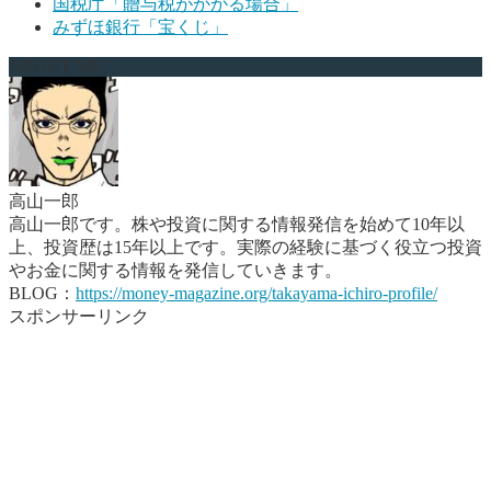
国税庁「贈与税がかかる場合」
みずほ銀行「宝くじ」
ABOUT ME
高山一郎
高山一郎です。株や投資に関する情報発信を始めて10年以
上、投資歴は15年以上です。実際の経験に基づく役立つ投資
やお金に関する情報を発信していきます。
BLOG：
https://money-magazine.org/takayama-ichiro-profile/
スポンサーリンク