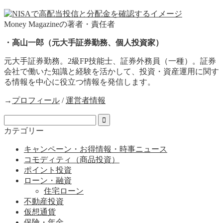
Money Magazineの著者・責任者
・高山一郎（元大手証券勤務、個人投資家）
元大手証券勤務。2級FP技能士、証券外務員（一種）。証券
会社で働いた知識と経験を活かして、投資・資産運用に関す
る情報を中心に役立つ情報を発信します。
→
プロフィール
/
運営者情報
カテゴリー
キャンペーン・お得情報・時事ニュース
コモディティ（商品投資）
ポイント投資
ローン・融資
住宅ローン
不動産投資
仮想通貨
保険・年金