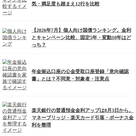
気・満足度も踏まえ12行を比較
【2026年7月】個人向け国債ランキング。金利
とキャンペーン比較、固定5年・変動10年はど
っち？
年金振込口座の公金受取口座登録「意向確認
書」とは？不同意・対象者・注意点
楽天銀行の普通預金金利アップは8月3日から。
マネーブリッジ・楽天カード引落・ボーナス金
利を整理