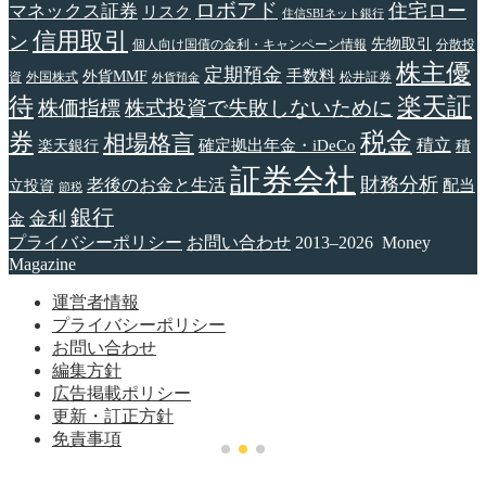
ロボアド
住宅ロー
マネックス証券
リスク
住信SBIネット銀行
信用取引
ン
先物取引
個人向け国債の金利・キャンペーン情報
分散投
株主優
定期預金
手数料
外貨MMF
資
外国株式
松井証券
外貨預金
待
楽天証
株価指標
株式投資で失敗しないために
税金
券
相場格言
確定拠出年金・iDeCo
積立
楽天銀行
積
証券会社
財務分析
老後のお金と生活
配当
立投資
節税
銀行
金利
金
プライバシーポリシー
お問い合わせ
2013–2026 Money
Magazine
運営者情報
プライバシーポリシー
お問い合わせ
編集方針
広告掲載ポリシー
更新・訂正方針
免責事項