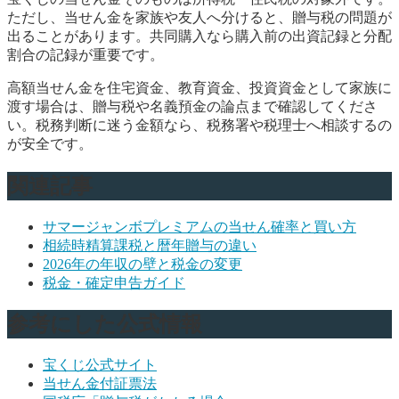
ただし、当せん金を家族や友人へ分けると、贈与税の問題が
出ることがあります。共同購入なら購入前の出資記録と分配
割合の記録が重要です。
高額当せん金を住宅資金、教育資金、投資資金として家族に
渡す場合は、贈与税や名義預金の論点まで確認してくださ
い。税務判断に迷う金額なら、税務署や税理士へ相談するの
が安全です。
関連記事
サマージャンボプレミアムの当せん確率と買い方
相続時精算課税と暦年贈与の違い
2026年の年収の壁と税金の変更
税金・確定申告ガイド
参考にした公式情報
宝くじ公式サイト
当せん金付証票法