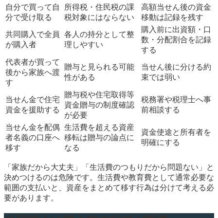
自分で買って自
所得税・住民税の課
高額当せん後の資金
分で受け取る
税対象にはならない
移動は記録を残す
購入前に出資額・口
共同購入で全員
各人の持分として整
数・分配割合を記録
が購入者
理しやすい
する
代表者が買って
贈与と見られる可能
当せん後に分ける約
後から家族へ渡
性がある
束では弱い
す
贈与税や住宅取得等
当せん金で住宅
税務署や税理士へ事
資金贈与の制度確認
資金を援助する
前相談する
が必要
当せん金を配偶
生活費を超える資産
資金使途と所有者を
者名義の口座へ
移転は贈与の論点に
明確にする
移す
なる
「家族だから大丈夫」「生活費のつもりだから問題ない」と
決めつけるのは危険です。生活費や教育費として通常必要な
範囲の支払いと、資産をまとめて移す行為は分けて考える必
要があります。