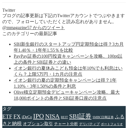
Twitter
ブログの記事更新は下記のTwitterアカウントでつぶやきます
ので、フォローしていただくと読み忘れがありません。
@mmagazine57 からのツイート
このカテゴリーの最新記事
SBI新生銀行のスタートアップ円定期預金は得？3カ月
年1.40％・1年年1.55％を比較
PayPay証券の100円投資キャンペーンを攻略。100pt以
上の条件とSBI証券との違い
イオン銀行の夏休みこども預金は年10%でも利息はい
くら？上限5万円・1カ月の注意点
イオン銀行の夏の定期預金キャンペーンは得？1年
1.10%・3年1.50%の条件と利息
Olive積立定期預金デビューキャンペーン攻略。最大
18,000ポイントの条件とSBI証券口座の注意点
タグ
IPO
NISA
SBI証券
FX
ETF
ふる
iDeCo
REIT
SMBC日興証券
さと納税
オプション取引
チャート分析
デリバティブ
ポートフォリオ