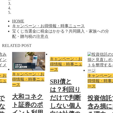
HOME
キャンペーン・お得情報・時事ニュース
宝くじ当選金に税金はかかる？共同購入・家族への分
配・贈与税の注意点
RELATED POST
キャンペーン・お
得情報・時事ニュ
ース
キャンペーン・お
・お
キャンペーン
得情報・時事ニュ
SBI債と
ニュ
得情報・時事
ース
ース
は？利回り
大和コネク
だけで判断
で
投資信託
ト証券のポ
しない個人
な
含み損に
イント利用