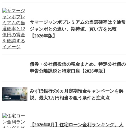
サマージャンボプレミアムの当選確率は？通常
ジャンボとの違い、期待値、買い方を比較
【2026年版】
債券・公社債投信の税金まとめ。特定公社債の
申告分離課税と特定口座【2026年版】
みずほ銀行の6ヵ月定期預金キャンペーンを解
説。最大3万円相当を狙う条件と注意点
【2026年8月】住宅ローン金利ランキング。人