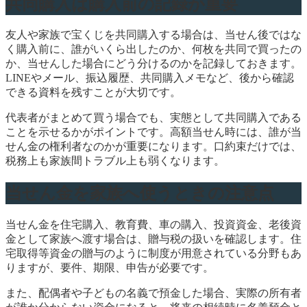
共同購入は購入前の記録が重要
友人や家族で宝くじを共同購入する場合は、当せん後ではな
く購入前に、誰がいくら出したのか、何枚を共同で買ったの
か、当せんした場合にどう分けるのかを記録しておきます。
LINEやメール、振込履歴、共同購入メモなど、後から確認
できる資料を残すことが大切です。
代表者がまとめて買う場合でも、実態として共同購入である
ことを示せるかがポイントです。高額当せん時には、誰が当
せん金の権利者なのかが重要になります。口約束だけでは、
税務上も家族間トラブル上も弱くなります。
当せん金を家族へ使うときの注意点
当せん金を住宅購入、教育費、車の購入、投資資金、老後資
金として家族へ渡す場合は、贈与税の扱いを確認します。住
宅取得等資金の贈与のように制度が用意されている分野もあ
りますが、要件、期限、申告が必要です。
また、配偶者や子どもの名義で預金した場合、実際の所有者