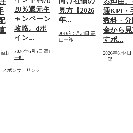
向け社債の
共
る理由。
20％還元キ
見方【2026
手
通KPI・
ャンペーン
年...
配
数料・分
攻略。dポ
直
金から見
2016年5月24日
高
イン...
すポ...
山一郎
2026年6月5日
高山
高山
2026年6月4日
一郎
一郎
スポンサーリンク