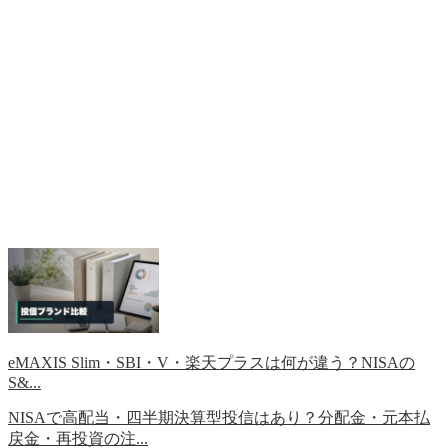
eMAXIS Slim・SBI・V・楽天プラスは何が違う？NISAの
S&...
NISAで高配当・四半期決算型投信はあり？分配金・元本払
戻金・再投資の注...