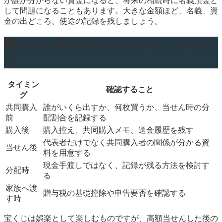
が誰か分からない資金になると、将来の相続時に名義預金と
して問題になることもあります。大きな金額ほど、名義、資
金の出どころ、使途の記録を残しましょう。
購入から受け取りまでのチェックリス
ト
タイミン
確認すること
グ
共同購入
誰がいくら出すか、何枚買うか、当せん時の分
前
配割合を記録する
購入後
購入控え、共同購入メモ、送金履歴を残す
代表者だけでなく共同購入者の関係が分かる資
当せん後
料を用意する
現金手渡しではなく、記録が残る方法を検討す
分配時
る
家族へ渡
贈与税の基礎控除や申告要否を確認する
す時
宝くじは娯楽として楽しむものですが、高額当せんした後の