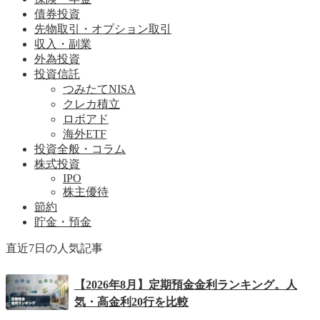
債券投資
先物取引・オプション取引
収入・副業
外為投資
投資信託
つみたてNISA
クレカ積立
ロボアド
海外ETF
投資全般・コラム
株式投資
IPO
株主優待
節約
貯金・預金
直近7日の人気記事
【2026年8月】定期預金金利ランキング。人
気・高金利20行を比較