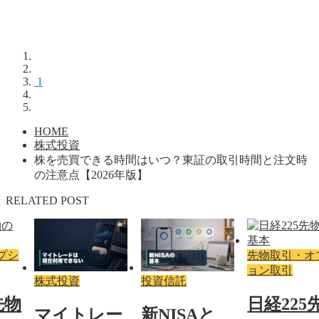
1
HOME
株式投資
株を売買できる時間はいつ？東証の取引時間と注文時
の注意点【2026年版】
RELATED POST
プシ
先物取引・オ
ョン取引
株式投資
投資信託
先物
日経225
マイトレー
新NISAと