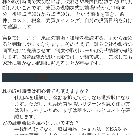
株の取引時間で大切なのは、便利さや表面的な数字だけで判
断しないことです。東証の現物株式は前場9時から11時30
分、後場12時30分から15時30分。 という前提を置き、条
件、コスト、税金、売買タイミング、自分の投資目的を分け
て確認します。
実務では、まず「東証の前場・後場を確認する。」から始め
ると判断しやすくなります。そのうえで、証券会社や銀行の
画面だけで完結させず、制度や取引ルールは公式情報で確認
します。投資経験が浅い段階では、少額で試し、失敗しても
家計に響かない範囲に抑えることが重要です。
よくある質問
株の取引時間は初心者でも使えますか？
仕組みを理解し、金額を抑えて使うなら選択肢になり
ます。ただし、短期売買や高いリターンを急ぐ使い方
は失敗しやすいため、まずは基本ルールとコストを確
認します。
どの証券会社を選べばよいですか？
手数料だけでなく、取扱商品、注文方法、NISA対応、