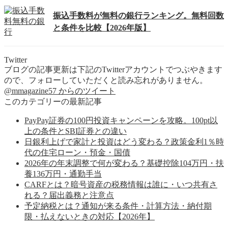
振込手数料が無料の銀行ランキング。無料回数
と条件を比較【2026年版】
Twitter
ブログの記事更新は下記のTwitterアカウントでつぶやきます
ので、フォローしていただくと読み忘れがありません。
@mmagazine57 からのツイート
このカテゴリーの最新記事
PayPay証券の100円投資キャンペーンを攻略。100pt以
上の条件とSBI証券との違い
日銀利上げで家計と投資はどう変わる？政策金利1％時
代の住宅ローン・預金・国債
2026年の年末調整で何が変わる？基礎控除104万円・扶
養136万円・通勤手当
CARFとは？暗号資産の税務情報は誰に・いつ共有さ
れる？届出義務と注意点
予定納税とは？通知が来る条件・計算方法・納付期
限・払えないときの対応【2026年】