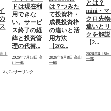
とは？
ドは現在利
は？つみた
マイ
mini・
用できな
て投資枠・
の
クロ先物
い。サービ
成長投資枠
ス
違いとリ
ス終了の経
の違いと活
クを解説
緯と投資管
用方法
【2...
理の代替...
【202...
高山
2026年6月8日
2026年7月13日
高
2026年6月8日
高山
一郎
山一郎
一郎
スポンサーリンク