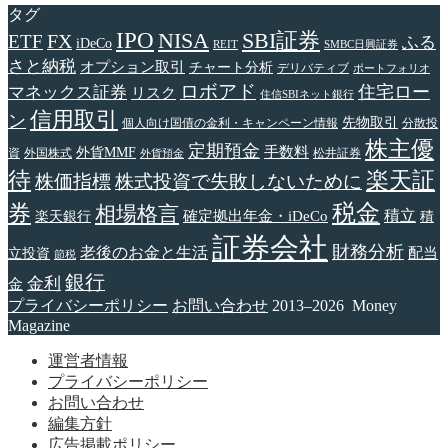
タグ
IPO
NISA
SBI証券
FX
ETF
ふる
iDeCo
REIT
SMBC日興証券
さと納税
オプション取引
チャート分析
デリバティブ
ポートフォリオ
ロボアド
住宅ロー
マネックス証券
リスク
住信SBIネット銀行
信用取引
ン
先物取引
個人向け国債の金利・キャンペーン情報
分散投
株主優
定期預金
手数料
外貨MMF
資
外国株式
松井証券
外貨預金
待
楽天証
株価指標
株式投資で失敗しないために
税金
券
相場格言
確定拠出年金・iDeCo
積立
楽天銀行
積
証券会社
財務分析
老後のお金と生活
配当
立投資
節税
銀行
金利
金
プライバシーポリシー
お問い合わせ
2013–2026 Money
Magazine
運営者情報
プライバシーポリシー
お問い合わせ
編集方針
広告掲載ポリシー