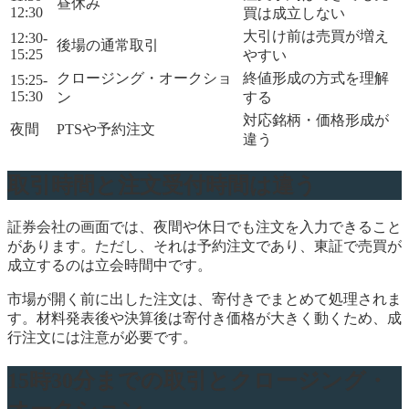
昼休み
12:30
買は成立しない
大引け前は売買が増え
12:30-
後場の通常取引
15:25
やすい
クロージング・オークショ
終値形成の方式を理解
15:25-
15:30
ン
する
対応銘柄・価格形成が
夜間
PTSや予約注文
違う
取引時間と注文受付時間は違う
証券会社の画面では、夜間や休日でも注文を入力できること
があります。ただし、それは予約注文であり、東証で売買が
成立するのは立会時間中です。
市場が開く前に出した注文は、寄付きでまとめて処理されま
す。材料発表後や決算後は寄付き価格が大きく動くため、成
行注文には注意が必要です。
15時30分までの取引とクロージング・