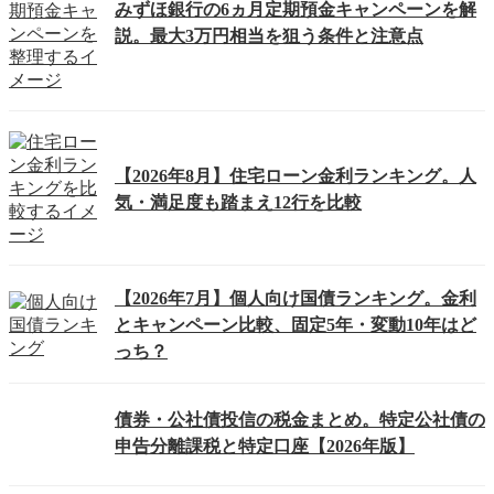
みずほ銀行の6ヵ月定期預金キャンペーンを解
説。最大3万円相当を狙う条件と注意点
【2026年8月】住宅ローン金利ランキング。人
気・満足度も踏まえ12行を比較
【2026年7月】個人向け国債ランキング。金利
とキャンペーン比較、固定5年・変動10年はど
っち？
債券・公社債投信の税金まとめ。特定公社債の
申告分離課税と特定口座【2026年版】