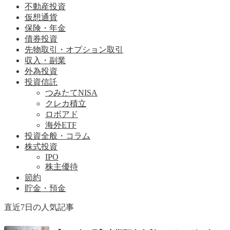
不動産投資
仮想通貨
保険・年金
債券投資
先物取引・オプション取引
収入・副業
外為投資
投資信託
つみたてNISA
クレカ積立
ロボアド
海外ETF
投資全般・コラム
株式投資
IPO
株主優待
節約
貯金・預金
直近7日の人気記事