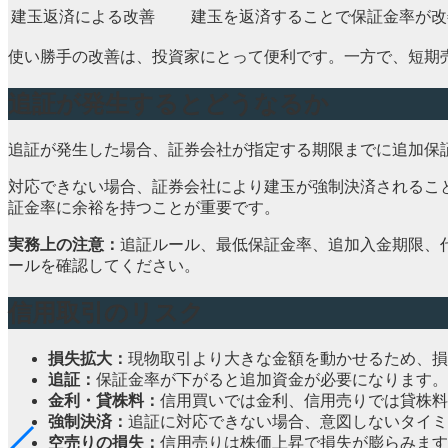
建玉返済による改善
建玉を返済することで保証金率が改
使い勝手の改善は、投資家にとって便利です。一方で、短期
追証が発生するとどうなるか
追証が発生した場合、証券会社が指定する期限までに追加保
対応できない場合、証券会社により建玉が強制決済されるこ
証金率に余裕を持つことが重要です。
実務上の注意：
追証ルール、最低保証金率、追加入金期限、
ールを確認してください。
信用取引のリスク
損失拡大：
現物取引より大きな金額を動かせるため、損
追証：
保証金率が下がると追加資金が必要になります。
金利・貸株料：
信用買いでは金利、信用売りでは貸株料
強制決済：
追証に対応できない場合、意図しないタイミ
空売りの損失：
信用売りは株価上昇で損失が膨らみます