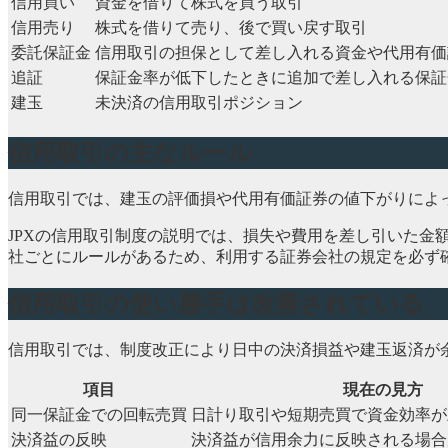
信用買い
資金を借りて株式を買う取引
信用売り
株式を借りて売り、後で買い戻す取引
委託保証金
信用取引の担保として差し入れる資金や代用有価
追証
保証金率が低下したときに追加で差し入れる保証
建玉
未決済の信用取引ポジション
信用取引の主なルール
信用取引では、建玉の評価損や代用有価証券の値下がりによ
JPXの信用取引制度の説明では、損失や費用を差し引いた金
社ごとにルールがあるため、利用する証券会社の規定を必ず
信用取引の使い勝手は改善されている
信用取引では、制度改正により日中の決済損益や建玉返済が
項目
現在の見方
同一保証金での回転売買
日計り取引や短期売買で資金効率が
決済益の反映
決済益が信用余力に反映される場合