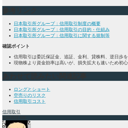
参考リンク
日本取引所グループ：信用取引制度の概要
日本取引所グループ：信用取引の目的・仕組み
日本取引所グループ：信用取引に関する規制等
確認ポイント
信用取引は委託保証金、追証、金利、貸株料、逆日歩を
現物株より資金効率は高いが、損失拡大も速いため初心
あわせて読みたい関連記事
ロングとショート
空売りのリスク
信用取引コスト
信用取引
ABOUT ME