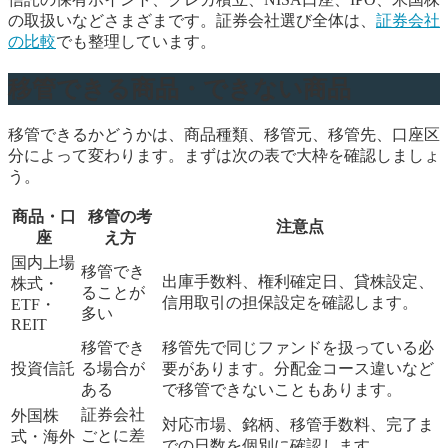
の取扱いなどさまざまです。証券会社選び全体は、
証券会社
の比較
でも整理しています。
移管できる商品・できない商品
移管できるかどうかは、商品種類、移管元、移管先、口座区
分によって変わります。まずは次の表で大枠を確認しましょ
う。
商品・口
移管の考
注意点
座
え方
国内上場
移管でき
出庫手数料、権利確定日、貸株設定、
株式・
ることが
信用取引の担保設定を確認します。
ETF・
多い
REIT
移管でき
移管先で同じファンドを扱っている必
投資信託
る場合が
要があります。分配金コース違いなど
ある
で移管できないこともあります。
証券会社
外国株
対応市場、銘柄、移管手数料、完了ま
ごとに差
式・海外
での日数を個別に確認します。