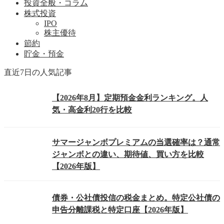
投資全般・コラム
株式投資
IPO
株主優待
節約
貯金・預金
直近7日の人気記事
【2026年8月】定期預金金利ランキング。人
気・高金利20行を比較
サマージャンボプレミアムの当選確率は？通常
ジャンボとの違い、期待値、買い方を比較
【2026年版】
債券・公社債投信の税金まとめ。特定公社債の
申告分離課税と特定口座【2026年版】