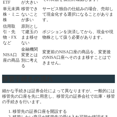
ETF
が大きい
単元未満
移管でき
サービス独自の仕組みの場合、売却し
株・ミニ
ないこと
て現金化する選択になることがありま
株
が多い
す。
信用取
原則とし
引・先
て建玉の
ポジションを決済してから、現金や現
物・FX
まま移せ
物株として扱う必要があります。
など
ない
金融機関
変更前のNISA口座の商品を、変更後
NISA口
変更とは
のNISA口座へそのまま移すことはで
座の商品
別に考え
きません。
る
移管手続きの流れ
細かな手続きは証券会社によって異なりますが、一般的には
移管先の口座を先に用意し、移管元の証券会社で出庫・移管
の手続きを行います。
移管先の証券口座を開設する
移管したい商品が移管先で受け入れ可能か確認する