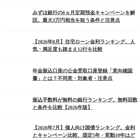
みずほ銀行の6ヵ月定期預金キャンペーンを解
説。最大3万円相当を狙う条件と注意点
【2026年8月】住宅ローン金利ランキング。人
気・満足度も踏まえ12行を比較
年金振込口座の公金受取口座登録「意向確認
書」とは？不同意・対象者・注意点
振込手数料が無料の銀行ランキング。無料回数
と条件を比較【2026年版】
【2026年7月】個人向け国債ランキング。金利
とキャンペーン比較、固定5年・変動10年はど