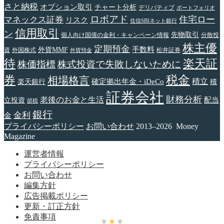
さと納税
オプション取引
チャート分析
デリバティブ
ポートフォリオ
ロボアド
住宅ロー
マネックス証券
リスク
住信SBIネット銀行
信用取引
ン
先物取引
個人向け国債の金利・キャンペーン情報
分散投
株主優
定期預金
手数料
外貨MMF
資
外国株式
松井証券
外貨預金
待
楽天証
株価指標
株式投資で失敗しないために
税金
券
相場格言
確定拠出年金・iDeCo
積立
楽天銀行
積
証券会社
財務分析
老後のお金と生活
配当
立投資
節税
銀行
金利
金
プライバシーポリシー
お問い合わせ
2013–2026 Money
Magazine
運営者情報
プライバシーポリシー
お問い合わせ
編集方針
広告掲載ポリシー
更新・訂正方針
免責事項