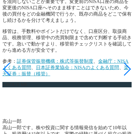
を混同しないことが重要です。変更前のNISA口座の商品を
変更後のNISA口座へそのまま移すことはできないため、今
後の買付をどの金融機関で行うか、既存の商品をどこで保有
し続けるかを分けて考えましょう。
移管は、手数料やポイントだけでなく、口座区分、取扱商
品、税務管理、移管中の売買制限まで含めて判断する手続き
です。急いで動かすより、移管前チェックリストを確認して
から進める方が安全です。
参考：
証券保管振替機構：株式等振替制度
、
金融庁：NISA
よくある質問
、
日本証券業協会：NISAのよくある質問
、
楽
天証券：振替（移管）
ABOUT ME
高山一郎
高山一郎です。株や投資に関する情報発信を始めて10年以
上、投資歴は15年以上です。実際の経験に基づく役立つ投資