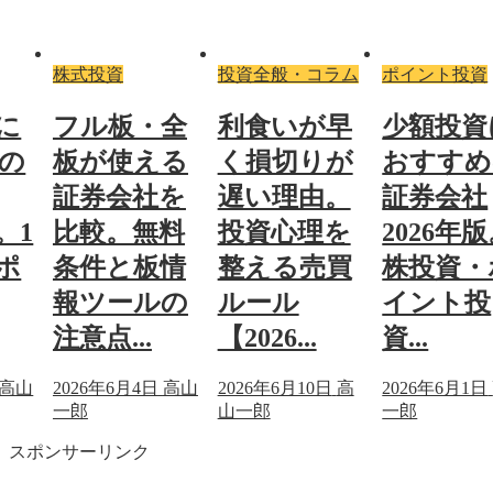
株式投資
投資全般・コラム
ポイント投資
に
フル板・全
利食いが早
少額投資
の
板が使える
く損切りが
おすすめ
証券会社を
遅い理由。
証券会社
。1
比較。無料
投資心理を
2026年版
ポ
条件と板情
整える売買
株投資・
報ツールの
ルール
イント投
注意点...
【2026...
資...
高山
2026年6月4日
高山
2026年6月10日
高
2026年6月1日
一郎
山一郎
一郎
スポンサーリンク