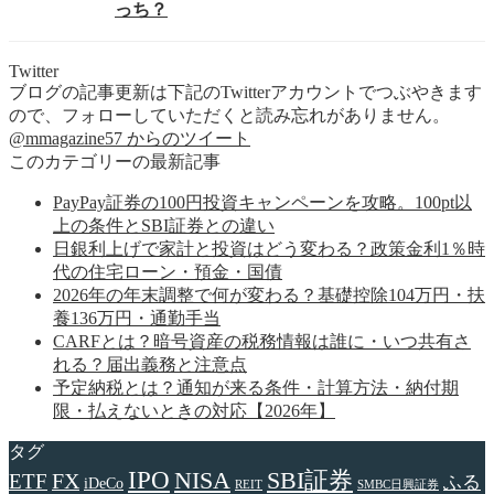
っち？
Twitter
ブログの記事更新は下記のTwitterアカウントでつぶやきます
ので、フォローしていただくと読み忘れがありません。
@mmagazine57 からのツイート
このカテゴリーの最新記事
PayPay証券の100円投資キャンペーンを攻略。100pt以
上の条件とSBI証券との違い
日銀利上げで家計と投資はどう変わる？政策金利1％時
代の住宅ローン・預金・国債
2026年の年末調整で何が変わる？基礎控除104万円・扶
養136万円・通勤手当
CARFとは？暗号資産の税務情報は誰に・いつ共有さ
れる？届出義務と注意点
予定納税とは？通知が来る条件・計算方法・納付期
限・払えないときの対応【2026年】
タグ
IPO
NISA
SBI証券
FX
ETF
ふる
iDeCo
REIT
SMBC日興証券