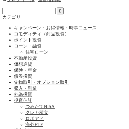
カテゴリー
キャンペーン・お得情報・時事ニュース
コモディティ（商品投資）
ポイント投資
ローン・融資
住宅ローン
不動産投資
仮想通貨
保険・年金
債券投資
先物取引・オプション取引
収入・副業
外為投資
投資信託
つみたてNISA
クレカ積立
ロボアド
海外ETF