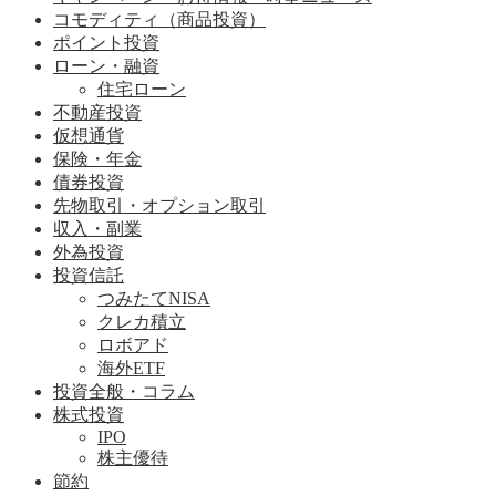
コモディティ（商品投資）
ポイント投資
ローン・融資
住宅ローン
不動産投資
仮想通貨
保険・年金
債券投資
先物取引・オプション取引
収入・副業
外為投資
投資信託
つみたてNISA
クレカ積立
ロボアド
海外ETF
投資全般・コラム
株式投資
IPO
株主優待
節約