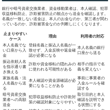
銀行や暗号資産交換業者、資金移動業者は、本人確認、犯罪
収益移転防止、詐欺被害防止の観点から送金を確認します。
名義が一致しない送金は、本人のお金なのか、第三者が関わ
っているのか、詐欺被害金なのか判断しにくくなります。
止まりやすい
理由
利用者の対応
ケース
本人名義でな
登録名義と振込人名義が一
本人名義の銀行
い口座から入
致せず、入金反映や返金確
口座から送る
金
認が必要になる
振込依頼人名
詐欺や資金移転の隠れみの
相手の指示で名
を指示通り書
に使われる可能性がある
義を変えない
き換える
家族名義・法
事前に事業者の
本人確認や資金源確認が必
人名義から送
入金ルールを確
要になることがある
る
認する
暗号資産交換
取引目的と本人
犯罪収益移転防止や詐欺対
業者への高額
確認を説明でき
策の確認対象になりやすい
送金
る状態にする