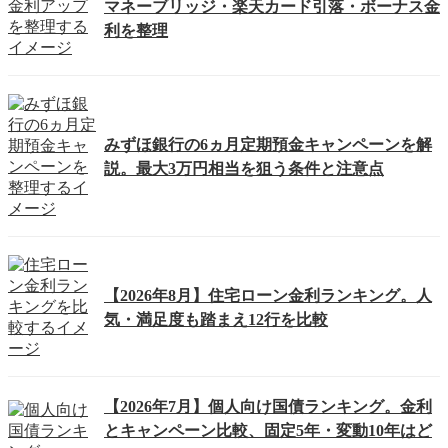
マネーブリッジ・楽天カード引落・ボーナス金
利を整理
みずほ銀行の6ヵ月定期預金キャンペーンを解
説。最大3万円相当を狙う条件と注意点
【2026年8月】住宅ローン金利ランキング。人
気・満足度も踏まえ12行を比較
【2026年7月】個人向け国債ランキング。金利
とキャンペーン比較、固定5年・変動10年はど