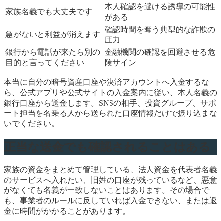
本人確認を避ける誘導の可能性
家族名義でも大丈夫です
がある
確認時間を奪う典型的な詐欺の
急がないと利益が消えます
圧力
銀行から電話が来たら別の
金融機関の確認を回避させる危
目的と言ってください
険サイン
本当に自分の暗号資産口座や決済アカウントへ入金するな
ら、公式アプリや公式サイトの入金案内に従い、本人名義の
銀行口座から送金します。SNSの相手、投資グループ、サポ
ート担当を名乗る人から送られた口座情報だけで振り込まな
いでください。
正当な送金でも確認されることはある
家族の資金をまとめて管理している、法人資金を代表者名義
のサービスへ入れたい、旧姓の口座が残っているなど、悪意
がなくても名義が一致しないことはあります。その場合で
も、事業者のルールに反していれば入金できない、または返
金に時間がかかることがあります。