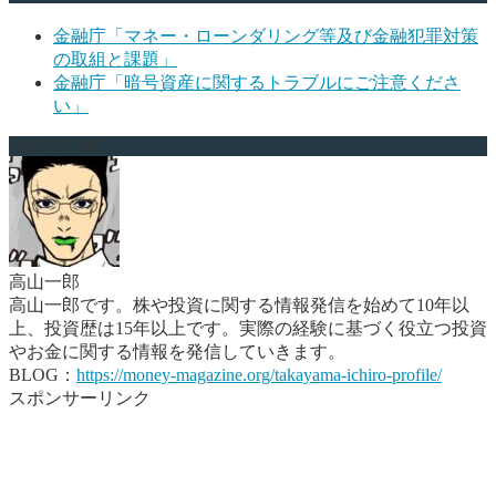
金融庁「マネー・ローンダリング等及び金融犯罪対策
の取組と課題」
金融庁「暗号資産に関するトラブルにご注意くださ
い」
ABOUT ME
高山一郎
高山一郎です。株や投資に関する情報発信を始めて10年以
上、投資歴は15年以上です。実際の経験に基づく役立つ投資
やお金に関する情報を発信していきます。
BLOG：
https://money-magazine.org/takayama-ichiro-profile/
スポンサーリンク