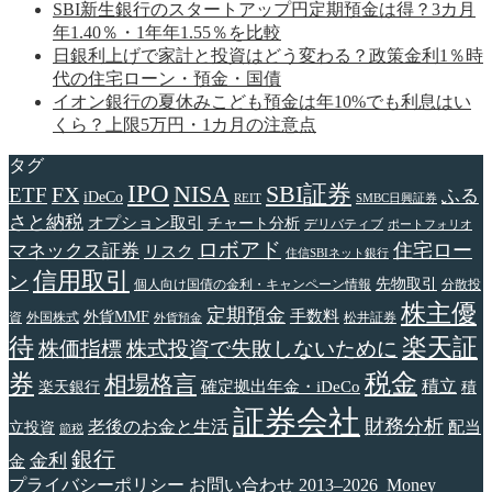
SBI新生銀行のスタートアップ円定期預金は得？3カ月
年1.40％・1年年1.55％を比較
日銀利上げで家計と投資はどう変わる？政策金利1％時
代の住宅ローン・預金・国債
イオン銀行の夏休みこども預金は年10%でも利息はい
くら？上限5万円・1カ月の注意点
タグ
IPO
NISA
SBI証券
FX
ETF
ふる
iDeCo
REIT
SMBC日興証券
さと納税
オプション取引
チャート分析
デリバティブ
ポートフォリオ
ロボアド
住宅ロー
マネックス証券
リスク
住信SBIネット銀行
信用取引
ン
先物取引
個人向け国債の金利・キャンペーン情報
分散投
株主優
定期預金
手数料
外貨MMF
資
外国株式
松井証券
外貨預金
待
楽天証
株価指標
株式投資で失敗しないために
税金
券
相場格言
確定拠出年金・iDeCo
積立
楽天銀行
積
証券会社
財務分析
老後のお金と生活
配当
立投資
節税
銀行
金利
金
プライバシーポリシー
お問い合わせ
2013–2026 Money