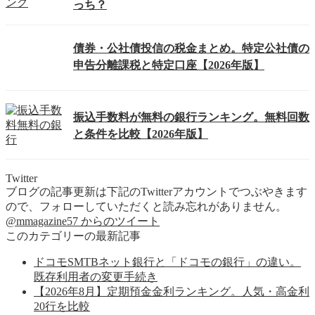
っち？
債券・公社債投信の税金まとめ。特定公社債の
申告分離課税と特定口座【2026年版】
振込手数料が無料の銀行ランキング。無料回数
と条件を比較【2026年版】
Twitter
ブログの記事更新は下記のTwitterアカウントでつぶやきます
ので、フォローしていただくと読み忘れがありません。
@mmagazine57 からのツイート
このカテゴリーの最新記事
ドコモSMTBネット銀行と「ドコモの銀行」の違い。
既存利用者の変更手続き
【2026年8月】定期預金金利ランキング。人気・高金利
20行を比較