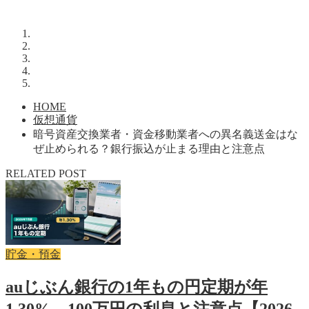
HOME
仮想通貨
暗号資産交換業者・資金移動業者への異名義送金はな
ぜ止められる？銀行振込が止まる理由と注意点
RELATED POST
貯金・預金
auじぶん銀行の1年もの円定期が年
1.30%。100万円の利息と注意点【2026