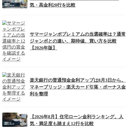
気・高金利20行を比較
サマージャンボプレミアムの当選確率は？通常
ジャンボとの違い、期待値、買い方を比較
【2026年版】
楽天銀行の普通預金金利アップは8月3日から。
マネーブリッジ・楽天カード引落・ボーナス金
利を整理
【2026年8月】住宅ローン金利ランキング。人
気・満足度も踏まえ12行を比較