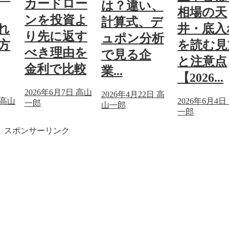
カードロー
は？違い、
相場の天
ンを投資よ
計算式、デ
れ
井・底入
り先に返す
ュポン分析
方
を読む見
べき理由を
で見る企
と注意点
金利で比較
業...
【2026...
2026年6月7日
高山
2026年4月22日
高
高山
2026年6月4日
一郎
山一郎
一郎
スポンサーリンク