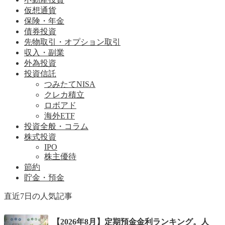
仮想通貨
保険・年金
債券投資
先物取引・オプション取引
収入・副業
外為投資
投資信託
つみたてNISA
クレカ積立
ロボアド
海外ETF
投資全般・コラム
株式投資
IPO
株主優待
節約
貯金・預金
直近7日の人気記事
【2026年8月】定期預金金利ランキング。人