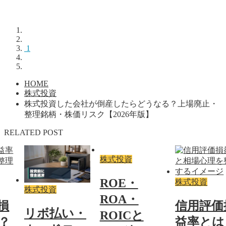
1
HOME
株式投資
株式投資した会社が倒産したらどうなる？上場廃止・
整理銘柄・株価リスク【2026年版】
RELATED POST
株式投資
ROE・
株式投資
株式投資
ROA・
損
信用評価
リボ払い・
ROICと
？
益率とは