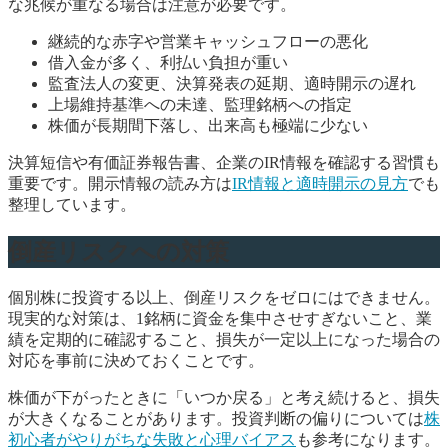
な兆候が重なる場合は注意が必要です。
継続的な赤字や営業キャッシュフローの悪化
借入金が多く、利払い負担が重い
監査法人の変更、決算発表の延期、適時開示の遅れ
上場維持基準への未達、監理銘柄への指定
株価が長期間下落し、出来高も極端に少ない
決算短信や有価証券報告書、企業のIR情報を確認する習慣も
重要です。開示情報の読み方は
IR情報と適時開示の見方
でも
整理しています。
倒産リスクへの対策
個別株に投資する以上、倒産リスクをゼロにはできません。
現実的な対策は、1銘柄に資金を集中させすぎないこと、業
績を定期的に確認すること、損失が一定以上になった場合の
対応を事前に決めておくことです。
株価が下がったときに「いつか戻る」と考え続けると、損失
が大きくなることがあります。投資判断の偏りについては
株
初心者がやりがちな失敗と心理バイアス
も参考になります。