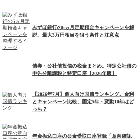
みずほ銀行の6ヵ月定期預金キャンペーンを解
説。最大3万円相当を狙う条件と注意点
債券・公社債投信の税金まとめ。特定公社債の
申告分離課税と特定口座【2026年版】
【2026年7月】個人向け国債ランキング。金利
とキャンペーン比較、固定5年・変動10年はど
っち？
年金振込口座の公金受取口座登録「意向確認