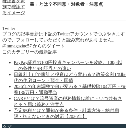
書」とは？不同意・対象者・注意点
Twitter
ブログの記事更新は下記のTwitterアカウントでつぶやきます
ので、フォローしていただくと読み忘れがありません。
@mmagazine57 からのツイート
このカテゴリーの最新記事
PayPay証券の100円投資キャンペーンを攻略。100pt以
上の条件とSBI証券との違い
日銀利上げで家計と投資はどう変わる？政策金利1％時
代の住宅ローン・預金・国債
2026年の年末調整で何が変わる？基礎控除104万円・扶
養136万円・通勤手当
CARFとは？暗号資産の税務情報は誰に・いつ共有さ
れる？届出義務と注意点
予定納税とは？通知が来る条件・計算方法・納付期
限・払えないときの対応【2026年】
タグ