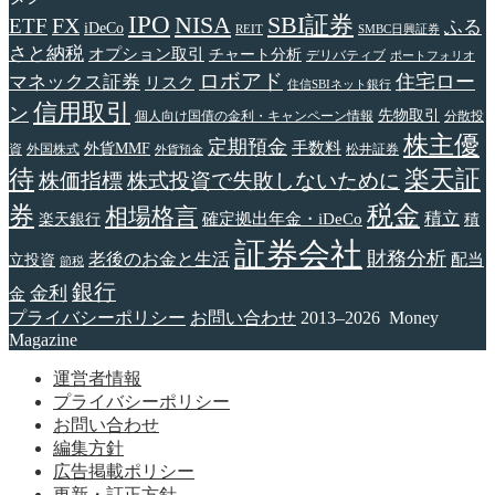
IPO
NISA
SBI証券
FX
ETF
ふる
iDeCo
REIT
SMBC日興証券
さと納税
オプション取引
チャート分析
デリバティブ
ポートフォリオ
ロボアド
住宅ロー
マネックス証券
リスク
住信SBIネット銀行
信用取引
ン
先物取引
個人向け国債の金利・キャンペーン情報
分散投
株主優
定期預金
手数料
外貨MMF
資
外国株式
松井証券
外貨預金
待
楽天証
株価指標
株式投資で失敗しないために
税金
券
相場格言
確定拠出年金・iDeCo
積立
楽天銀行
積
証券会社
財務分析
老後のお金と生活
配当
立投資
節税
銀行
金利
金
プライバシーポリシー
お問い合わせ
2013–2026 Money
Magazine
運営者情報
プライバシーポリシー
お問い合わせ
編集方針
広告掲載ポリシー
更新・訂正方針