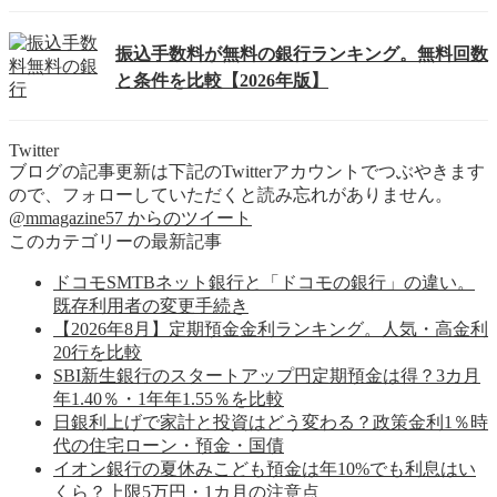
振込手数料が無料の銀行ランキング。無料回数
と条件を比較【2026年版】
Twitter
ブログの記事更新は下記のTwitterアカウントでつぶやきます
ので、フォローしていただくと読み忘れがありません。
@mmagazine57 からのツイート
このカテゴリーの最新記事
ドコモSMTBネット銀行と「ドコモの銀行」の違い。
既存利用者の変更手続き
【2026年8月】定期預金金利ランキング。人気・高金利
20行を比較
SBI新生銀行のスタートアップ円定期預金は得？3カ月
年1.40％・1年年1.55％を比較
日銀利上げで家計と投資はどう変わる？政策金利1％時
代の住宅ローン・預金・国債
イオン銀行の夏休みこども預金は年10%でも利息はい
くら？上限5万円・1カ月の注意点