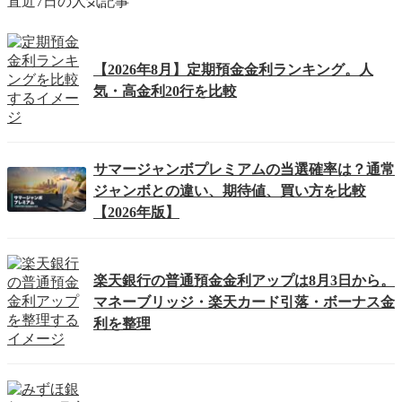
直近7日の人気記事
【2026年8月】定期預金金利ランキング。人
気・高金利20行を比較
サマージャンボプレミアムの当選確率は？通常
ジャンボとの違い、期待値、買い方を比較
【2026年版】
楽天銀行の普通預金金利アップは8月3日から。
マネーブリッジ・楽天カード引落・ボーナス金
利を整理