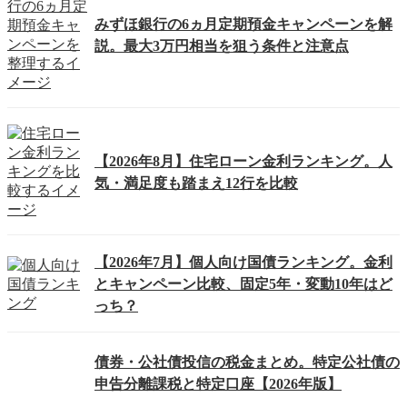
みずほ銀行の6ヵ月定期預金キャンペーンを解
説。最大3万円相当を狙う条件と注意点
【2026年8月】住宅ローン金利ランキング。人
気・満足度も踏まえ12行を比較
【2026年7月】個人向け国債ランキング。金利
とキャンペーン比較、固定5年・変動10年はど
っち？
債券・公社債投信の税金まとめ。特定公社債の
申告分離課税と特定口座【2026年版】