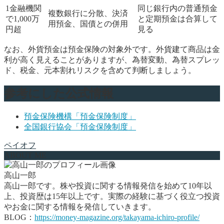
1金融機関
同じ銀行内の普通預金
複数銀行に分散、決済
で1,000万
と定期預金は合算して
用預金、国債との併用
円超
見る
なお、外貨預金は預金保険の対象外です。外貨建て商品は金
利が高く見えることがありますが、為替変動、為替スプレッ
ド、税金、元本割れリスクを含めて判断しましょう。
参考にした公式情報
預金保険機構「預金保険制度」
全国銀行協会「預金保険制度」
ペイオフ
ABOUT ME
高山一郎
高山一郎です。株や投資に関する情報発信を始めて10年以
上、投資歴は15年以上です。実際の経験に基づく役立つ投資
やお金に関する情報を発信していきます。
BLOG：
https://money-magazine.org/takayama-ichiro-profile/