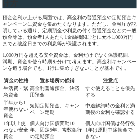
け方
預金金利が上がる局面では、高金利の普通預金や定期預金キ
ャンペーンに資金を集めたくなります。ただし、金融庁が説
明している通り、定期預金や利息の付く普通預金などの一般
預金等は、預金者1人あたり1金融機関ごとに元本1,000万円
までと破綻日までの利息等が保護されます。
1,000万円を超える安全資金は、金利だけでなく保護範囲、
満期、資金を使う時期を分けて考えます。高金利キャンペー
ンを追う場合でも、1行に集めすぎないことが基本です。
資金の性格
置き場所の候補
注意点
生活費・緊
高金利普通預金、決済
すぐ使えることを優先
急資金
用預金
する
半年から1
短期定期預金、キャン
中途解約時の金利と満
年使わない
ペーン定期
期後の金利を確認する
資金
1年以上使
個人向け国債変動10
個人向け国債は発行後
わない安全
年、固定5年、複数銀行
1年は原則中途換金で
資金
の定期預金
きない