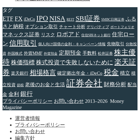
タグ
IPO
NISA
SBI証券
FX
ETF
ふる
iDeCo
REIT
SMBC日興証券
さと納税
オプション取引
チャート分析
デリバティブ
ポートフォリオ
ロボアド
住宅ロー
マネックス証券
リスク
住信SBIネット銀行
信用取引
ン
先物取引
個人向け国債の金利・キャンペーン情報
分散投
株主優
定期預金
手数料
外貨MMF
資
外国株式
松井証券
外貨預金
待
楽天証
株価指標
株式投資で失敗しないために
税金
券
相場格言
確定拠出年金・iDeCo
積立
楽天銀行
積
証券会社
財務分析
老後のお金と生活
配当
立投資
節税
銀行
金利
金
プライバシーポリシー
お問い合わせ
2013–2026 Money
Magazine
運営者情報
プライバシーポリシー
お問い合わせ
編集方針