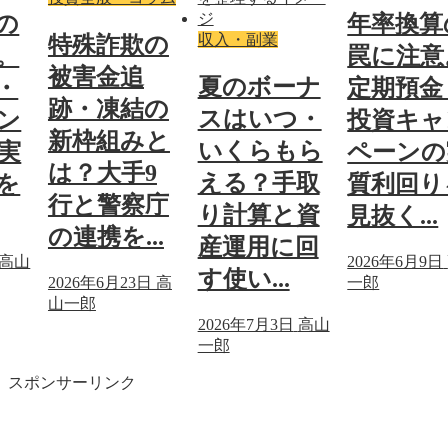
の
年率換算
収入・副業
特殊詐欺の
。
罠に注意
被害金追
夏のボーナ
・
定期預金
跡・凍結の
スはいつ・
ン
投資キャ
新枠組みと
いくらもら
実
ペーンの
は？大手9
える？手取
を
質利回り
行と警察庁
り計算と資
見抜く...
の連携を...
産運用に回
高山
2026年6月9日
す使い...
2026年6月23日
高
一郎
山一郎
2026年7月3日
高山
一郎
スポンサーリンク