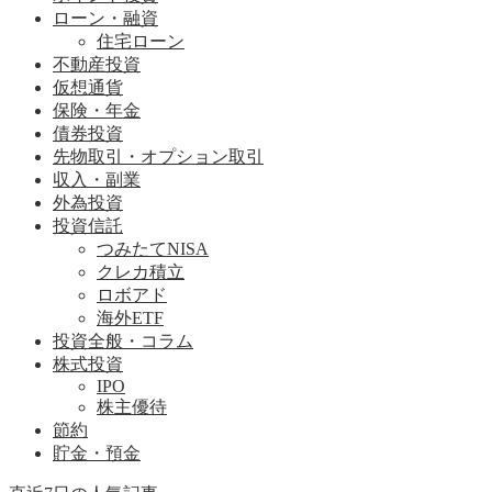
ローン・融資
住宅ローン
不動産投資
仮想通貨
保険・年金
債券投資
先物取引・オプション取引
収入・副業
外為投資
投資信託
つみたてNISA
クレカ積立
ロボアド
海外ETF
投資全般・コラム
株式投資
IPO
株主優待
節約
貯金・預金