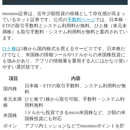
情報ツールが強い
moomoo証券は、近年少額投資の候補として存在感が高まっ
ているネット証券です。公式の
手数料ページ
では、日本株・
ETFの取引手数料とシステム利用料が無料、ひと株（単元未
満株）も取引手数料・システム利用料が無料と案内されてい
ます。
ひと株
は1株から国内株式を買えるサービスです。日本株だ
けでなく、米国株の情報ツールや1ドルからの米国株投資に
も強みがあり、アプリの情報量を重視する人にはかなり使い
やすい選択肢です。
項目
内容
日本株・ETFの取引手数料、システム利用料が無
国内株
料
単元未満
ひと株で1株から取引可能。手数料・システム利
株
用料無料
1ドルから投資できるmicro米国株など、少額の米
米国株
国株投資にも対応
ポイン
アプリ内ミッションなどでmoomooポイントを貯