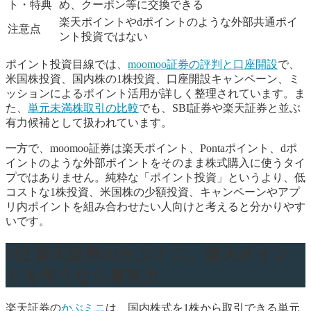
ト・特典
め、クーポン等に交換できる
楽天ポイントやdポイントのような外部共通ポイ
注意点
ント投資ではない
ポイント投資目線では、
moomoo証券の評判と口座開設
で、
米国株投資、国内株の1株投資、口座開設キャンペーン、ミ
ッションによるポイント活用が詳しく整理されています。ま
た、
単元未満株取引の比較
でも、SBI証券や楽天証券と並ぶ
有力候補として扱われています。
一方で、moomoo証券は楽天ポイント、Pontaポイント、dポ
イントのような外部ポイントをそのまま株式購入に使うタイ
プではありません。純粋な「ポイント投資」というより、低
コストな1株投資、米国株の少額投資、キャンペーンやアプ
リ内ポイントを組み合わせたい人向けと考えると分かりやす
いです。
3位 楽天証券のかぶミニ。楽天ポイン
トを使うなら最有力
楽天証券の
かぶミニ
は、国内株式を1株から取引できる単元