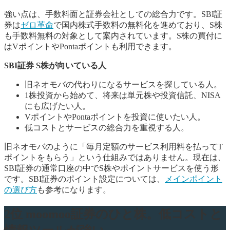
強い点は、手数料面と証券会社としての総合力です。SBI証
券は
ゼロ革命
で国内株式手数料の無料化を進めており、S株
も手数料無料の対象として案内されています。S株の買付に
はVポイントやPontaポイントも利用できます。
SBI証券 S株が向いている人
旧ネオモバの代わりになるサービスを探している人。
1株投資から始めて、将来は単元株や投資信託、NISA
にも広げたい人。
VポイントやPontaポイントを投資に使いたい人。
低コストとサービスの総合力を重視する人。
旧ネオモバのように「毎月定額のサービス利用料を払ってT
ポイントをもらう」という仕組みではありません。現在は、
SBI証券の通常口座の中でS株やポイントサービスを使う形
です。SBI証券のポイント設定については、
メインポイント
の選び方
も参考になります。
2位 moomoo証券のひと株。低コストと