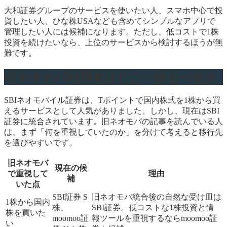
大和証券グループのサービスを使いたい人、スマホ中心で投
資したい人、ひな株USAなども含めてシンプルなアプリで
管理したい人には候補になります。ただし、低コストで1株
投資を続けたいなら、上位のサービスから検討するほうが無
難です。
旧ネオモバ利用者はどこへ移るべきか
SBIネオモバイル証券は、Tポイントで国内株式を1株から買
えるサービスとして人気がありました。しかし、現在はSBI
証券に統合されています。旧ネオモバの記事を読んでいる人
は、まず「何を重視していたのか」を分けて考えると移行先
を選びやすいです。
旧ネオモバ
現在の候
で重視して
理由
補
いた点
SBI証券 S
旧ネオモバ統合後の自然な受け皿は
1株から国内
株、
SBI証券。低コストな1株投資と情
株を買いた
moomoo証
報ツールを重視するならmoomoo証
い