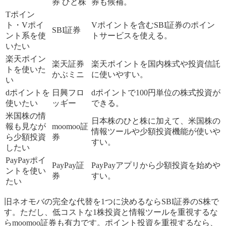
券 ひと株
券も候補。
Tポイン
ト・Vポイ
Vポイントを含むSBI証券のポイン
SBI証券
ント系を使
トサービスを使える。
いたい
楽天ポイン
楽天証券
楽天ポイントを国内株式や投資信託
トを使いた
かぶミニ
に使いやすい。
い
dポイントを
日興フロ
dポイントで100円単位の株式投資が
使いたい
ッギー
できる。
米国株の情
日本株のひと株に加えて、米国株の
報も見なが
moomoo証
情報ツールや少額投資機能が使いや
ら少額投資
券
すい。
したい
PayPayポイ
PayPay証
PayPayアプリから少額投資を始めや
ントを使い
券
すい。
たい
旧ネオモバの完全な代替を1つに決めるならSBI証券のS株で
す。ただし、低コストな1株投資と情報ツールを重視するな
らmoomoo証券も有力です。ポイント投資を重視するなら、