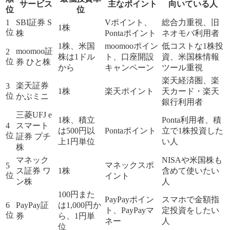
サービス
主なポイント
向いている人
位
位
1
SBI証券 S
Vポイント、
総合力重視、旧
1株
位
株
Pontaポイント
ネオモバ利用者
1株、米国
moomooポイン
低コストな1株投
moomoo証
2
株は1ドル
ト、口座開設
資、米国株情報
位
券 ひと株
から
キャンペーン
ツール重視
楽天経済圏、楽
楽天証券
3
1株
楽天ポイント
天カード・楽天
位
かぶミニ
銀行利用者
三菱UFJ e
1株、積立
Ponta利用者、積
4
スマート
は500円以
Pontaポイント
立で1株投資した
位
証券 プチ
上1円単位
い人
株
マネック
NISAや米国株も
マネックスポ
5
ス証券 ワ
1株
含めて使いたい
位
イント
ン株
人
100円また
PayPayポイン
スマホで金額指
6
PayPay証
は1,000円か
ト、PayPayマ
定投資をしたい
位
券
ら、1円単
ネー
人
位