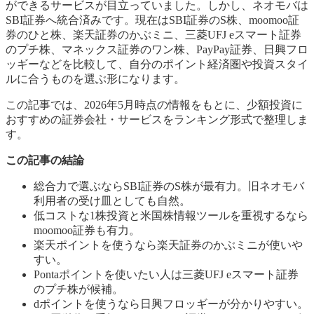
ができるサービスが目立っていました。しかし、ネオモバは
SBI証券へ統合済みです。現在はSBI証券のS株、moomoo証
券のひと株、楽天証券のかぶミニ、三菱UFJ eスマート証券
のプチ株、マネックス証券のワン株、PayPay証券、日興フロ
ッギーなどを比較して、自分のポイント経済圏や投資スタイ
ルに合うものを選ぶ形になります。
この記事では、2026年5月時点の情報をもとに、少額投資に
おすすめの証券会社・サービスをランキング形式で整理しま
す。
この記事の結論
総合力で選ぶならSBI証券のS株が最有力。旧ネオモバ
利用者の受け皿としても自然。
低コストな1株投資と米国株情報ツールを重視するなら
moomoo証券も有力。
楽天ポイントを使うなら楽天証券のかぶミニが使いや
すい。
Pontaポイントを使いたい人は三菱UFJ eスマート証券
のプチ株が候補。
dポイントを使うなら日興フロッギーが分かりやすい。