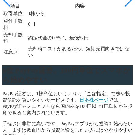
項目
内容
取引単位
1株から
買付手数
0円
料
売却手数
約定代金の0.55%、最低52円
料
売却時コストがあるため、短期売買向きではな
注意点
い
6位 PayPay証券。100円単位でスマホか
ら始めやすい
PayPay証券は、1株単位というよりも「金額指定」で株や投
資信託を買いやすいサービスです。
日本株ページ
では、
PayPay証券ミニアプリなら国内株を100円以上1円単位から投
資できると案内されています。
手軽さは非常に高いです。PayPayアプリから投資を始めたい
人、まずは数百円から投資体験をしたい人には分かりやすい