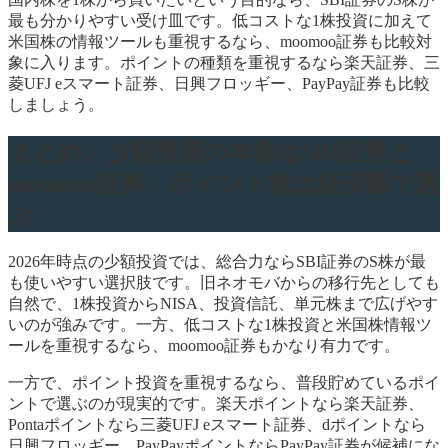
最も分かりやすい受け皿です。低コストな1株投資に加えて
米国株の情報ツールも重視するなら、moomoo証券も比較対
象に入ります。ポイントの種類を重視するなら楽天証券、三
菱UFJ eスマート証券、日興フロッギー、PayPay証券も比較
しましょう。
まとめ。少額投資の本命はSBI証券と
moomoo証券、ポイント派は経済圏で選
ぶ
2026年時点の少額投資では、総合力ならSBI証券のS株が最
も使いやすい選択肢です。旧ネオモバからの移行先としても
自然で、1株投資からNISA、投資信託、単元株まで広げやす
いのが強みです。一方、低コストな1株投資と米国株情報ツ
ールを重視するなら、moomoo証券もかなり有力です。
一方で、ポイント投資を重視するなら、普段貯めているポイ
ントで選ぶのが現実的です。楽天ポイントなら楽天証券、
Pontaポイントなら三菱UFJ eスマート証券、dポイントなら
日興フロッギー、PayPayポイントならPayPay証券が候補にな