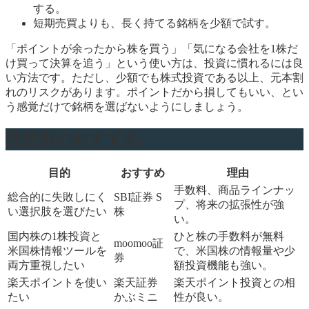
する。
短期売買よりも、長く持てる銘柄を少額で試す。
「ポイントが余ったから株を買う」「気になる会社を1株だ
け買って決算を追う」という使い方は、投資に慣れるには良
い方法です。ただし、少額でも株式投資である以上、元本割
れのリスクがあります。ポイントだから損してもいい、とい
う感覚だけで銘柄を選ばないようにしましょう。
目的別のおすすめ
目的
おすすめ
理由
手数料、商品ラインナッ
総合的に失敗しにく
SBI証券 S
プ、将来の拡張性が強
い選択肢を選びたい
株
い。
国内株の1株投資と
ひと株の手数料が無料
moomoo証
米国株情報ツールを
で、米国株の情報量や少
券
両方重視したい
額投資機能も強い。
楽天ポイントを使い
楽天証券
楽天ポイント投資との相
たい
かぶミニ
性が良い。