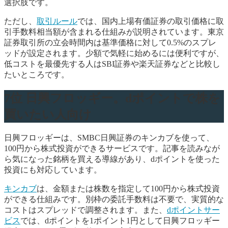
選択肢です。
ただし、
取引ルール
では、国内上場有価証券の取引価格に取
引手数料相当額が含まれる仕組みが説明されています。東京
証券取引所の立会時間内は基準価格に対して0.5%のスプレ
ッドが設定されます。少額で気軽に始めるには便利ですが、
低コストを最優先する人はSBI証券や楽天証券などと比較し
たいところです。
7位 日興フロッギー。dポイントで株を
買いたい人向け
日興フロッギーは、SMBC日興証券のキンカブを使って、
100円から株式投資ができるサービスです。記事を読みなが
ら気になった銘柄を買える導線があり、dポイントを使った
投資にも対応しています。
キンカブ
は、金額または株数を指定して100円から株式投資
ができる仕組みです。別枠の委託手数料は不要で、実質的な
コストはスプレッドで調整されます。また、
dポイントサー
ビス
では、dポイントを1ポイント1円として日興フロッギー