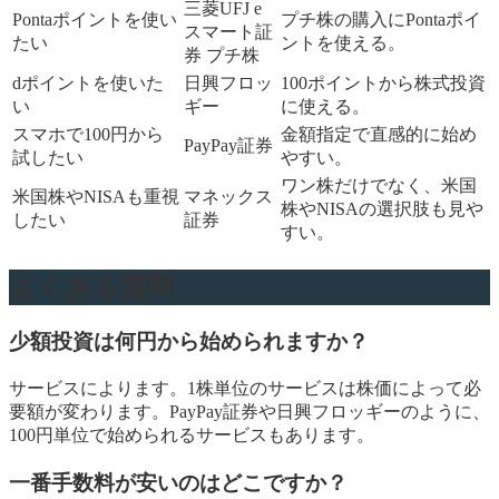
三菱UFJ e
Pontaポイントを使い
プチ株の購入にPontaポイ
スマート証
たい
ントを使える。
券 プチ株
dポイントを使いた
日興フロッ
100ポイントから株式投資
い
ギー
に使える。
スマホで100円から
金額指定で直感的に始め
PayPay証券
試したい
やすい。
ワン株だけでなく、米国
米国株やNISAも重視
マネックス
株やNISAの選択肢も見や
したい
証券
すい。
よくある質問
少額投資は何円から始められますか？
サービスによります。1株単位のサービスは株価によって必
要額が変わります。PayPay証券や日興フロッギーのように、
100円単位で始められるサービスもあります。
一番手数料が安いのはどこですか？