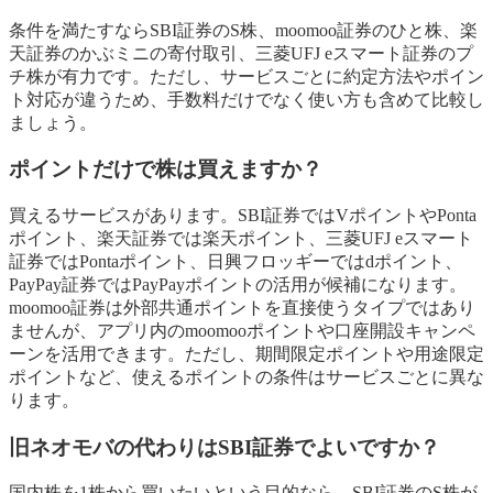
条件を満たすならSBI証券のS株、moomoo証券のひと株、楽
天証券のかぶミニの寄付取引、三菱UFJ eスマート証券のプ
チ株が有力です。ただし、サービスごとに約定方法やポイン
ト対応が違うため、手数料だけでなく使い方も含めて比較し
ましょう。
ポイントだけで株は買えますか？
買えるサービスがあります。SBI証券ではVポイントやPonta
ポイント、楽天証券では楽天ポイント、三菱UFJ eスマート
証券ではPontaポイント、日興フロッギーではdポイント、
PayPay証券ではPayPayポイントの活用が候補になります。
moomoo証券は外部共通ポイントを直接使うタイプではあり
ませんが、アプリ内のmoomooポイントや口座開設キャンペ
ーンを活用できます。ただし、期間限定ポイントや用途限定
ポイントなど、使えるポイントの条件はサービスごとに異な
ります。
旧ネオモバの代わりはSBI証券でよいですか？
国内株を1株から買いたいという目的なら、SBI証券のS株が