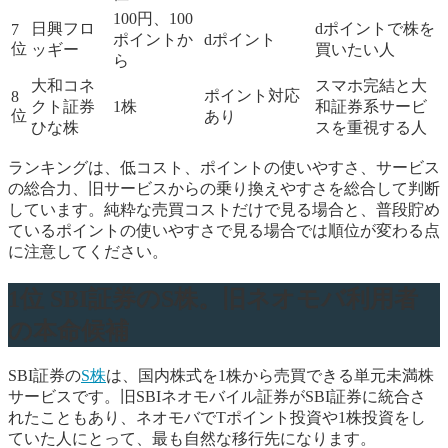
100円、100
日興フロ
dポイントで株を
7
ポイントか
dポイント
位
ッギー
買いたい人
ら
大和コネ
スマホ完結と大
ポイント対応
8
クト証券
1株
和証券系サービ
位
あり
ひな株
スを重視する人
ランキングは、低コスト、ポイントの使いやすさ、サービス
の総合力、旧サービスからの乗り換えやすさを総合して判断
しています。純粋な売買コストだけで見る場合と、普段貯め
ているポイントの使いやすさで見る場合では順位が変わる点
に注意してください。
1位 SBI証券のS株。旧ネオモバ利用者
の本命候補
SBI証券の
S株
は、国内株式を1株から売買できる単元未満株
サービスです。旧SBIネオモバイル証券がSBI証券に統合さ
れたこともあり、ネオモバでTポイント投資や1株投資をし
ていた人にとって、最も自然な移行先になります。