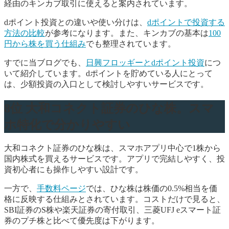
経由のキンカブ取引に使えると案内されています。
dポイント投資との違いや使い分けは、
dポイントで投資する
方法の比較
が参考になります。また、キンカブの基本は
100
円から株を買う仕組み
でも整理されています。
すでに当ブログでも、
日興フロッギーとdポイント投資
につ
いて紹介しています。dポイントを貯めている人にとって
は、少額投資の入口として検討しやすいサービスです。
8位 大和コネクト証券のひな株。スマ
ホ特化で分かりやすい
大和コネクト証券のひな株は、スマホアプリ中心で1株から
国内株式を買えるサービスです。アプリで完結しやすく、投
資初心者にも操作しやすい設計です。
一方で、
手数料ページ
では、ひな株は株価の0.5%相当を価
格に反映する仕組みとされています。コストだけで見ると、
SBI証券のS株や楽天証券の寄付取引、三菱UFJ eスマート証
券のプチ株と比べて優先度は下がります。