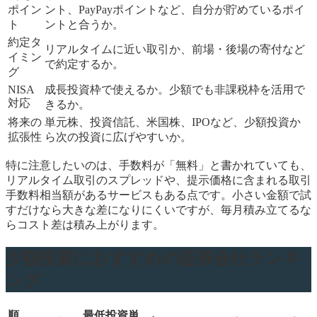
ポイン
ント、PayPayポイントなど、自分が貯めているポイ
ト
ントと合うか。
約定タ
リアルタイムに近い取引か、前場・後場の寄付など
イミン
で約定するか。
グ
NISA
成長投資枠で使えるか。少額でも非課税枠を活用で
対応
きるか。
将来の
単元株、投資信託、米国株、IPOなど、少額投資か
拡張性
ら次の投資に広げやすいか。
特に注意したいのは、手数料が「無料」と書かれていても、
リアルタイム取引のスプレッドや、提示価格に含まれる取引
手数料相当額があるサービスもある点です。小さい金額で試
すだけなら大きな差になりにくいですが、毎月積み立てるな
らコスト差は積み上がります。
少額投資におすすめの証券会社ランキ
ング
順
最低投資単