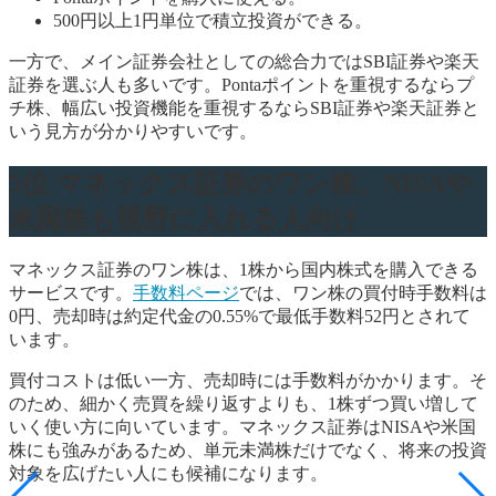
500円以上1円単位で積立投資ができる。
一方で、メイン証券会社としての総合力ではSBI証券や楽天
証券を選ぶ人も多いです。Pontaポイントを重視するならプ
チ株、幅広い投資機能を重視するならSBI証券や楽天証券と
いう見方が分かりやすいです。
5位 マネックス証券のワン株。NISAや
米国株も視野に入れる人向け
マネックス証券のワン株は、1株から国内株式を購入できる
サービスです。
手数料ページ
では、ワン株の買付時手数料は
0円、売却時は約定代金の0.55%で最低手数料52円とされて
います。
買付コストは低い一方、売却時には手数料がかかります。そ
のため、細かく売買を繰り返すよりも、1株ずつ買い増して
いく使い方に向いています。マネックス証券はNISAや米国
株にも強みがあるため、単元未満株だけでなく、将来の投資
対象を広げたい人にも候補になります。