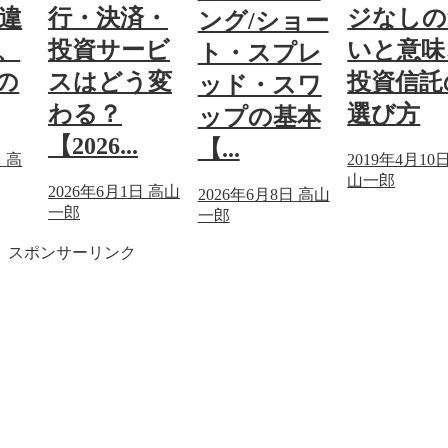
違
行・決済・
ジなしの
ング/ショー
、
投資サービ
いと意味
ト・スプレ
の
スはどう変
投資信託
ッド・スワ
わる？
選び方
ップの基本
【2026...
【...
日
高
2019年4月10
山一郎
2026年6月1日
高山
2026年6月8日
高山
一郎
一郎
スポンサーリンク