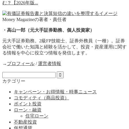
む？【2026年版...
Money Magazineの著者・責任者
・高山一郎（元大手証券勤務、個人投資家）
元大手証券勤務。2級FP技能士、証券外務員（一種）。証券
会社で働いた知識と経験を活かして、投資・資産運用に関す
る情報を中心に役立つ情報を発信します。
→
プロフィール
/
運営者情報
カテゴリー
キャンペーン・お得情報・時事ニュース
コモディティ（商品投資）
ポイント投資
ローン・融資
住宅ローン
不動産投資
仮想通貨