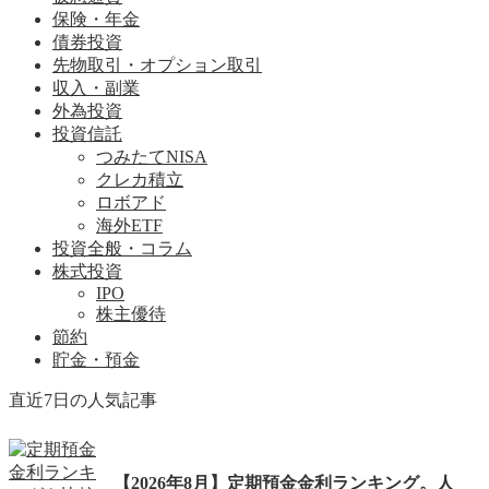
保険・年金
債券投資
先物取引・オプション取引
収入・副業
外為投資
投資信託
つみたてNISA
クレカ積立
ロボアド
海外ETF
投資全般・コラム
株式投資
IPO
株主優待
節約
貯金・預金
直近7日の人気記事
【2026年8月】定期預金金利ランキング。人