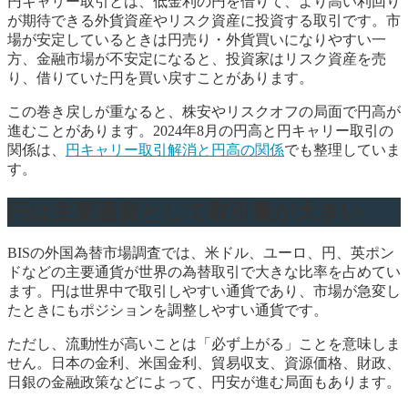
円キャリー取引とは、低金利の円を借りて、より高い利回り
が期待できる外貨資産やリスク資産に投資する取引です。市
場が安定しているときは円売り・外貨買いになりやすい一
方、金融市場が不安定になると、投資家はリスク資産を売
り、借りていた円を買い戻すことがあります。
この巻き戻しが重なると、株安やリスクオフの局面で円高が
進むことがあります。2024年8月の円高と円キャリー取引の
関係は、
円キャリー取引解消と円高の関係
でも整理していま
す。
円は主要通貨として取引量が大きい
BISの外国為替市場調査では、米ドル、ユーロ、円、英ポン
ドなどの主要通貨が世界の為替取引で大きな比率を占めてい
ます。円は世界中で取引しやすい通貨であり、市場が急変し
たときにもポジションを調整しやすい通貨です。
ただし、流動性が高いことは「必ず上がる」ことを意味しま
せん。日本の金利、米国金利、貿易収支、資源価格、財政、
日銀の金融政策などによって、円安が進む局面もあります。