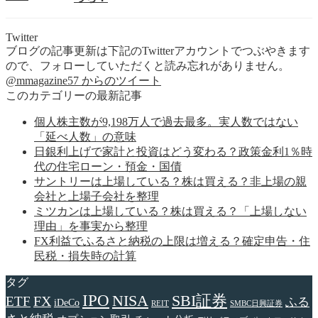
Twitter
ブログの記事更新は下記のTwitterアカウントでつぶやきます
ので、フォローしていただくと読み忘れがありません。
@mmagazine57 からのツイート
このカテゴリーの最新記事
個人株主数が9,198万人で過去最多。実人数ではない
「延べ人数」の意味
日銀利上げで家計と投資はどう変わる？政策金利1％時
代の住宅ローン・預金・国債
サントリーは上場している？株は買える？非上場の親
会社と上場子会社を整理
ミツカンは上場している？株は買える？「上場しない
理由」を事実から整理
FX利益でふるさと納税の上限は増える？確定申告・住
民税・損失時の計算
タグ
IPO
NISA
SBI証券
FX
ETF
ふる
iDeCo
REIT
SMBC日興証券