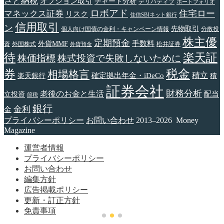
さと納税
オプション取引
チャート分析
デリバティブ
ポートフォリオ
ロボアド
住宅ロー
マネックス証券
リスク
住信SBIネット銀行
信用取引
ン
先物取引
個人向け国債の金利・キャンペーン情報
分散投
株主優
定期預金
手数料
外貨MMF
資
外国株式
松井証券
外貨預金
待
楽天証
株価指標
株式投資で失敗しないために
税金
券
相場格言
確定拠出年金・iDeCo
積立
楽天銀行
積
証券会社
財務分析
老後のお金と生活
配当
立投資
節税
銀行
金利
金
プライバシーポリシー
お問い合わせ
2013–2026 Money
Magazine
運営者情報
プライバシーポリシー
お問い合わせ
編集方針
広告掲載ポリシー
更新・訂正方針
免責事項