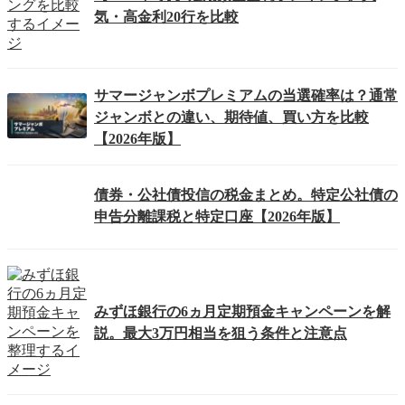
気・高金利20行を比較
サマージャンボプレミアムの当選確率は？通常
ジャンボとの違い、期待値、買い方を比較
【2026年版】
債券・公社債投信の税金まとめ。特定公社債の
申告分離課税と特定口座【2026年版】
みずほ銀行の6ヵ月定期預金キャンペーンを解
説。最大3万円相当を狙う条件と注意点