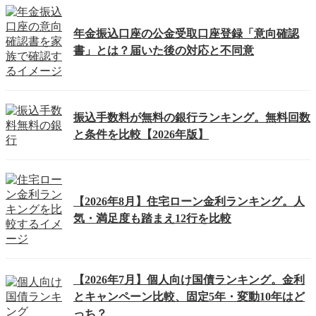
年金振込口座の公金受取口座登録「意向確認
書」とは？届いた後の対応と不同意
振込手数料が無料の銀行ランキング。無料回数
と条件を比較【2026年版】
【2026年8月】住宅ローン金利ランキング。人
気・満足度も踏まえ12行を比較
【2026年7月】個人向け国債ランキング。金利
とキャンペーン比較、固定5年・変動10年はど
っち？