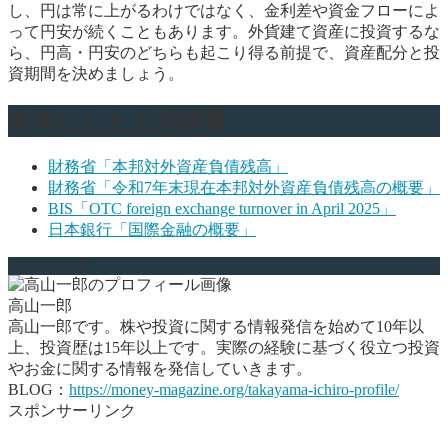
し、円は常に上がるわけではなく、金利差や資金フローによ
って円安が続くこともあります。外貨建て資産に投資するな
ら、円高・円安のどちらも起こり得る前提で、資産配分と投
資期間を決めましょう。
参考にした公式情報
財務省「本邦対外資産負債残高」
財務省「令和7年末現在本邦対外資産負債残高の概要」
BIS「OTC foreign exchange turnover in April 2025」
日本銀行「国際金融の概要」
ABOUT ME
高山一郎
高山一郎です。株や投資に関する情報発信を始めて10年以
上、投資歴は15年以上です。実際の経験に基づく役立つ投資
やお金に関する情報を発信していきます。
BLOG：
https://money-magazine.org/takayama-ichiro-profile/
スポンサーリンク