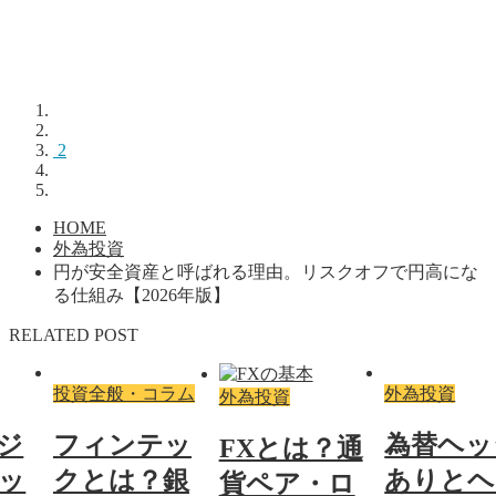
2
HOME
外為投資
円が安全資産と呼ばれる理由。リスクオフで円高にな
る仕組み【2026年版】
RELATED POST
投資全般・コラム
外為投資
外為投資
ジ
フィンテッ
為替ヘッ
FXとは？通
ッ
クとは？銀
ありとヘ
貨ペア・ロ