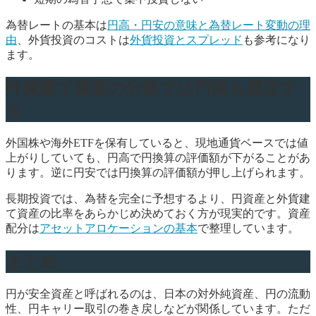
為替レートの基本は
円高・円安の意味と為替レート変動の理
由
、外貨投資のコストは
外貨投資とスプレッド
も参考になり
ます。
外貨建て資産の分散では円高も想定す
る
外国株や海外ETFを保有していると、現地通貨ベースでは値
上がりしていても、円高で円換算の評価額が下がることがあ
ります。逆に円安では円換算の評価額が押し上げられます。
長期投資では、為替を完全に予想するより、円資産と外貨建
て資産の比率をあらかじめ決めておく方が現実的です。資産
配分は
アセットアロケーションの基本
で整理しています。
まとめ
円が安全資産と呼ばれるのは、日本の対外純資産、円の流動
性、円キャリー取引の巻き戻しなどが関係しています。ただ