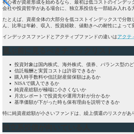
初心者が資産形成を始めるなら、最初は低コストのインデッ
会社や投資哲学がある場合に、独立系投信を一部組み入れる
たとえば、資産全体の大部分を低コストインデックスで分散し
ん、比率は年齢、収入、投資経験、値動きへの耐性によって
インデックスファンドとアクティブファンドの違いは
アクテ
選ぶ前に見るべきチェックリスト
投資対象は国内株式、海外株式、債券、バランス型のど
信託報酬と実質コストは許容できるか
購入時手数料や信託財産留保額はあるか
NISAで購入できるか
純資産総額が極端に小さくないか
月次レポートで投資先や運用方針が分かるか
基準価額が下がった時も保有理由を説明できるか
特に純資産総額が小さいファンドは、繰上償還のリスクがあ
独立系投信が向いている人