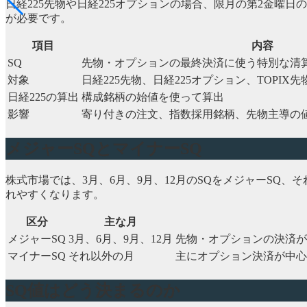
日経225先物や日経225オプションの場合、限月の第2金
が必要です。
項目
内容
SQ
先物・オプションの最終決済に使う特別な清
対象
日経225先物、日経225オプション、TOPIX先
日経225の算出
構成銘柄の始値を使って算出
影響
寄り付きの注文、指数採用銘柄、先物主導の
メジャーSQとマイナーSQ
株式市場では、3月、6月、9月、12月のSQをメジャーSQ
れやすくなります。
区分
主な月
メジャーSQ
3月、6月、9月、12月
先物・オプションの決済が
マイナーSQ
それ以外の月
主にオプション決済が中心
SQ値はどう決まるのか