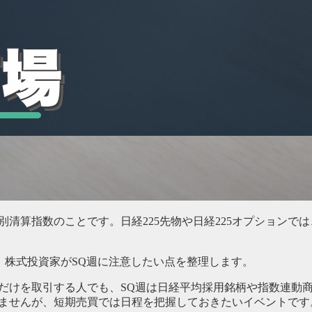
別清算指数のことです。日経225先物や日経225オプションで
、株式投資家がSQ週に注意したい点を整理します。
株だけを取引する人でも、SQ週は日経平均採用銘柄や指数連動
りませんが、短期売買では日程を把握しておきたいイベントです