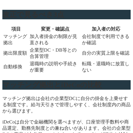
改正で見るべき3点
項目
変更・確認点
加入者の対応
マッチング
加入者掛金の制限が見
会社制度で利用できる
拠出
直される
か確認
企業型DC・DB等との
拠出限度額
自分の実質上限を確認
合算管理
退職時の説明や手続き
転職・退職時に放置し
自動移換
が重要
ない
マッチング拠出とiDeCoの比較
マッチング拠出は会社の企業型DCに自分の掛金を上乗せす
る制度です。給与天引きで管理しやすく、会社制度内の商品
から選びます。
iDeCoは自分で金融機関を選べますが、口座管理手数料や商
品選定、勤務先制度との兼ね合いがあります。会社の企業型