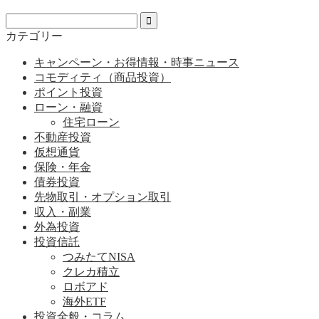
カテゴリー
キャンペーン・お得情報・時事ニュース
コモディティ（商品投資）
ポイント投資
ローン・融資
住宅ローン
不動産投資
仮想通貨
保険・年金
債券投資
先物取引・オプション取引
収入・副業
外為投資
投資信託
つみたてNISA
クレカ積立
ロボアド
海外ETF
投資全般・コラム