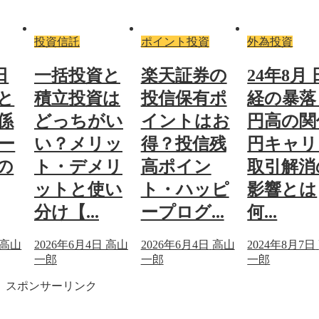
投資信託
ポイント投資
外為投資
日
一括投資と
楽天証券の
24年8月 
と
積立投資は
投信保有ポ
経の暴落
係
どっちがい
イントはお
円高の関
ー
い？メリッ
得？投信残
円キャリ
の
ト・デメリ
高ポイン
取引解消
ットと使い
ト・ハッピ
影響とは
分け【...
ープログ...
何...
高山
2026年6月4日
高山
2026年6月4日
高山
2024年8月7日
一郎
一郎
一郎
スポンサーリンク