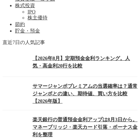
株式投資
IPO
株主優待
節約
貯金・預金
直近7日の人気記事
【2026年8月】定期預金金利ランキング。人
気・高金利20行を比較
サマージャンボプレミアムの当選確率は？通常
ジャンボとの違い、期待値、買い方を比較
【2026年版】
楽天銀行の普通預金金利アップは8月3日から。
マネーブリッジ・楽天カード引落・ボーナス金
利を整理