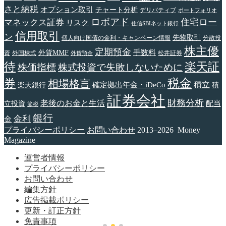
さと納税
オプション取引
チャート分析
デリバティブ
ポートフォリオ
ロボアド
住宅ロー
マネックス証券
リスク
住信SBIネット銀行
信用取引
ン
先物取引
個人向け国債の金利・キャンペーン情報
分散投
株主優
定期預金
手数料
外貨MMF
資
外国株式
松井証券
外貨預金
待
楽天証
株価指標
株式投資で失敗しないために
税金
券
相場格言
確定拠出年金・iDeCo
積立
楽天銀行
積
証券会社
財務分析
老後のお金と生活
配当
立投資
節税
銀行
金利
金
プライバシーポリシー
お問い合わせ
2013–2026 Money
Magazine
運営者情報
プライバシーポリシー
お問い合わせ
編集方針
広告掲載ポリシー
更新・訂正方針
免責事項