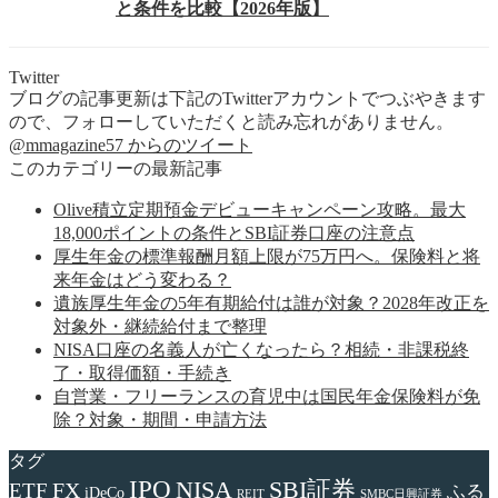
と条件を比較【2026年版】
Twitter
ブログの記事更新は下記のTwitterアカウントでつぶやきます
ので、フォローしていただくと読み忘れがありません。
@mmagazine57 からのツイート
このカテゴリーの最新記事
Olive積立定期預金デビューキャンペーン攻略。最大
18,000ポイントの条件とSBI証券口座の注意点
厚生年金の標準報酬月額上限が75万円へ。保険料と将
来年金はどう変わる？
遺族厚生年金の5年有期給付は誰が対象？2028年改正を
対象外・継続給付まで整理
NISA口座の名義人が亡くなったら？相続・非課税終
了・取得価額・手続き
自営業・フリーランスの育児中は国民年金保険料が免
除？対象・期間・申請方法
タグ
IPO
NISA
SBI証券
FX
ETF
ふる
iDeCo
REIT
SMBC日興証券