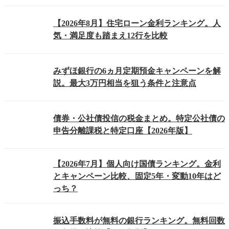
【2026年8月】住宅ローン金利ランキング。人
気・満足度も踏まえ12行を比較
みずほ銀行の6ヵ月定期預金キャンペーンを解
説。最大3万円相当を狙う条件と注意点
債券・公社債投信の税金まとめ。特定公社債の
申告分離課税と特定口座【2026年版】
【2026年7月】個人向け国債ランキング。金利
とキャンペーン比較、固定5年・変動10年はど
っち？
振込手数料が無料の銀行ランキング。無料回数