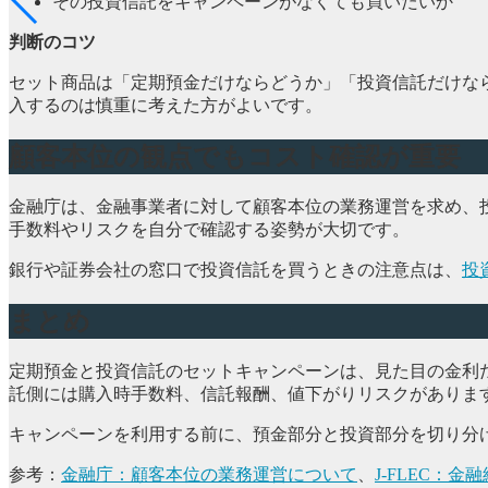
その投資信託をキャンペーンがなくても買いたいか
判断のコツ
セット商品は「定期預金だけならどうか」「投資信託だけな
入するのは慎重に考えた方がよいです。
顧客本位の観点でもコスト確認が重要
金融庁は、金融事業者に対して顧客本位の業務運営を求め、
手数料やリスクを自分で確認する姿勢が大切です。
銀行や証券会社の窓口で投資信託を買うときの注意点は、
投
まとめ
定期預金と投資信託のセットキャンペーンは、見た目の金利
託側には購入時手数料、信託報酬、値下がりリスクがありま
キャンペーンを利用する前に、預金部分と投資部分を切り分
参考：
金融庁：顧客本位の業務運営について
、
J-FLEC：金