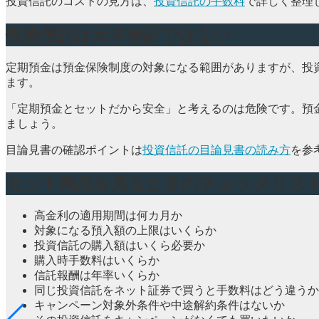
投資信託のコストの見方は、
投資信託の手数料
で詳しく整理
投資信託は元本保証ではない
定期預金は預金保険制度の対象になる範囲がありますが、投資
ます。
「定期預金とセットだから安全」と考えるのは危険です。預
ましょう。
目論見書の確認ポイントは
投資信託の目論見書の読み方
を参
セット商品を見るときのチェックリス
高金利の適用期間は何カ月か
対象になる預入額の上限はいくらか
投資信託の購入額はいくら必要か
購入時手数料はいくらか
信託報酬は年率いくらか
同じ投資信託をネット証券で買うと手数料はどう違うか
キャンペーン対象外条件や中途解約条件はないか