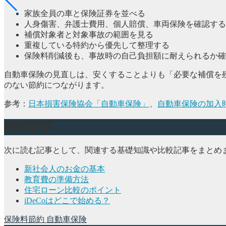
家族全員の車と保険証券を並べる
人身傷害、弁護士費用、個人賠償、車両保険を確認する
補償対象者と対象事故の範囲を見る
重複している特約から優先して整理する
保険料削減後も、事故時の自己負担額に耐えられるか確
自動車保険の見直しは、安くすることよりも「必要な補償を
のない節約につながります。
参考：
日本損害保険協会「自動車保険」
、
自動車保険の加入
関連記事
次に読む記事として、関連する基礎知識や比較記事をまとめ
新社会人のお金の基本
教育費の準備方法
住宅ローン比較のポイント
iDeCoはどこで始める？
保険料節約
自動車保険