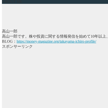
ABOUT ME
高山一郎
高山一郎です。株や投資に関する情報発信を始めて10年以上
BLOG：
https://money-magazine.org/takayama-ichiro-profile/
スポンサーリンク