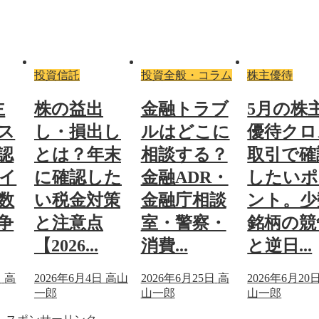
投資信託
投資全般・コラム
株主優待
主
株の益出
金融トラブ
5月の株
ス
し・損出し
ルはどこに
優待クロ
認
とは？年末
相談する？
取引で確
イ
に確認した
金融ADR・
したいポ
数
い税金対策
金融庁相談
ント。少
争
と注意点
室・警察・
銘柄の競
【2026...
消費...
と逆日...
日
高
2026年6月4日
高山
2026年6月25日
高
2026年6月20
一郎
山一郎
山一郎