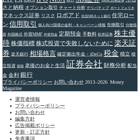
iDeCo
REIT
SMBC日興証券
さと納税
オプション取引
チャート分析
デリバティブ
ポートフォリオ
ロボアド
住宅ロー
マネックス証券
リスク
住信SBIネット銀行
信用取引
ン
先物取引
個人向け国債の金利・キャンペーン情報
分散投
株主優
定期預金
手数料
外貨MMF
資
外国株式
松井証券
外貨預金
待
楽天証
株価指標
株式投資で失敗しないために
税金
券
相場格言
確定拠出年金・iDeCo
積立
楽天銀行
積
証券会社
財務分析
老後のお金と生活
配当
立投資
節税
銀行
金利
金
プライバシーポリシー
お問い合わせ
2013–2026 Money
Magazine
運営者情報
プライバシーポリシー
お問い合わせ
編集方針
広告掲載ポリシー
更新・訂正方針
免責事項