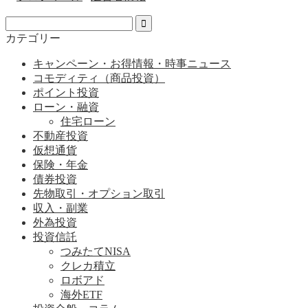
カテゴリー
キャンペーン・お得情報・時事ニュース
コモディティ（商品投資）
ポイント投資
ローン・融資
住宅ローン
不動産投資
仮想通貨
保険・年金
債券投資
先物取引・オプション取引
収入・副業
外為投資
投資信託
つみたてNISA
クレカ積立
ロボアド
海外ETF