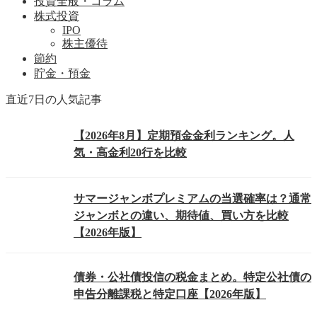
投資全般・コラム
株式投資
IPO
株主優待
節約
貯金・預金
直近7日の人気記事
【2026年8月】定期預金金利ランキング。人
気・高金利20行を比較
サマージャンボプレミアムの当選確率は？通常
ジャンボとの違い、期待値、買い方を比較
【2026年版】
債券・公社債投信の税金まとめ。特定公社債の
申告分離課税と特定口座【2026年版】