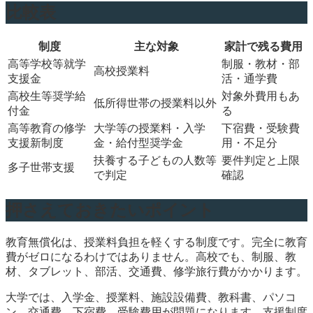
比較表
制度
主な対象
家計で残る費用
高等学校等就学
制服・教材・部
高校授業料
支援金
活・通学費
高校生等奨学給
対象外費用もあ
低所得世帯の授業料以外
付金
る
高等教育の修学
大学等の授業料・入学
下宿費・受験費
支援新制度
金・給付型奨学金
用・不足分
扶養する子どもの人数等
要件判定と上限
多子世帯支援
で判定
確認
押さえておきたいポイント
教育無償化は、授業料負担を軽くする制度です。完全に教育
費がゼロになるわけではありません。高校でも、制服、教
材、タブレット、部活、交通費、修学旅行費がかかります。
大学では、入学金、授業料、施設設備費、教科書、パソコ
ン、交通費、下宿費、受験費用が問題になります。支援制度