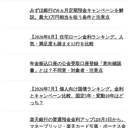
みずほ銀行の6ヵ月定期預金キャンペーンを解
説。最大3万円相当を狙う条件と注意点
【2026年8月】住宅ローン金利ランキング。人
気・満足度も踏まえ12行を比較
年金振込口座の公金受取口座登録「意向確認
書」とは？不同意・対象者・注意点
【2026年7月】個人向け国債ランキング。金利
とキャンペーン比較、固定5年・変動10年はど
っち？
楽天銀行の普通預金金利アップは8月3日から。
マネーブリッジ・楽天カード引落・ボーナス金