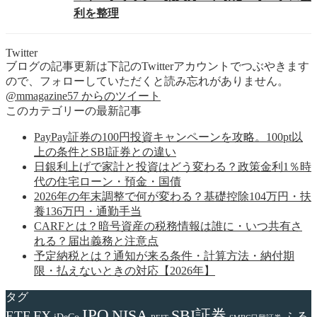
利を整理
Twitter
ブログの記事更新は下記のTwitterアカウントでつぶやきます
ので、フォローしていただくと読み忘れがありません。
@mmagazine57 からのツイート
このカテゴリーの最新記事
PayPay証券の100円投資キャンペーンを攻略。100pt以
上の条件とSBI証券との違い
日銀利上げで家計と投資はどう変わる？政策金利1％時
代の住宅ローン・預金・国債
2026年の年末調整で何が変わる？基礎控除104万円・扶
養136万円・通勤手当
CARFとは？暗号資産の税務情報は誰に・いつ共有さ
れる？届出義務と注意点
予定納税とは？通知が来る条件・計算方法・納付期
限・払えないときの対応【2026年】
タグ
IPO
NISA
SBI証券
FX
ETF
ふる