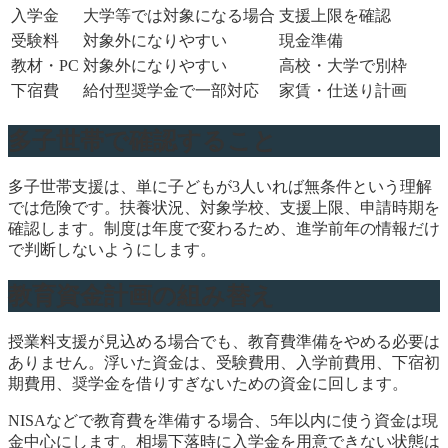
入学金
大学等では対象になる場合
支援上限を確認
受験料
対象外になりやすい
現金準備
教材・PC
対象外になりやすい
高校・大学で別枠
下宿費
給付型奨学金で一部対応
家賃・仕送り計画
多子世帯で確認すること
多子世帯支援は、単に子どもが3人いれば無条件という理解
では危険です。扶養状況、対象学校、支援上限、申請時期を
確認します。制度は年度で変わるため、進学前年の情報だけ
で判断しないようにします。
教育資金計画の組み替え
授業料支援が見込める場合でも、教育費準備をやめる必要は
ありません。浮いた資金は、受験費用、入学前費用、下宿初
期費用、奨学金を借りすぎないための資金に回します。
NISAなどで教育費を準備する場合、5年以内に使う資金は現
金中心にします。相場下落時に入学金を用意できない状態は