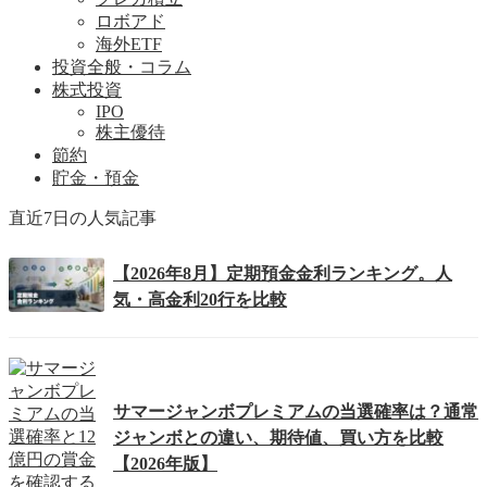
ロボアド
海外ETF
投資全般・コラム
株式投資
IPO
株主優待
節約
貯金・預金
直近7日の人気記事
【2026年8月】定期預金金利ランキング。人
気・高金利20行を比較
サマージャンボプレミアムの当選確率は？通常
ジャンボとの違い、期待値、買い方を比較
【2026年版】