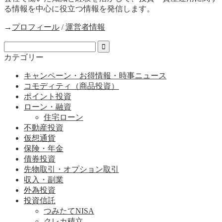
る情報を中心に役立つ情報を発信します。
→
プロフィール
/
運営者情報
カテゴリー
キャンペーン・お得情報・時事ニュース
コモディティ（商品投資）
ポイント投資
ローン・融資
住宅ローン
不動産投資
仮想通貨
保険・年金
債券投資
先物取引・オプション取引
収入・副業
外為投資
投資信託
つみたてNISA
クレカ積立