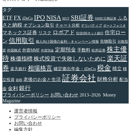
タグ
IPO
NISA
SBI証券
FX
ETF
ふる
iDeCo
REIT
SMBC日興証券
さと納税
オプション取引
チャート分析
デリバティブ
ポートフォリオ
ロボアド
住宅ロー
マネックス証券
リスク
住信SBIネット銀行
信用取引
ン
先物取引
個人向け国債の金利・キャンペーン情報
分散投
株主優
定期預金
手数料
外貨MMF
資
外国株式
松井証券
外貨預金
待
楽天証
株価指標
株式投資で失敗しないために
税金
券
相場格言
確定拠出年金・iDeCo
積立
楽天銀行
積
証券会社
財務分析
老後のお金と生活
配当
立投資
節税
銀行
金利
金
プライバシーポリシー
お問い合わせ
2013–2026 Money
Magazine
運営者情報
プライバシーポリシー
お問い合わせ
編集方針